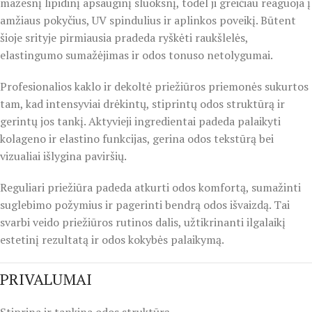
mažesnį lipidinį apsauginį sluoksnį, todėl ji greičiau reaguoja į
amžiaus pokyčius, UV spindulius ir aplinkos poveikį. Būtent
šioje srityje pirmiausia pradeda ryškėti raukšlelės,
elastingumo sumažėjimas ir odos tonuso netolygumai.
Profesionalios kaklo ir dekoltė priežiūros priemonės sukurtos
tam, kad intensyviai drėkintų, stiprintų odos struktūrą ir
gerintų jos tankį. Aktyvieji ingredientai padeda palaikyti
kolageno ir elastino funkcijas, gerina odos tekstūrą bei
vizualiai išlygina paviršių.
Reguliari priežiūra padeda atkurti odos komfortą, sumažinti
suglebimo požymius ir pagerinti bendrą odos išvaizdą. Tai
svarbi veido priežiūros rutinos dalis, užtikrinanti ilgalaikį
estetinį rezultatą ir odos kokybės palaikymą.
PRIVALUMAI