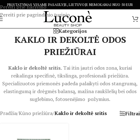
PRISTATYMAS VISAME PASAULYJE, LIETUVOJE NEMOKAMAI NUO 50 EUR
Pereiti prie naršymo
Pereiti prie pagrindinio turinio
Kategorijos
KAKLO IR DEKOLTĖ ODOS
PRIEŽIŪRAI
Kaklo ir dekoltė sritis.
Tai itin jautri odos zona, kuriai
reikalinga specifinė, tikslinga, profesionali priežiūra.
Specializuotos priemonės padeda palaikyti odos stangrumą,
elastingumą ir drėgmės balansą, mažina raukšlelių bei odos
suglebimo, fotosenėjimo požymius.
Pradžia
/
Kūno priežiūra
/
Kaklo ir dekoltė sritis
Filtrai