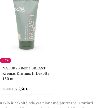
-15%
NATURYS Bema BREAST+
Kremas Krūtims Ir Dekolte
150 ml
25,50
€
30,00
€
Kaklo ir dekoltė oda yra plonesnė, jautresnė ir turinti