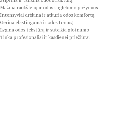
Stiprina ir tankina odos struktūrą
Mažina raukšlelių ir odos suglebimo požymius
Intensyviai drėkina ir atkuria odos komfortą
Gerina elastingumą ir odos tonusą
Lygina odos tekstūrą ir suteikia glotnumo
Tinka profesionaliai ir kasdienei priežiūrai