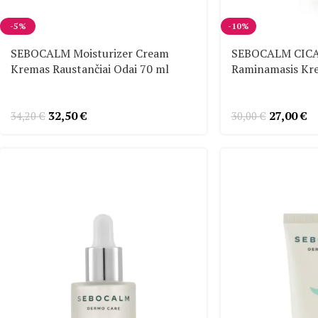
-5%
-10%
SEBOCALM Moisturizer Cream
SEBOCALM CICA
Kremas Raustančiai Odai 70 ml
Raminamasis Kr
32,50
€
27,00
€
34,20
€
30,00
€