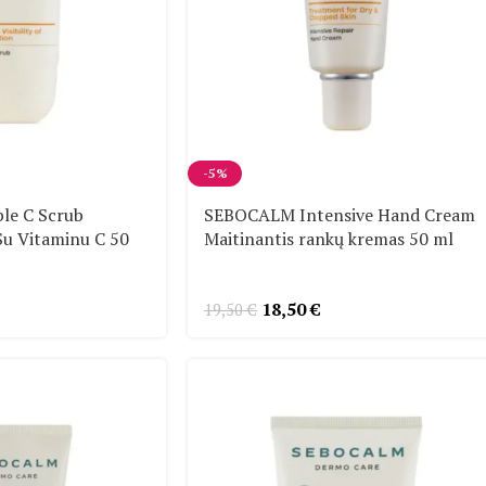
-5%
e C Scrub
SEBOCALM Intensive Hand Cream
 Su Vitaminu C 50
Maitinantis rankų kremas 50 ml
18,50
€
19,50
€