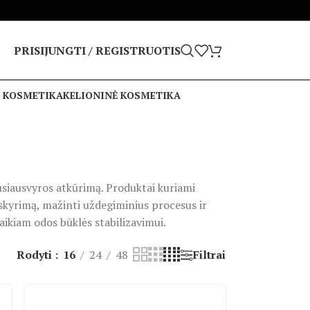
PRISIJUNGTI / REGISTRUOTIS
 KOSMETIKA
KELIONINĖ KOSMETIKA
pusiausvyros atkūrimą. Produktai kuriami
skyrimą, mažinti uždegiminius procesus ir
laikiam odos būklės stabilizavimui.
Rodyti
16
24
48
Filtrai