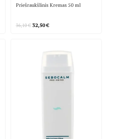
Priešraukšlinis Kremas 50 ml
32,50
€
36,10
€