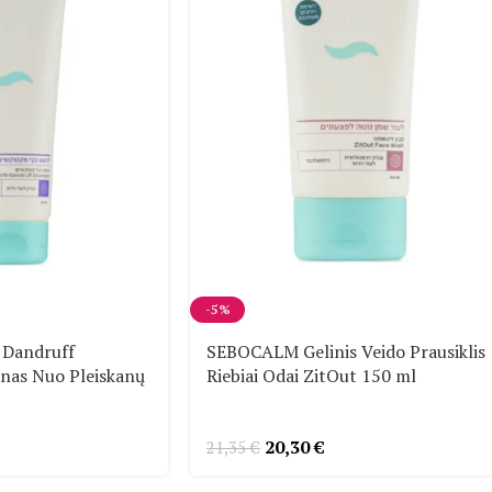
-5%
Dandruff
SEBOCALM Gelinis Veido Prausiklis
as Nuo Pleiskanų
Riebiai Odai ZitOut 150 ml
20,30
€
21,35
€