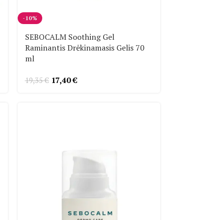
-10%
SEBOCALM Soothing Gel
Raminantis Drėkinamasis Gelis 70
ml
17,40
€
19,35
€