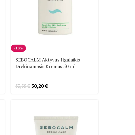
-10%
SEBOCALM Aktyvus Ilgalaikis
Drėkinamasis Kremas 50 ml
30,20
€
33,55
€