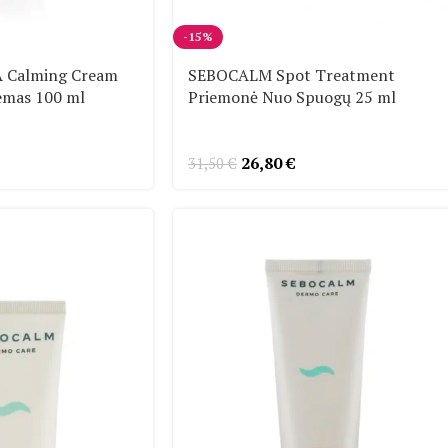
-15%
 Calming Cream
SEBOCALM Spot Treatment
emas 100 ml
Priemonė Nuo Spuogų 25 ml
26,80
€
31,50
€