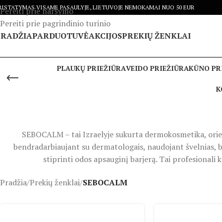
RISTATYMAS VISAME PASAULYJE, LIETUVOJE NEMOKAMAI NUO 50 EUR
Pereiti prie naršymo
Pereiti prie pagrindinio turinio
PRADŽIA
PARDUOTUVĖ
AKCIJOS
PREKIŲ ŽENKLAI
PLAUKŲ PRIEŽIŪRA
VEIDO PRIEŽIŪRA
KŪNO PR
K
SEBOCALM – tai Izraelyje sukurta dermokosmetika, orientu
bendradarbiaujant su dermatologais, naudojant švelnias, b
stiprinti odos apsauginį barjerą. Tai profesionali k
Pradžia
/
Prekių ženklai
/
SEBOCALM