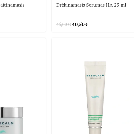
Maitinamasis
Drėkinamasis Serumas HA 23 ml
40,50
€
45,00
€