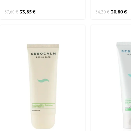
33,85
€
30,80
€
37,60
€
34,20
€