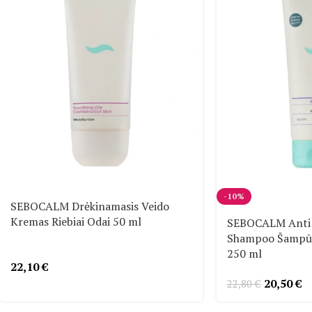
-10%
SEBOCALM Drėkinamasis Veido
Kremas Riebiai Odai 50 ml
SEBOCALM Anti 
Shampoo Šampūn
250 ml
22,10
€
20,50
€
22,80
€