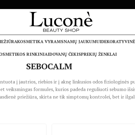
IEŽIŪRA
KOSMETIKA VYRAMS
NAMŲ JAUKUMUI
DEKORATYVINĖ
OSMETIKOS RINKINIAI
DOVANŲ ČEKIS
PREKIŲ ŽENKLAI
SEBOCALM
ota į jautrios, riebios ir į aknę linkusios odos fiziologinės 
et veiksmingas formules, kurios padeda reguliuoti sebumo išsi
asdienė priežiūra, skirta ne tik simptomų kontrolei, bet ir ilga