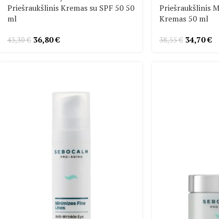
Priešraukšlinis Kremas su SPF 50 50
Priešraukšlinis 
ml
Kremas 50 ml
36,80
€
34,70
€
43,30
€
38,55
€