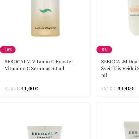
-10%
-5%
SEBOCALM Vitamin C Booster
SEBOCALM Doubl
Vitamino C Serumas 30 ml
Šveitiklis Veidui
ml
41,00
€
34,40
€
45,65
€
36,20
€