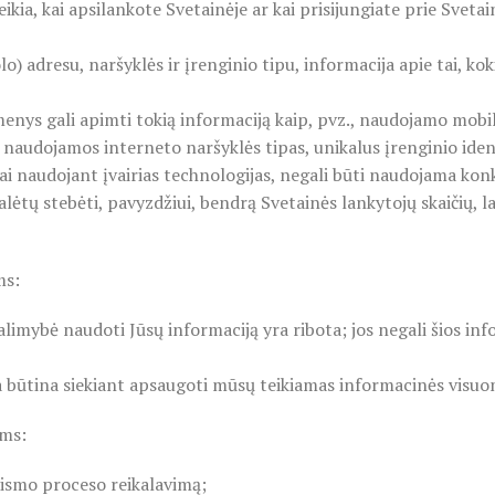
ikia, kai apsilankote Svetainėje ar kai prisijungiate prie Sveta
lo) adresu, naršyklės ir įrenginio tipu, informacija apie tai, kok
nys gali apimti tokią informaciją kaip, pvz., naudojamo mobili
, naudojamos interneto naršyklės tipas, unikalus įrenginio iden
i naudojant įvairias technologijas, negali būti naudojama konkre
 galėtų stebėti, pavyzdžiui, bendrą Svetainės lankytojų skaičių,
ms:
imybė naudoti Jūsų informaciją yra ribota; jos negali šios inf
ra būtina siekiant apsaugoti mūsų teikiamas informacinės visu
ims:
ismo proceso reikalavimą;