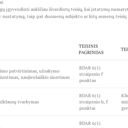
i.
gyvendinti aukščiau išvardintų teisių, kai įstatymų numatytais
r nustatymą, taip pat duomenų subjekto ar kitų asmenų teisių i
TEISINIS
TE
PAGRINDAS
BDAR 6(1)
gimo patvirtinimas, užsakymo
straipsnio f
siuntimas, naujienlaiškio siuntimas
punktas
BDAR 6(1)
Kli
užklausų tvarkymas
straipsnio b, f
mū
punktai
ger
BDAR 6(1)