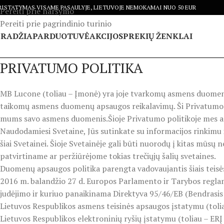
RISTATYMAS VISAME PASAULYJE, LIETUVOJE NEMOKAMAI NUO 50 EUR
Pereiti prie naršymo
Pereiti prie pagrindinio turinio
PRADŽIA
PARDUOTUVĖ
AKCIJOS
PREKIŲ ŽENKLAI
PRIVATUMO POLITIKA
MB Lucone (toliau – Įmonė) yra joje tvarkomų asmens duomen
taikomų asmens duomenų apsaugos reikalavimų. Ši Privatumo pol
mums savo asmens duomenis.Šioje Privatumo politikoje mes a
Naudodamiesi Svetaine, Jūs sutinkate su informacijos rinkimu i
šiai Svetainei. Šioje Svetainėje gali būti nuorodų į kitas mūs
patvirtiname ar peržiūrėjome tokias trečiųjų šalių svetaines.
Duomenų apsaugos politika parengta vadovaujantis šiais teisės
2016 m. balandžio 27 d. Europos Parlamento ir Tarybos regla
judėjimo ir kuriuo panaikinama Direktyva 95/46/EB (Bendrasi
Lietuvos Respublikos asmens teisinės apsaugos įstatymu (toli
Lietuvos Respublikos elektroninių ryšių įstatymu (toliau – ERĮ 