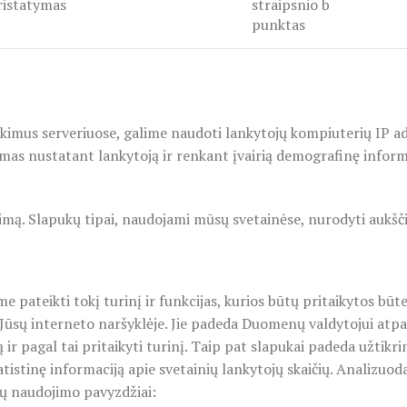
ristatymas
straipsnio b
punktas
imus serveriuose, galime naudoti lankytojų kompiuterių IP adr
ojamas nustatant lankytoją ir renkant įvairią demografinę infor
. Slapukų tipai, naudojami mūsų svetainėse, nurodyti aukšči
pateikti tokį turinį ir funkcijas, kurios būtų pritaikytos būt
i Jūsų interneto naršyklėje. Jie padeda Duomenų valdytojui atpa
 ir pagal tai pritaikyti turinį. Taip pat slapukai padeda užtikri
tistinę informaciją apie svetainių lankytojų skaičių. Analizuo
kų naudojimo pavyzdžiai: