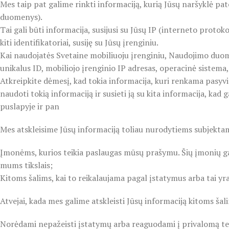
Mes taip pat galime rinkti informaciją, kurią Jūsų naršyklė pate
duomenys).
Tai gali būti informacija, susijusi su Jūsų IP (interneto protoko
kiti identifikatoriai, susiję su Jūsų įrenginiu.
Kai naudojatės Svetaine mobiliuoju įrenginiu, Naudojimo duome
unikalus ID, mobiliojo įrenginio IP adresas, operacinė sistema
Atkreipkite dėmesį, kad tokia informacija, kuri renkama pasyvia
naudoti tokią informaciją ir susieti ją su kita informacija, kad
puslapyje ir pan
Mes atskleisime Jūsų informaciją toliau nurodytiems subjekta
Įmonėms, kurios teikia paslaugas mūsų prašymu. Šių įmonių gal
mums tikslais;
Kitoms šalims, kai to reikalaujama pagal įstatymus arba tai y
Atvejai, kada mes galime atskleisti Jūsų informaciją kitoms šal
Norėdami nepažeisti įstatymų arba reaguodami į privalomą te