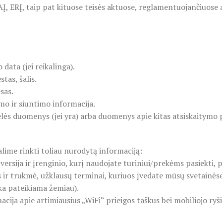
ERĮ, taip pat kituose teisės aktuose, reglamentuojančiuose
ta (jei reikalinga).
as, šalis.
sas.
o ir siuntimo informacija.
 duomenys (jei yra) arba duomenys apie kitas atsiskaitymo p
lime rinkti toliau nurodytą informaciją:
ersija ir įrenginio, kurį naudojate turiniui/prekėms pasiekti, 
s ir trukmė, užklausų terminai, kuriuos įvedate mūsų svetainės
ka pateikiama žemiau).
acija apie artimiausius „WiFi“ prieigos taškus bei mobiliojo ry