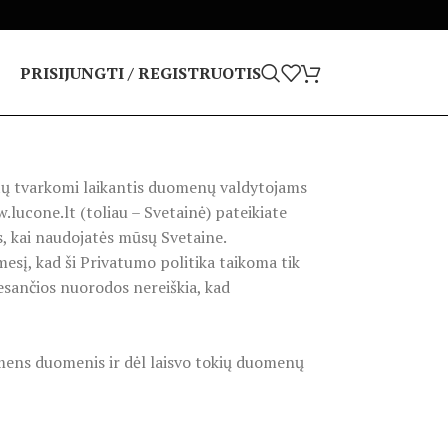
PRISIJUNGTI / REGISTRUOTIS
tų tvarkomi laikantis duomenų valdytojams
lucone.lt (toliau – Svetainė) pateikiate
 kai naudojatės mūsų Svetaine.
esį, kad ši Privatumo politika taikoma tik
 esančios nuorodos nereiškia, kad
mens duomenis ir dėl laisvo tokių duomenų