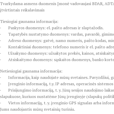
Tvarkydama asmens duomenis Įmonė vadovaujasi BDAR, ADTAĮ, 
įtvirtintais reikalavimais
Tiesiogiai gaunama informacija:
· Paskyros duomenys: el. pašto adresas ir slaptažodis.
· Tapatybės nustatymo duomenys: vardas, pavardė, gimimo da
· Adreso duomenys: gatvė, namo numeris, pašto kodas, miest
· Kontaktiniai duomenys: telefono numeris ir el. pašto adre
· Užsakymo duomenys: užsakytos prekės, kainos, atsiskaitym
· Atsiskaitymo duomenys: sąskaitos duomenys, banko kortelės
Netiesiogiai gaunama informacija:
· Informacija, kaip naudojate mūsų svetaines. Pavyzdžiui, ga
· Įrenginio informaciją, t.y. IP adresas, operacinės sistemos v
· Prisijungimo informaciją, t. y. Jūsų sesijos naudojimo laika
slapukuose, kuriuos nustatėme Jūsų įrenginyje (slapukų politi
· Vietos informaciją, t. y. įrenginio GPS signalas arba inform
Jums naudojantis mūsų svetainių turiniu.