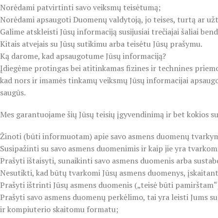
Norėdami patvirtinti savo veiksmų teisėtumą;
Norėdami apsaugoti Duomenų valdytoją, jo teises, turtą ar užt
Galime atskleisti Jūsų informaciją susijusiai trečiajai šaliai b
Kitais atvejais su Jūsų sutikimu arba teisėtu Jūsų prašymu.
Ką darome, kad apsaugotume Jūsų informaciją?
Įdiegėme protingas bei atitinkamas fizines ir technines priem
kad nors ir imamės tinkamų veiksmų Jūsų informacijai apsaugoti
saugūs.
Mes garantuojame šių Jūsų teisių įgyvendinimą ir bet kokios su
Žinoti (būti informuotam) apie savo asmens duomenų tvarky
Susipažinti su savo asmens duomenimis ir kaip jie yra tvarkom
Prašyti ištaisyti, sunaikinti savo asmens duomenis arba sust
Nesutikti, kad būtų tvarkomi Jūsų asmens duomenys, įskaitant 
Prašyti ištrinti Jūsų asmens duomenis („teisė būti pamirštam“
Prašyti savo asmens duomenų perkėlimo, tai yra leisti Jums 
ir kompiuterio skaitomu formatu;