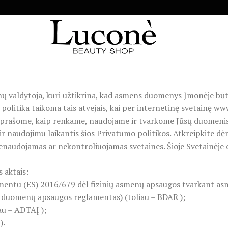
ų valdytoja, kuri užtikrina, kad asmens duomenys Įmonėje bū
itika taikoma tais atvejais, kai per internetinę svetainę www.
prašome, kaip renkame, naudojame ir tvarkome Jūsų duomenis,
r naudojimu laikantis šios Privatumo politikos. Atkreipkite dėm
ų nenaudojamas ar nekontroliuojamas svetaines. Šioje Svetainėje
 aktais:
mentu (ES) 2016/679 dėl fizinių asmenų apsaugos tvarkant as
s duomenų apsaugos reglamentas) (toliau – BDAR );
au – ADTAĮ );
).