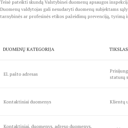
Teisė pateikti skundą Valstybinei duomenų apsaugos inspekcija
Duomenų valdytojas gali nesudaryti duomenų subjektams sąlygų į
tarnybinės ar profesinės etikos pažeidimų prevenciją, tyrimą i
DUOMENŲ KATEGORIJA
TIKSLAS
Prisijun
El. pašto adresas
statusų 
Kontaktiniai duomenys
Klientų 
Kontaktiniai, duomenys, adreso duomenys,