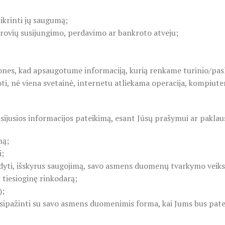
ikrinti jų saugumą;
endrovių susijungimo, perdavimo ar bankroto atveju;
ones, kad apsaugotume informaciją, kurią renkame turinio/pasl
, nė viena svetainė, internetu atliekama operacija, kompiuterių
sijusios informacijos pateikimą, esant Jūsų prašymui ar paklau
mą;
i;
abdyti, išskyrus saugojimą, savo asmens duomenų tvarkymo veik
tiesioginę rinkodarą;
);
susipažinti su savo asmens duomenimis forma, kai Jums bus pa