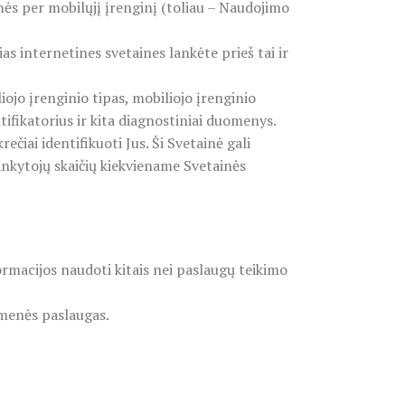
inės per mobilųjį įrenginį (toliau – Naudojimo
ias internetines svetaines lankėte prieš tai ir
ojo įrenginio tipas, mobiliojo įrenginio
tifikatorius ir kita diagnostiniai duomenys.
čiai identifikuoti Jus. Ši Svetainė gali
 lankytojų skaičių kiekviename Svetainės
ormacijos naudoti kitais nei paslaugų teikimo
omenės paslaugas.