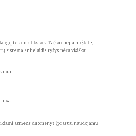
augų teikimo tikslais. Tačiau nepamirškite,
 sistema ar belaidis ryšys nėra visiškai
simui:
smus;
teikiami asmens duomenys įprastai naudojamu