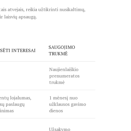
 atvejais, reikia užtikrinti nusikaltimų,
r laisvių apsaugą.
SAUGOJIMO
ISĖTI INTERESAI
TRUKMĖ
Naujienlaiškio
prenumeratos
trukmė
entų lojalumas,
1 mėnesį nuo
sų paslaugų
užklausos gavimo
inimas
dienos
Užsakymo