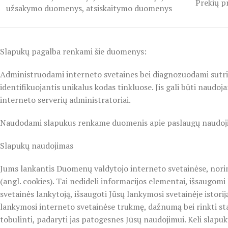
Prekių p
užsakymo duomenys, atsiskaitymo duomenys
Slapukų pagalba renkami šie duomenys:
Administruodami interneto svetaines bei diagnozuodami sutrik
identifikuojantis unikalus kodas tinkluose. Jis gali būti naud
interneto serverių administratoriai.
Naudodami slapukus renkame duomenis apie paslaugų naudojimą
Slapukų naudojimas
Jums lankantis Duomenų valdytojo interneto svetainėse, norime 
(angl. cookies). Tai nedideli informacijos elementai, išsaugom
svetainės lankytoją, išsaugoti Jūsų lankymosi svetainėje istoriją
lankymosi interneto svetainėse trukmę, dažnumą bei rinkti sta
tobulinti, padaryti jas patogesnes Jūsų naudojimui. Keli slapu