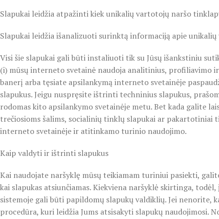
Slapukai leidžia atpažinti kiek unikalių vartotojų naršo tinklap
Slapukai leidžia išanalizuoti surinktą informaciją apie unikalių
Visi šie slapukai gali būti instaliuoti tik su Jūsų išankstiniu s
(i) mūsų interneto svetainė naudoja analitinius, profiliavimo ir
banerį arba tęsiate apsilankymą interneto svetainėje paspaudži
slapukus. Jeigu nuspręsite ištrinti techninius slapukus, prašo
rodomas kito apsilankymo svetainėje metu. Bet kada galite laisv
trečiosioms šalims, socialinių tinklų slapukai ar pakartotiniai
interneto svetainėje ir atitinkamo turinio naudojimo.
Kaip valdyti ir ištrinti slapukus
Kai naudojate naršyklę mūsų teikiamam turiniui pasiekti, galite
kai slapukas atsiunčiamas. Kiekviena naršyklė skirtinga, todėl,
sistemoje gali būti papildomų slapukų valdiklių. Jei nenorite
procedūra, kuri leidžia Jums atsisakyti slapukų naudojimosi. N