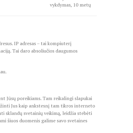
vykdymas, 10 metų
esus. IP adresas – tai kompiuterį
maciją. Tai daro absoliučios daugumos
au.
ent Jūsų poreikiams. Tam reikalingi slapukai
žinti Jus kaip ankstesnį tam tikros interneto
nti sklandų svetainių veikimą, leidžia stebėti
dami šiuos duomenis galime savo svetaines