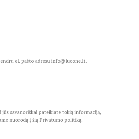
endru el. pašto adresu info@lucone.lt.
jūs savanoriškai pateikiate tokią informaciją,
ame nuorodą į šią Privatumo politiką.