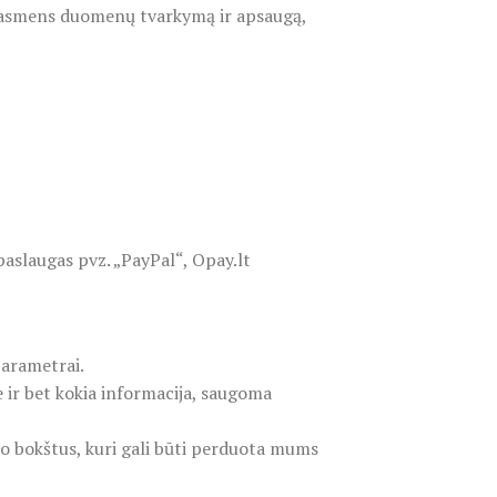
 asmens duomenų tvarkymą ir apsaugą,
aslaugas pvz. „PayPal“, Opay.lt
parametrai.
e ir bet kokia informacija, saugoma
šio bokštus, kuri gali būti perduota mums