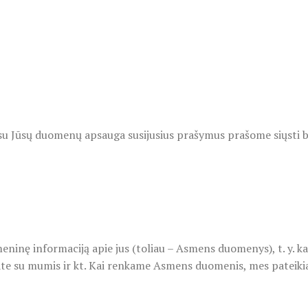
u Jūsų duomenų apsauga susijusius prašymus prašome siųsti b
inę informaciją apie jus (toliau – Asmens duomenys), t. y. kai 
iate su mumis ir kt. Kai renkame Asmens duomenis, mes pateiki