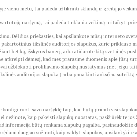
yje vienu metu, tai padeda užtikrinti sklandų ir greitą jo veikim
 vartotojų naršymą, tai padeda tinklapio veikimą pritaikyti prie
utikimu. Dėl šios priežasties, kai apsilankote mūsų interneto sve
 pakartotinius tikslinės auditorijos slapukus, kurie priklauso mu
ant bet ką, išskyrus banerį, arba atidarote kitą svetainės pusl
me atkreipti dėmesį, kad mes prarasime duomenis apie Jūsų suti
ai užblokuoti profiliavimo slapukų nustatymus (net jeigu tai ir
 tikslinės auditorijos slapukai) arba panaikinti anksčiau suteik
 konfigūruoti savo naršyklę taip, kad būtų priimti visi slapuka
 jei nežinote, kaip pakeisti slapukų nuostatas, pasižiūrėkite jo
, kad informacija būtų renkama slapukų pagalba, pasinaudokite 
orėdami daugiau sužinoti, kaip valdyti slapukus, apsilankykite 