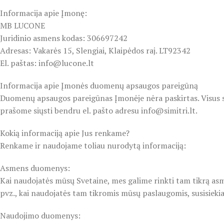
Informacija apie Įmonę:
‌MB LUCONE
Juridinio asmens kodas: 306697242
Adresas: Vakarės 15, Slengiai, Klaipėdos raj. LT92342
El. paštas: info@lucone.lt‌
Informacija apie Įmonės duomenų apsaugos pareigūną
Duomenų apsaugos pareigūnas Įmonėje nėra paskirtas. Visus s
prašome siųsti bendru el. pašto adresu info@simitri.lt.
Kokią informaciją apie Jus renkame?
Renkame ir naudojame toliau nurodytą informaciją:
Asmens duomenys:
Kai naudojatės mūsų Svetaine, mes galime rinkti tam tikrą asmen
pvz., kai naudojatės tam tikromis mūsų paslaugomis, susisiek
Naudojimo duomenys: