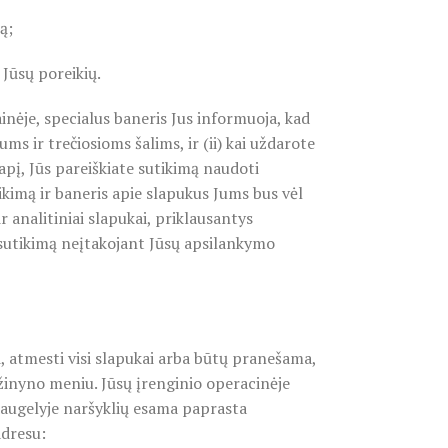
ą;
 Jūsų poreikių.
tainėje, specialus baneris Jus informuoja, kad
ms ir trečiosioms šalims, ir (ii) kai uždarote
apį, Jūs pareiškiate sutikimą naudoti
kimą ir baneris apie slapukus Jums bus vėl
 analitiniai slapukai, priklausantys
tą sutikimą neįtakojant Jūsų apsilankymo
i, atmesti visi slapukai arba būtų pranešama,
s žinyno meniu. Jūsų įrenginio operacinėje
daugelyje naršyklių esama paprasta
adresu: