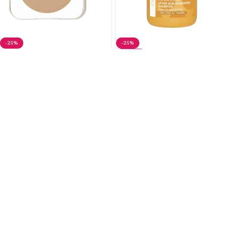
-25%
-25%
NAUJAS
JANE IREDALE Presuota
Mineralinė Pudra LATTE
BAREX After Sun
Hydrating Shampoo
CONTEMPORA 250 ml
64,95
€
86,60
€
13,50
€
18,00
€