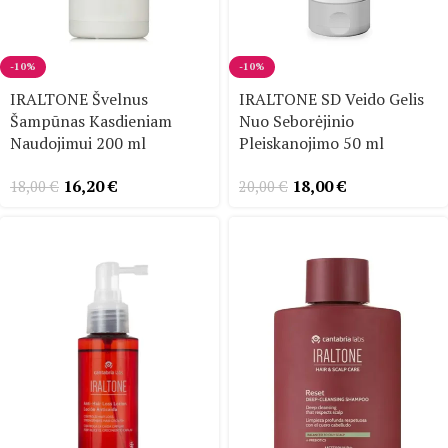
-10%
-10%
IRALTONE Švelnus
IRALTONE SD Veido Gelis
Šampūnas Kasdieniam
Nuo Seborėjinio
Naudojimui 200 ml
Pleiskanojimo 50 ml
16,20
€
18,00
€
18,00
€
20,00
€