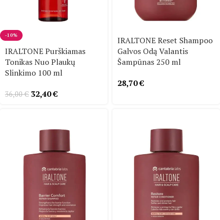
-10%
IRALTONE Reset Shampoo
IRALTONE Purškiamas
Galvos Odą Valantis
Tonikas Nuo Plaukų
Šampūnas 250 ml
Slinkimo 100 ml
28,70
€
32,40
€
36,00
€