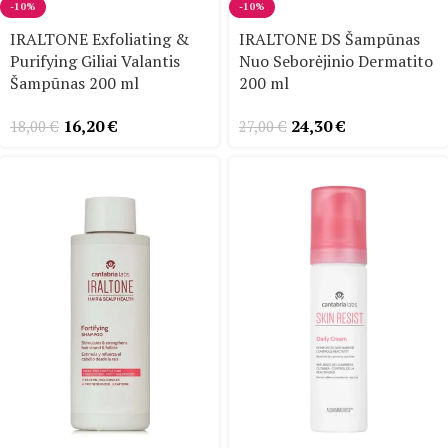
-10%
-10%
IRALTONE Exfoliating &
IRALTONE DS Šampūnas
Purifying Giliai Valantis
Nuo Seborėjinio Dermatito
Šampūnas 200 ml
200 ml
16,20
€
24,30
€
18,00
€
27,00
€