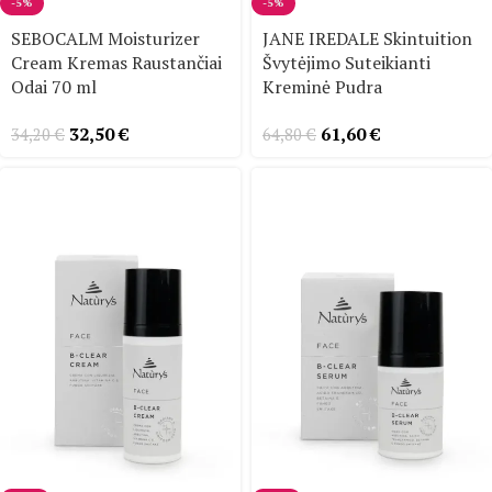
-5%
-5%
SEBOCALM Moisturizer
JANE IREDALE Skintuition
Cream Kremas Raustančiai
Švytėjimo Suteikianti
Odai 70 ml
Kreminė Pudra
32,50
€
61,60
€
34,20
€
64,80
€