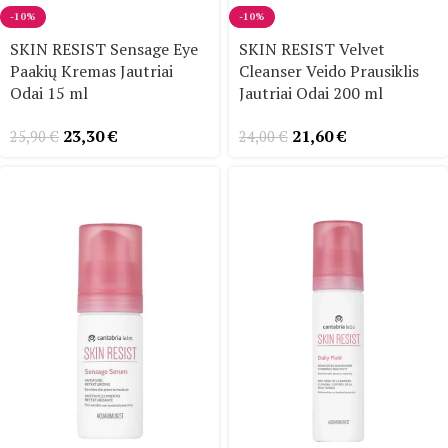
-10%
-10%
SKIN RESIST Sensage Eye
SKIN RESIST Velvet
Paakių Kremas Jautriai
Cleanser Veido Prausiklis
Odai 15 ml
Jautriai Odai 200 ml
23,30
€
21,60
€
25,90
€
24,00
€