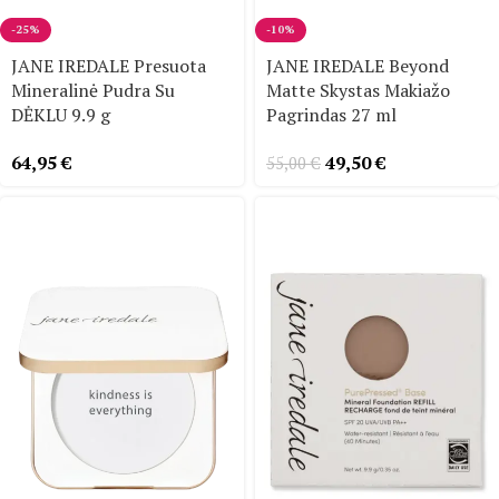
-25%
-10%
JANE IREDALE Presuota
JANE IREDALE Beyond
Mineralinė Pudra Su
Matte Skystas Makiažo
DĖKLU 9.9 g
Pagrindas 27 ml
64,95
€
49,50
€
55,00
€