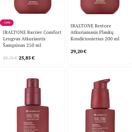
-10%
IRALTONE Restore
IRALTONE Barrier Comfort
Atkuriamasis Plaukų
Lengvas Atkuriantis
Kondicionierius 200 ml
Šampūnas 250 ml
29,20
€
25,85
€
28,70
€