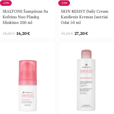
-10%
-10%
IRALTONE Šampūnas Su
SKIN RESIST Daily Cream
Kofeinu Nuo Plaukų
Kasdienis Kremas Jautriai
Slinkimo 200 ml
Odai 50 ml
16,20
€
27,20
€
18,00
€
30,20
€