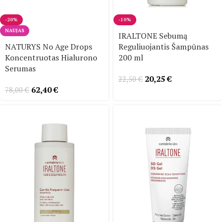
-20%
-10%
NAUJAS
IRALTONE Sebumą
NATURYS No Age Drops
Reguliuojantis Šampūnas
Koncentruotas Hialurono
200 ml
Serumas
20,25
€
22,50
€
62,40
€
78,00
€