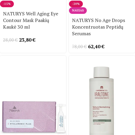
-15%
-20%
NAUJAS
NATURYS Well Aging Eye
Contour Mask Paakių
NATURYS No Age Drops
Kaukė 30 ml
Koncentruotas Peptidų
Serumas
23,80
€
28,00
€
62,40
€
78,00
€