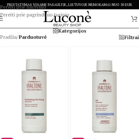
PRISTATYMAS VISAME PASAULYJE, LIETUVOJE NEMOKAMAI NUO 50 EUR
Pereiti prie naršymo
Pereiti prie pagrindinio turinio
Kategorijos
Pradžia
/
Parduotuvė
Filtrai