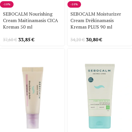
-10%
-10%
SEBOCALM Nourishing
SEBOCALM Moisturizer
Cream Maitinamasis CICA
Cream Drėkinamasis
Kremas 50 ml
Kremas PLUS 90 ml
33,85
€
30,80
€
37,60
€
34,20
€