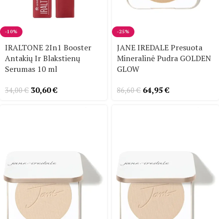
-10%
-25%
IRALTONE 2In1 Booster
JANE IREDALE Presuota
Antakių Ir Blakstienų
Mineralinė Pudra GOLDEN
Serumas 10 ml
GLOW
30,60
€
64,95
€
34,00
€
86,60
€