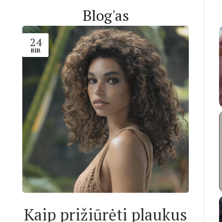
Blog'as
24
BIR
Kaip prižiūrėti plaukus