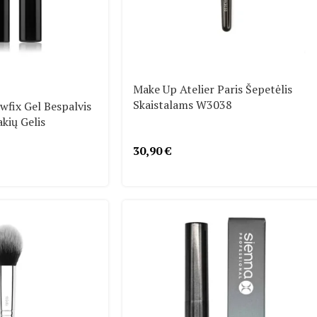
Make Up Atelier Paris Šepetėlis
Skaistalams W3038
ix Gel Bespalvis
kių Gelis
30,90
€