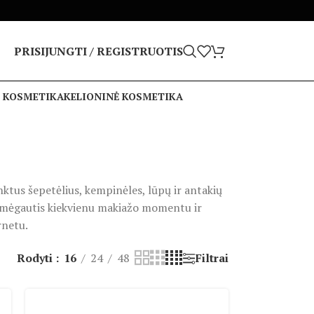
PRISIJUNGTI / REGISTRUOTIS
 KOSMETIKA
KELIONINĖ KOSMETIKA
nktus šepetėlius, kempinėles, lūpų ir antakių
sau mėgautis kiekvienu makiažo momentu ir
rnetu.
Rodyti
16
24
48
Filtrai