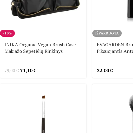
-10%
IŠPARDUOTA
INIKA Organic Vegan Brush Case
EVAGARDEN Browf
Makiažo Šepetėlių Rinkinys
Fiksuojantis Anta
71,10
€
22,00
€
79,00
€