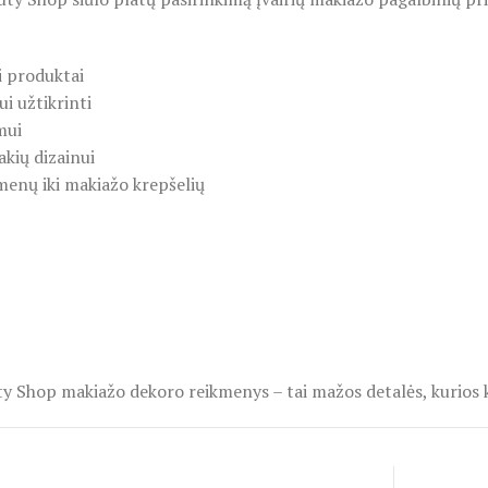
ti produktai
i užtikrinti
mui
akių dizainui
kmenų iki makiažo krepšelių
 Shop makiažo dekoro reikmenys – tai mažos detalės, kurios ku