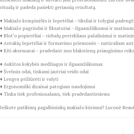
ritualą ir padeda pasiekti geriausią rezultatą.
♦️ Makiažo kempinėlės ir šepetėliai – tiksliai ir tolygiai padeng
♦️ Makiažo pagrindai ir fiksatoriai – ilgaamžiškumui ir matinumu
♦️ Blot‘o popierėliai – riebalų pertekliaus pašalinimui ir matini
♦️ Antakių šepetėliai ir formavimo priemonės – natūraliam ant
♦️ Kiti aksesuarai – pradedant nuo blakstienų priauginimo rei
♦️ Aukštos kokybės medžiagos ir ilgaamžiškumas
♦️ Švelnūs odai, tinkami jautriai veido odai
♦️ Lengva prižiūrėti ir valyti
♦️ Ergonomiški dizainai patogiam naudojimui
♦️ Tinka tiek profesionalams, tiek pradedantiesiems
Ieškote patikimų pagalbininkų makiažo kūrimui? Luconè Beauty