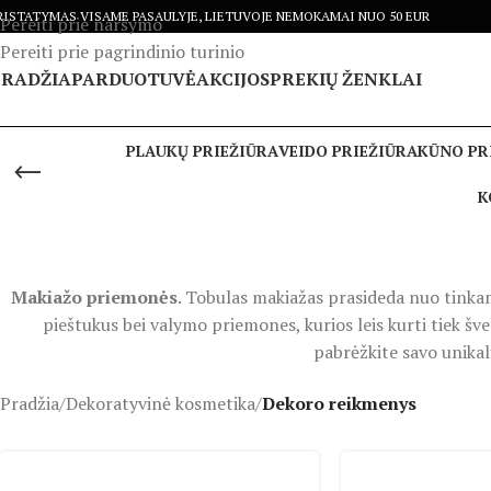
RISTATYMAS VISAME PASAULYJE, LIETUVOJE NEMOKAMAI NUO 50 EUR
Pereiti prie naršymo
Pereiti prie pagrindinio turinio
PRADŽIA
PARDUOTUVĖ
AKCIJOS
PREKIŲ ŽENKLAI
PLAUKŲ PRIEŽIŪRA
VEIDO PRIEŽIŪRA
KŪNO PR
K
Makiažo priemonės
. Tobulas makiažas prasideda nuo tinkamų
pieštukus bei valymo priemones, kurios leis kurti tiek šv
pabrėžkite savo unikalų
Pradžia
/
Dekoratyvinė kosmetika
/
Dekoro reikmenys