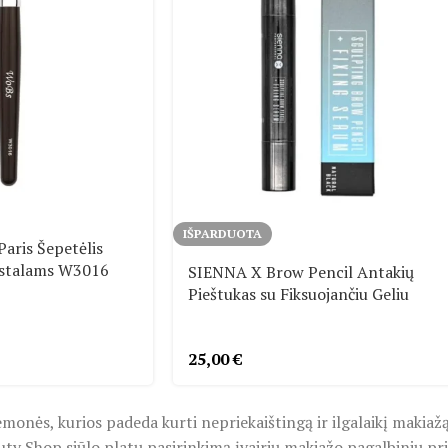
IŠPARDUOTA
Paris Šepetėlis
istalams W3016
SIENNA X Brow Pencil Antakių
Pieštukas su Fiksuojančiu Geliu
25,00
€
onės, kurios padeda kurti nepriekaištingą ir ilgalaikį makiažą. 
uty Shop siūlo platų pasirinkimą įvairių makiažo pagalbinių pr