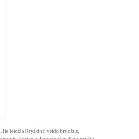
Jie leidžia išryškinti veido bruožus,
iemonių, kurios palengvina kasdienį grožio