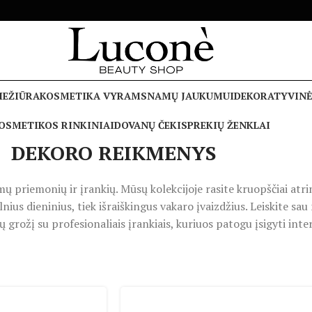
IEŽIŪRA
KOSMETIKA VYRAMS
NAMŲ JAUKUMUI
DEKORATYVINĖ
OSMETIKOS RINKINIAI
DOVANŲ ČEKIS
PREKIŲ ŽENKLAI
DEKORO REIKMENYS
 priemonių ir įrankių. Mūsų kolekcijoje rasite kruopščiai atri
elnius dieninius, tiek išraiškingus vakaro įvaizdžius. Leiskite 
 grožį su profesionaliais įrankiais, kuriuos patogu įsigyti inte