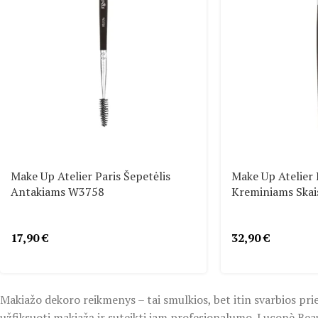
Make Up Atelier Paris Šepetėlis
Make Up Atelier 
Antakiams W3758
Kreminiams Ska
17,90
€
32,90
€
Makiažo dekoro reikmenys – tai smulkios, bet itin svarbios priem
užfiksuoti makiažą ir suteikti jam profesionalumo. Luconè Bea