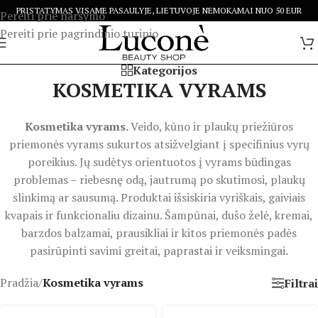
PRISTATYMAS VISAME PASAULYJE, LIETUVOJE NEMOKAMAI NUO 50 EUR
Pereiti prie naršymo
Pereiti prie pagrindinio turinio
Kategorijos
KOSMETIKA VYRAMS
Kosmetika vyrams.
Veido, kūno ir plaukų priežiūros
priemonės vyrams sukurtos atsižvelgiant į specifinius vyrų
poreikius. Jų sudėtys orientuotos į vyrams būdingas
problemas – riebesnę odą, jautrumą po skutimosi, plaukų
slinkimą ar sausumą. Produktai išsiskiria vyriškais, gaiviais
kvapais ir funkcionaliu dizainu. Šampūnai, dušo želė, kremai,
barzdos balzamai, prausikliai ir kitos priemonės padės
pasirūpinti savimi greitai, paprastai ir veiksmingai.
Pradžia
/
Kosmetika vyrams
Filtrai