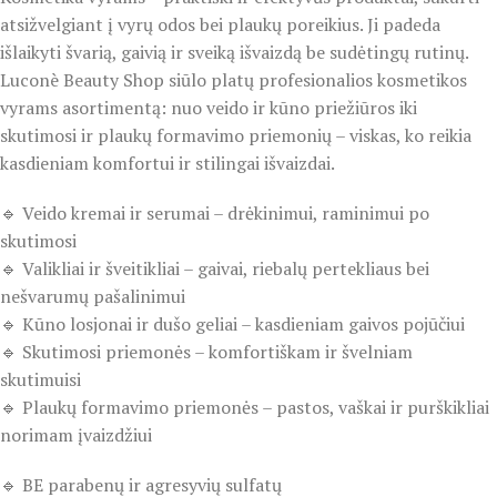
atsižvelgiant į vyrų odos bei plaukų poreikius. Ji padeda
išlaikyti švarią, gaivią ir sveiką išvaizdą be sudėtingų rutinų.
Luconè Beauty Shop siūlo platų profesionalios kosmetikos
vyrams asortimentą: nuo veido ir kūno priežiūros iki
skutimosi ir plaukų formavimo priemonių – viskas, ko reikia
kasdieniam komfortui ir stilingai išvaizdai.
🔹 Veido kremai ir serumai – drėkinimui, raminimui po
skutimosi
🔹 Valikliai ir šveitikliai – gaivai, riebalų pertekliaus bei
nešvarumų pašalinimui
🔹 Kūno losjonai ir dušo geliai – kasdieniam gaivos pojūčiui
🔹 Skutimosi priemonės – komfortiškam ir švelniam
skutimuisi
🔹 Plaukų formavimo priemonės – pastos, vaškai ir purškikliai
norimam įvaizdžiui
🔹 BE parabenų ir agresyvių sulfatų