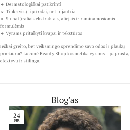
🔹 Dermatologiškai patikrinti
🔹 Tinka visų tipų odai, net ir jautriai
🔹 Su natūraliais ekstraktais, aliejais ir raminamosiomis
formulėmis
🔹 Vyrams pritaikyti kvapai ir tekstūros
Ieškai greito, bet veiksmingo sprendimo savo odos ir plaukų
priežiūrai? Luconè Beauty Shop kosmetika vyrams – paprasta,
efektyvu ir stilinga.
Blog'as
24
BIR