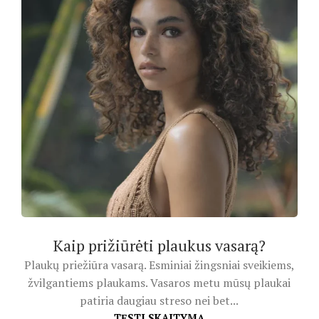
Kaip prižiūrėti plaukus vasarą?
Plaukų priežiūra vasarą. Esminiai žingsniai sveikiems,
žvilgantiems plaukams. Vasaros metu mūsų plaukai
patiria daugiau streso nei bet...
TĘSTI SKAITYMĄ