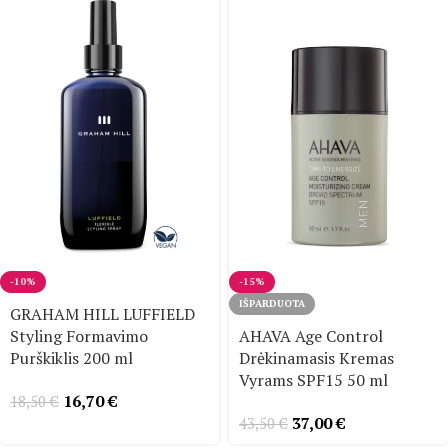
-10%
-15%
IŠPARDUOTA
GRAHAM HILL LUFFIELD
Styling Formavimo
AHAVA Age Control
Purškiklis 200 ml
Drėkinamasis Kremas
Vyrams SPF15 50 ml
16,70
€
18,50
€
37,00
€
43,50
€