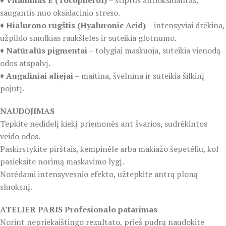
♦️
Vitaminas E (Tocopherol)
– stiprus antioksidantas,
saugantis nuo oksidacinio streso.
♦️
Hialurono rūgštis (Hyaluronic Acid)
– intensyviai drėkina,
užpildo smulkias raukšleles ir suteikia glotnumo.
♦️
Natūralūs pigmentai
– tolygiai maskuoja, suteikia vienodą
odos atspalvį.
♦️
Augaliniai aliejai
– maitina, švelnina ir suteikia šilkinį
pojūtį.
NAUDOJIMAS
Tepkite nedidelį kiekį priemonės ant švarios, sudrėkintos
veido odos.
Paskirstykite pirštais, kempinėle arba makiažo šepetėliu, kol
pasieksite norimą maskavimo lygį.
Norėdami intensyvesnio efekto, užtepkite antrą ploną
sluoksnį.
ATELIER PARIS Profesionalo patarimas
Norint nepriekaištingo rezultato, prieš pudrą naudokite