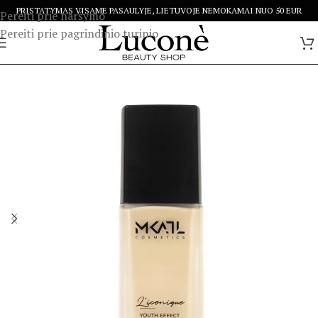
PRISTATYMAS VISAME PASAULYJE, LIETUVOJE NEMOKAMAI NUO 50 EUR
Pereiti prie naršymo
Pereiti prie pagrindinio turinio