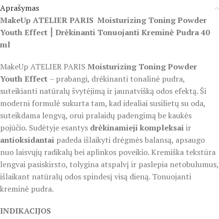
Aprašymas
MakeUp ATELIER PARIS Moisturizing Toning Powder
Youth Effect ⎮ Drėkinanti Tonuojanti Kreminė Pudra 40
ml
MakeUp ATELIER PARIS
Moisturizing Toning Powder
Youth Effect
– prabangi, drėkinanti tonalinė pudra,
suteikianti natūralų švytėjimą ir jaunatvišką odos efektą. Ši
moderni formulė sukurta tam, kad idealiai susilietų su oda,
suteikdama lengvą, orui pralaidų padengimą be kaukės
pojūčio. Sudėtyje esantys
drėkinamieji kompleksai
ir
antioksidantai
padeda išlaikyti drėgmės balansą, apsaugo
nuo laisvųjų radikalų bei aplinkos poveikio. Kremiška tekstūra
lengvai pasiskirsto, tolygina atspalvį ir paslepia netobulumus,
išlaikant natūralų odos spindesį visą dieną. Tonuojanti
kreminė pudra.
INDIKACIJOS