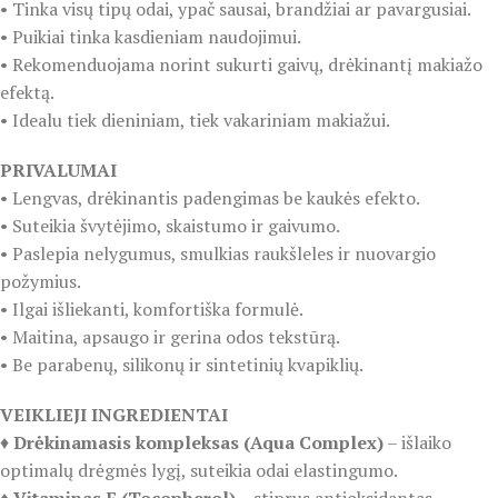
• Tinka visų tipų odai, ypač sausai, brandžiai ar pavargusiai.
• Puikiai tinka kasdieniam naudojimui.
• Rekomenduojama norint sukurti gaivų, drėkinantį makiažo
efektą.
• Idealu tiek dieniniam, tiek vakariniam makiažui.
PRIVALUMAI
• Lengvas, drėkinantis padengimas be kaukės efekto.
• Suteikia švytėjimo, skaistumo ir gaivumo.
• Paslepia nelygumus, smulkias raukšleles ir nuovargio
požymius.
• Ilgai išliekanti, komfortiška formulė.
• Maitina, apsaugo ir gerina odos tekstūrą.
• Be parabenų, silikonų ir sintetinių kvapiklių.
VEIKLIEJI INGREDIENTAI
♦️
Drėkinamasis kompleksas (Aqua Complex)
– išlaiko
optimalų drėgmės lygį, suteikia odai elastingumo.