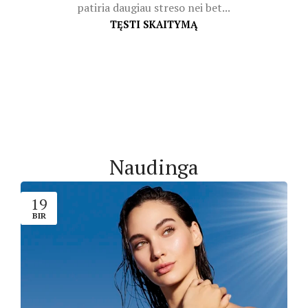
patiria daugiau streso nei bet...
TĘSTI SKAITYMĄ
Naudinga
19
BIR