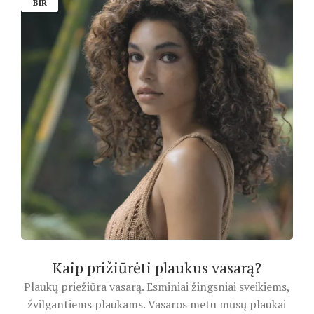
BIR
Kaip prižiūrėti plaukus vasarą?
Plaukų priežiūra vasarą. Esminiai žingsniai sveikiems,
žvilgantiems plaukams. Vasaros metu mūsų plaukai