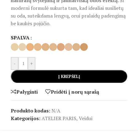
natūralų švytėjimą ir jaunatvišką odos efektą
. Ši
moderni formulė sukurta tam, kad idealiai susilietų
su oda, suteikdama lengvą, orui pralaidų padengimą
be kaukės pojūčio.
SPALVA
-
+
Į KREPŠELĮ
Palyginti
Pridėti į norų sąrašą
Produkto kodas:
N/A
Kategorijos:
ATELIER PARIS
,
Veidui