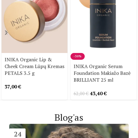
-30%
INIKA Organic Lip &
Cheek Cream Lūpų Kremas
INIKA Organic Serum
PETALS 3.5 g
Foundation Makiažo Bazė
BRILLIANT 25 ml
37,00
€
43,40
€
62,00
€
Blog'as
24