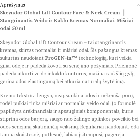
Aprašymas
Skeyndor Global Lift Contour Face & Neck Cream ⎮
Stangrinantis Veido ir Kaklo Kremas Normaliai, Mišriai
odai 50 ml
Skeyndor Global Lift Contour Cream – tai stangrinantis
kremas, skirtas normaliai ir mišriai odai. Šis pažangus kremas
sukurtas naudojant
ProGEN-in™
technologiją, kuri veikia
giliai odoje ir padeda kovoti su senėjimo požymiais. Priemonė
padeda atkurti veido ir kaklo kontūrus, mažina raukšlių gylį,
gerina odos elastingumą bei atkuria natūralų švytėjimą.
Kremo tekstūra lengva, neapsunkina odos ir nekemša porų,
todėl puikiai tinka mišriai ar normaliai veido odai. Jo formulė
papildyta drėkinančiais ir apsauginiais komponentais, kurie
stiprina odos barjerą, saugo nuo žalingo aplinkos poveikio bei
odos senėjimą skatinančių veiksnių. Reguliariai naudojant, oda
tampa skaistesnė, putlesnė, labiau įsitempusi, pagerėja