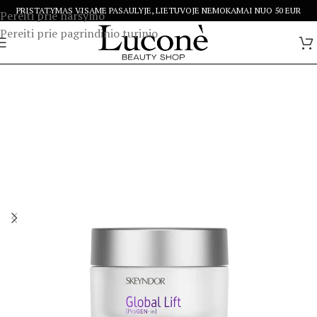
PRISTATYMAS VISAME PASAULYJE, LIETUVOJE NEMOKAMAI NUO 50 EUR
Pereiti prie naršymo
Pereiti prie pagrindinio turinio