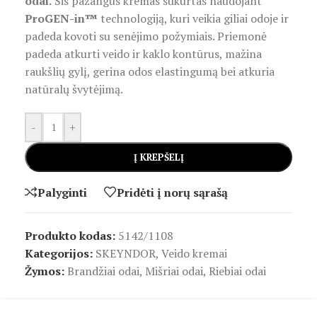
odai.
Šis pažangus kremas sukurtas naudojant
ProGEN-in™
technologiją, kuri veikia giliai odoje ir
padeda kovoti su senėjimo požymiais. Priemonė
padeda atkurti veido ir kaklo kontūrus, mažina
raukšlių gylį, gerina odos elastingumą bei atkuria
natūralų švytėjimą.
-
+
Į KREPŠELĮ
Palyginti
Pridėti į norų sąrašą
Produkto kodas:
5142/1108
Kategorijos:
SKEYNDOR
,
Veido kremai
Žymos:
Brandžiai odai
,
Mišriai odai
,
Riebiai odai