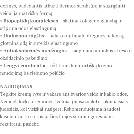
derinys, padedantis atkurti dermos struktūrą ir sugrąžinti
veidui jaunatvišką formą
•
Biopeptidų kompleksas
– skatina kolageno gamybą ir
stiprina odos elastingumą
•
Hialurono rūgštis
– palaiko optimalų drėgmės balansą,
glotnina odą ir suteikia elastingumo
•
Antioksidacinės medžiagos
– saugo nuo aplinkos streso ir
oksidacinio pažeidimo
•
Lengvi emolientai
– užtikrina komfortišką kremo
naudojimą be riebumo pojūčio
NAUDOJIMAS
Tepkite kremą ryte ir vakare ant švarios veido ir kaklo odos.
Nedidelį kiekį priemonės švelniai įmasažuokite sukamaisiais
judesiais, kol visiškai susigers. Rekomenduojama naudoti
kasdien kartu su tos pačios linijos serumu geresniam
rezultatui pasiekti.