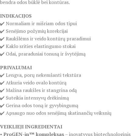
bendra odos būklė bei kontūras.
INDIKACIJOS
✔️ Normaliam ir mišriam odos tipui
✔️ Senėjimo požymių korekcijai
✔️ Raukšlėms ir veido kontūrų praradimui
✔️ Kaklo srities elastingumo stokai
✔️ Odai, praradusiai tonusą ir švytėjimą
PRIVALUMAI
✔️ Lengva, porų nekemšanti tekstūra
✔️ Atkuria veido ovalo kontūrą
✔️ Mažina raukšles ir stangrina odą
✔️ Suteikia intensyvų drėkinimą
✔️ Gerina odos toną ir gyvybingumą
✔️ Apsaugo nuo odos senėjimą skatinančių veiksnių
VEIKLIEJI INGREDIENTAI
•
ProGEN-in™ kompleksas
– inovatyvus biotechnologinis