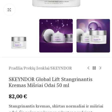
Spustelėkite, kad padidintumėte
Pradžia
/
Prekių ženklai
/
SKEYNDOR
SKEYNDOR Global Lift Stangrinantis
Kremas Mišriai Odai 50 ml
82,00
€
Stangrinantis kremas, skirtas normaliai ir mišriai