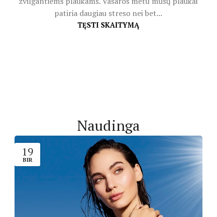
žvilgantiems plaukams. Vasaros metu mūsų plaukai
patiria daugiau streso nei bet...
TĘSTI SKAITYMĄ
Naudinga
19
BIR