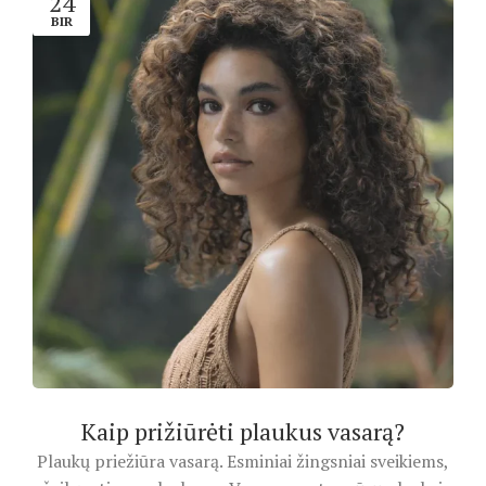
24
BIR
Kaip prižiūrėti plaukus vasarą?
Plaukų priežiūra vasarą. Esminiai žingsniai sveikiems,