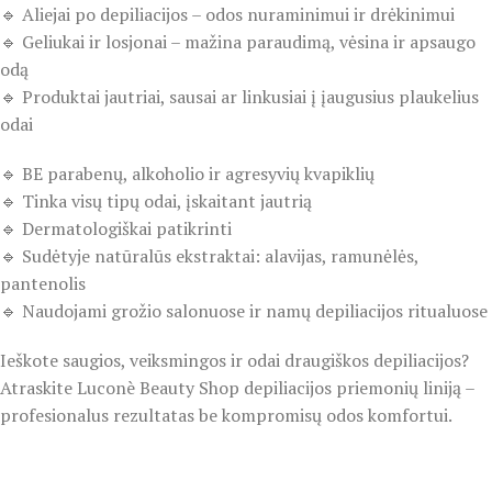
🔹 Aliejai po depiliacijos – odos nuraminimui ir drėkinimui
🔹 Geliukai ir losjonai – mažina paraudimą, vėsina ir apsaugo
odą
🔹 Produktai jautriai, sausai ar linkusiai į įaugusius plaukelius
odai
🔹 BE parabenų, alkoholio ir agresyvių kvapiklių
🔹 Tinka visų tipų odai, įskaitant jautrią
🔹 Dermatologiškai patikrinti
🔹 Sudėtyje natūralūs ekstraktai: alavijas, ramunėlės,
pantenolis
🔹 Naudojami grožio salonuose ir namų depiliacijos ritualuose
Ieškote saugios, veiksmingos ir odai draugiškos depiliacijos?
Atraskite Luconè Beauty Shop depiliacijos priemonių liniją –
profesionalus rezultatas be kompromisų odos komfortui.