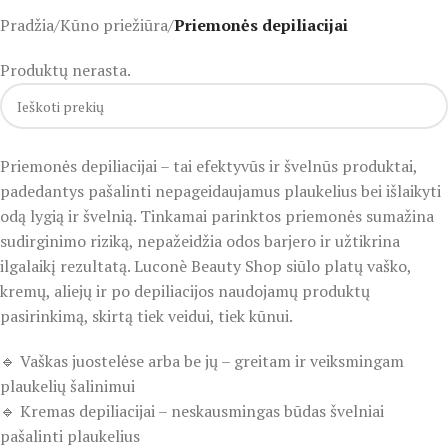
Pradžia
/
Kūno priežiūra
/
Priemonės depiliacijai
Produktų nerasta.
Priemonės depiliacijai – tai efektyvūs ir švelnūs produktai,
padedantys pašalinti nepageidaujamus plaukelius bei išlaikyti
odą lygią ir švelnią. Tinkamai parinktos priemonės sumažina
sudirginimo riziką, nepažeidžia odos barjero ir užtikrina
ilgalaikį rezultatą. Luconè Beauty Shop siūlo platų vaško,
kremų, aliejų ir po depiliacijos naudojamų produktų
pasirinkimą, skirtą tiek veidui, tiek kūnui.
🔹 Vaškas juostelėse arba be jų – greitam ir veiksmingam
plaukelių šalinimui
🔹 Kremas depiliacijai – neskausmingas būdas švelniai
pašalinti plaukelius