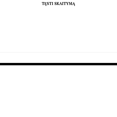
TĘSTI SKAITYMĄ
KONTAKTAI
APIE MUS
PIRKIMO
TAISYKLĖS
info@lucone.lt
PREKIŲ
Mob. +370 683
PRISTATYMAS