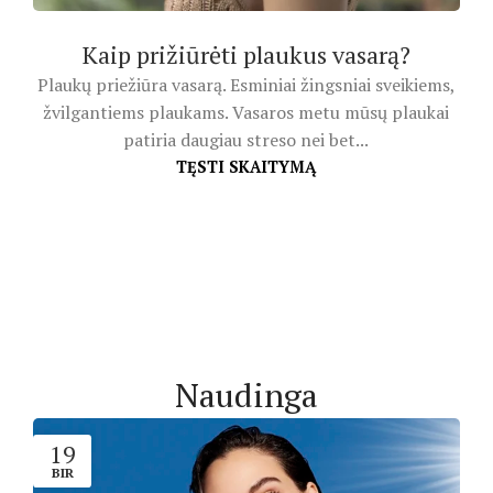
Kaip prižiūrėti plaukus vasarą?
Plaukų priežiūra vasarą. Esminiai žingsniai sveikiems,
žvilgantiems plaukams. Vasaros metu mūsų plaukai
patiria daugiau streso nei bet...
TĘSTI SKAITYMĄ
Naudinga
19
BIR