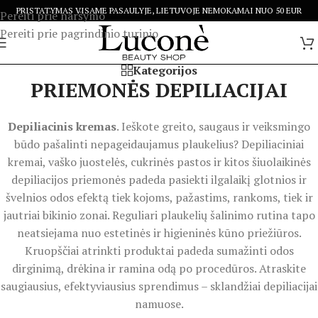
PRISTATYMAS VISAME PASAULYJE, LIETUVOJE NEMOKAMAI NUO 50 EUR
Pereiti prie naršymo
Pereiti prie pagrindinio turinio
Kategorijos
PRIEMONĖS DEPILIACIJAI
Depiliacinis kremas
. Ieškote greito, saugaus ir veiksmingo
būdo pašalinti nepageidaujamus plaukelius? Depiliaciniai
kremai, vaško juostelės, cukrinės pastos ir kitos šiuolaikinės
depiliacijos priemonės padeda pasiekti ilgalaikį glotnios ir
švelnios odos efektą tiek kojoms, pažastims, rankoms, tiek ir
jautriai bikinio zonai. Reguliari plaukelių šalinimo rutina tapo
neatsiejama nuo estetinės ir higieninės kūno priežiūros.
Kruopščiai atrinkti produktai padeda sumažinti odos
dirginimą, drėkina ir ramina odą po procedūros. Atraskite
saugiausius, efektyviausius sprendimus – sklandžiai depiliacijai
namuose.