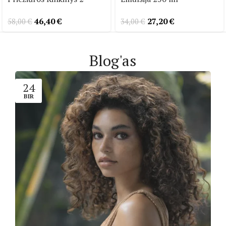
46,40
€
27,20
€
58,00
€
34,00
€
Blog'as
24
BIR