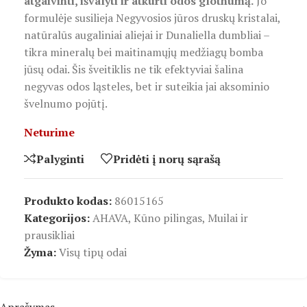
atgaivinti, išvalyti ir atkurti odos glotnumą.
Jo
formulėje susilieja Negyvosios jūros druskų kristalai,
natūralūs augaliniai aliejai ir Dunaliella dumbliai –
tikra mineralų bei maitinamųjų medžiagų bomba
jūsų odai. Šis šveitiklis ne tik efektyviai šalina
negyvas odos ląsteles, bet ir suteikia jai aksominio
švelnumo pojūtį.
Neturime
Palyginti
Pridėti į norų sąrašą
Produkto kodas:
86015165
Kategorijos:
AHAVA
,
Kūno pilingas
,
Muilai ir
prausikliai
Žyma:
Visų tipų odai