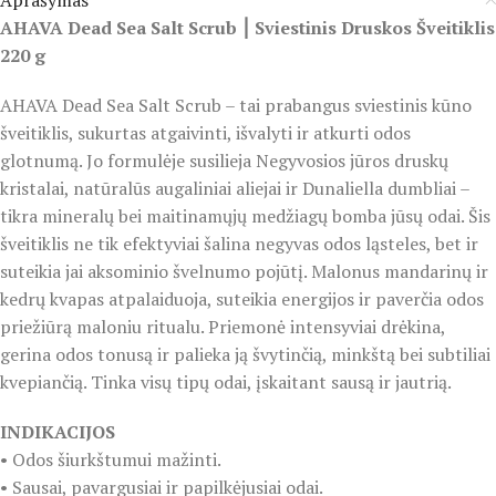
Aprašymas
AHAVA Dead Sea Salt Scrub ⎮ Sviestinis Druskos Šveitiklis
220 g
AHAVA Dead Sea Salt Scrub – tai prabangus sviestinis kūno
šveitiklis, sukurtas atgaivinti, išvalyti ir atkurti odos
glotnumą. Jo formulėje susilieja Negyvosios jūros druskų
kristalai, natūralūs augaliniai aliejai ir Dunaliella dumbliai –
tikra mineralų bei maitinamųjų medžiagų bomba jūsų odai. Šis
šveitiklis ne tik efektyviai šalina negyvas odos ląsteles, bet ir
suteikia jai aksominio švelnumo pojūtį. Malonus mandarinų ir
kedrų kvapas atpalaiduoja, suteikia energijos ir paverčia odos
priežiūrą maloniu ritualu. Priemonė intensyviai drėkina,
gerina odos tonusą ir palieka ją švytinčią, minkštą bei subtiliai
kvepiančią. Tinka visų tipų odai, įskaitant sausą ir jautrią.
INDIKACIJOS
• Odos šiurkštumui mažinti.
• Sausai, pavargusiai ir papilkėjusiai odai.