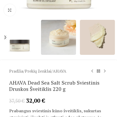
Spustelėkite, kad padidintumėte
Pradžia
/
Prekių ženklai
/
AHAVA
AHAVA Dead Sea Salt Scrub Sviestinis
Druskos Šveitiklis 220 g
32,00
€
37,50
€
Prabangus sviestinis kūno šveitiklis, sukurtas