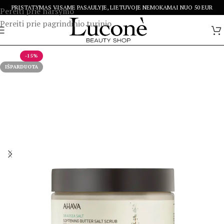
PRISTATYMAS VISAME PASAULYJE, LIETUVOJE NEMOKAMAI NUO 50 EUR
Pereiti prie naršymo
Pereiti prie pagrindinio turinio
-15%
IŠPARDUOTA