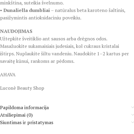
minkština, suteikia švelnumo.
•
Dunaliella dumbliai
– natūralus beta karoteno šaltinis,
pasižymintis antioksidaciniu poveikiu.
NAUDOJIMAS
Užtepkite šveitiklio ant sausos arba drėgnos odos.
Masažuokite sukamaisiais judesiais, kol cukraus kristalai
ištirps. Nuplaukite šiltu vandeniu. Naudokite 1–2 kartus per
savaitę kūnui, rankoms ar pėdoms.
AHAVA
Luconè Beauty Shop
Papildoma informacija
Atsiliepimai (0)
Siuntimas ir pristatymas