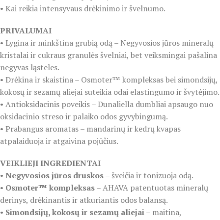
• Kai reikia intensyvaus drėkinimo ir švelnumo.
PRIVALUMAI
• Lygina ir minkština grubią odą – Negyvosios jūros mineralų
kristalai ir cukraus granulės švelniai, bet veiksmingai pašalina
negyvas ląsteles.
• Drėkina ir skaistina – Osmoter™ kompleksas bei simondsijų,
kokosų ir sezamų aliejai suteikia odai elastingumo ir švytėjimo.
• Antioksidacinis poveikis – Dunaliella dumbliai apsaugo nuo
oksidacinio streso ir palaiko odos gyvybingumą.
• Prabangus aromatas – mandarinų ir kedrų kvapas
atpalaiduoja ir atgaivina pojūčius.
VEIKLIEJI INGREDIENTAI
•
Negyvosios jūros druskos
– šveičia ir tonizuoja odą.
•
Osmoter™ kompleksas
– AHAVA patentuotas mineralų
derinys, drėkinantis ir atkuriantis odos balansą.
•
Simondsijų, kokosų ir sezamų aliejai
– maitina,