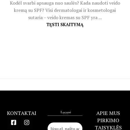
Kodėl svarbi apsauga nuo saulės? Kada naudoti veido
kremą su SPF? Visi dermatologai ir kosmetologai
sutaria – veido kremas su SPF yra ...
TĘSTI SKAITYMĄ
KONTAKTAI
APIE MUS
PIRKIMO
TAISYKLĖS