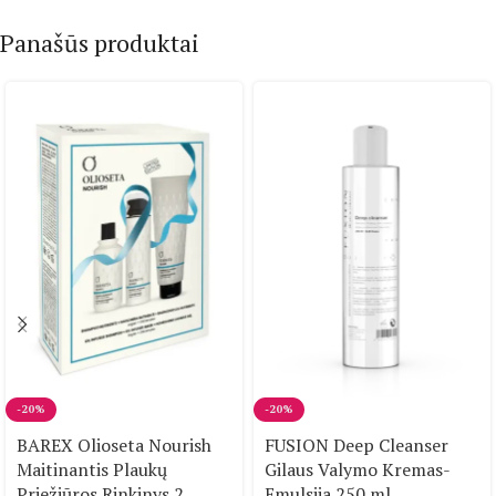
Panašūs produktai
-20%
-20%
BAREX Olioseta Nourish
FUSION Deep Cleanser
Maitinantis Plaukų
Gilaus Valymo Kremas-
Priežiūros Rinkinys 2
Emulsija 250 ml