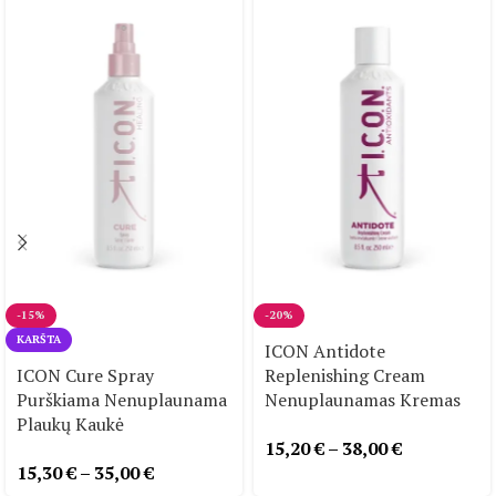
-15%
-20%
KARŠTA
ICON Antidote
ICON Cure Spray
Replenishing Cream
Purškiama Nenuplaunama
Nenuplaunamas Kremas
Plaukų Kaukė
15,20
€
–
38,00
€
15,30
€
–
35,00
€