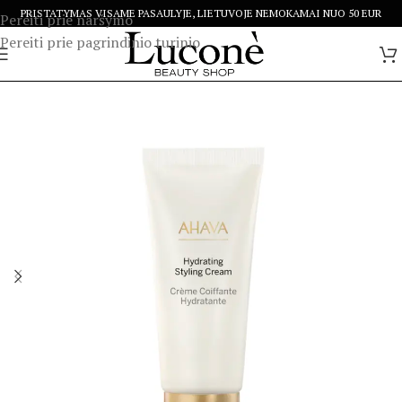
PRISTATYMAS VISAME PASAULYJE, LIETUVOJE NEMOKAMAI NUO 50 EUR
Pereiti prie naršymo
Pereiti prie pagrindinio turinio