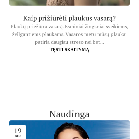
Kaip prižiūrėti plaukus vasarą?
Plaukų priežiūra vasarą. Esminiai žingsniai sveikiems,
žvilgantiems plaukams. Vasaros metu mūsų plaukai
patiria daugiau streso nei bet...
TĘSTI SKAITYMĄ
Naudinga
19
BIR