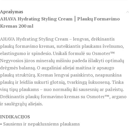
Aprašymas
AHAVA Hydrating Styling Cream ⎮ Plaukų Formavimo
Kremas 200 ml
AHAVA Hydrating Styling Cream – lengvas, drėkinantis
plaukų formavimo kremas, suteikiantis plaukams švelnumo,
elastingumo ir spindesio. Unikali formulė su Osmoter™
Negyvosios jūros mineralų mišiniu padeda išlaikyti optimalų
drėgmės balansą. O augaliniai aliejai maitina ir apsaugo
plaukų struktūrą. Kremas lengvai pasiskirsto, neapsunkina
plaukų ir leidžia sukurti glotnią, tvarkingą šukuoseną. Tinka
visų tipų plaukams – nuo normalių iki sausesnių ar pažeistų.
Drėkinantis plaukų formavimo kremas su Osmoter™, argano
ir saulėgrąžų aliejais.
INDIKACIJOS
• Sausiems ir nepaklusniems plaukams