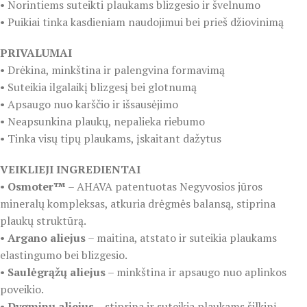
• Norintiems suteikti plaukams blizgesio ir švelnumo
• Puikiai tinka kasdieniam naudojimui bei prieš džiovinimą
PRIVALUMAI
• Drėkina, minkština ir palengvina formavimą
• Suteikia ilgalaikį blizgesį bei glotnumą
• Apsaugo nuo karščio ir išsausėjimo
• Neapsunkina plaukų, nepalieka riebumo
• Tinka visų tipų plaukams, įskaitant dažytus
VEIKLIEJI INGREDIENTAI
•
Osmoter™
– AHAVA patentuotas Negyvosios jūros
mineralų kompleksas, atkuria drėgmės balansą, stiprina
plaukų struktūrą.
•
Argano aliejus
– maitina, atstato ir suteikia plaukams
elastingumo bei blizgesio.
•
Saulėgrąžų aliejus
– minkština ir apsaugo nuo aplinkos
poveikio.
•
Dygminų aliejus
– stiprina ir suteikia plaukams šilkinį