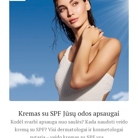
Kremas su SPF Jūsų odos apsaugai
Kodėl svarbi apsauga nuo saulės? Kada naudoti veido
kremą su SPF? Visi dermatologai ir kosmetologai
sutaria – veido kremas su SPF yra ...