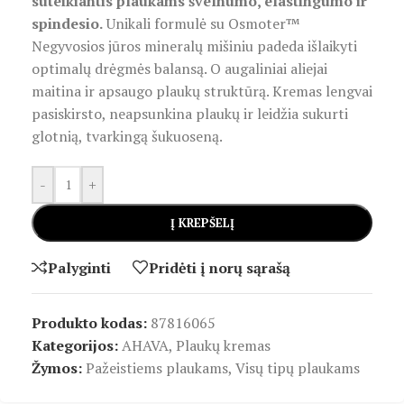
suteikiantis plaukams švelnumo, elastingumo ir
spindesio.
Unikali formulė su Osmoter™
Negyvosios jūros mineralų mišiniu padeda išlaikyti
optimalų drėgmės balansą. O augaliniai aliejai
maitina ir apsaugo plaukų struktūrą. Kremas lengvai
pasiskirsto, neapsunkina plaukų ir leidžia sukurti
glotnią, tvarkingą šukuoseną.
-
+
Į KREPŠELĮ
Palyginti
Pridėti į norų sąrašą
Produkto kodas:
87816065
Kategorijos:
AHAVA
,
Plaukų kremas
Žymos:
Pažeistiems plaukams
,
Visų tipų plaukams