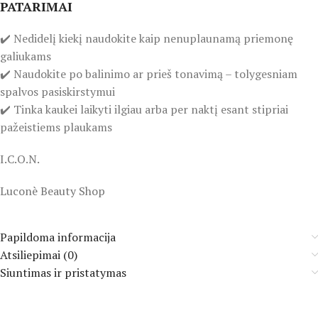
PATARIMAI
✔️ Nedidelį kiekį naudokite kaip nenuplaunamą priemonę
galiukams
✔️ Naudokite po balinimo ar prieš tonavimą – tolygesniam
spalvos pasiskirstymui
✔️ Tinka kaukei laikyti ilgiau arba per naktį esant stipriai
pažeistiems plaukams
I.C.O.N.
Luconè Beauty Shop
Papildoma informacija
Atsiliepimai (0)
Siuntimas ir pristatymas