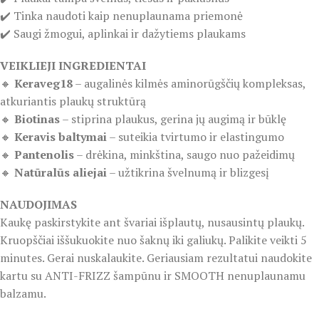
✔️ Tinka naudoti kaip nenuplaunama priemonė
✔️ Saugi žmogui, aplinkai ir dažytiems plaukams
VEIKLIEJI INGREDIENTAI
🔸
Keraveg18
– augalinės kilmės aminorūgščių kompleksas,
atkuriantis plaukų struktūrą
🔸
Biotinas
– stiprina plaukus, gerina jų augimą ir būklę
🔸
Keravis baltymai
– suteikia tvirtumo ir elastingumo
🔸
Pantenolis
– drėkina, minkština, saugo nuo pažeidimų
🔸
Natūralūs aliejai
– užtikrina švelnumą ir blizgesį
NAUDOJIMAS
Kaukę paskirstykite ant švariai išplautų, nusausintų plaukų.
Kruopščiai iššukuokite nuo šaknų iki galiukų. Palikite veikti 5
minutes. Gerai nuskalaukite. Geriausiam rezultatui naudokite
kartu su ANTI-FRIZZ šampūnu ir SMOOTH nenuplaunamu
balzamu.