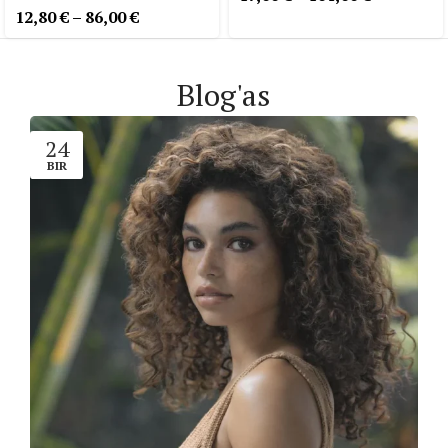
12,80
€
–
86,00
€
Blog'as
24
BIR