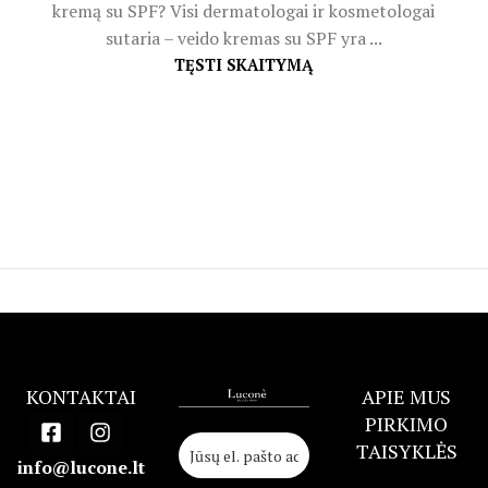
kremą su SPF? Visi dermatologai ir kosmetologai
sutaria – veido kremas su SPF yra ...
TĘSTI SKAITYMĄ
KONTAKTAI
APIE MUS
PIRKIMO
TAISYKLĖS
info@lucone.lt