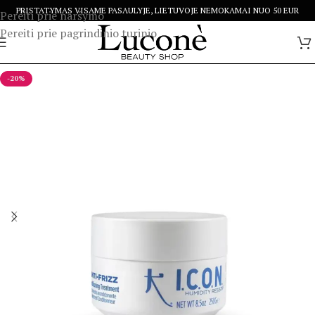
PRISTATYMAS VISAME PASAULYJE, LIETUVOJE NEMOKAMAI NUO 50 EUR
Pereiti prie naršymo
Pereiti prie pagrindinio turinio
-20%