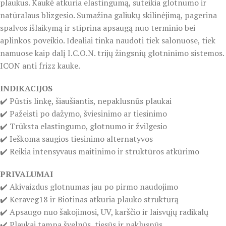
plaukus. Kaukė atkuria elastingumą, suteikia glotnumo ir
natūralaus blizgesio. Sumažina galiukų skilinėjimą, pagerina
spalvos išlaikymą ir stiprina apsaugą nuo terminio bei
aplinkos poveikio. Idealiai tinka naudoti tiek salonuose, tiek
namuose kaip dalį I.C.O.N. trijų žingsnių glotninimo sistemos.
ICON anti frizz kauke.
INDIKACIJOS
✔️ Pūstis linkę, šiaušiantis, nepaklusnūs plaukai
✔️ Pažeisti po dažymo, šviesinimo ar tiesinimo
✔️ Trūksta elastingumo, glotnumo ir žvilgesio
✔️ Ieškoma saugios tiesinimo alternatyvos
✔️ Reikia intensyvaus maitinimo ir struktūros atkūrimo
PRIVALUMAI
✔️ Akivaizdus glotnumas jau po pirmo naudojimo
✔️ Keraveg18 ir Biotinas atkuria plauko struktūrą
✔️ Apsaugo nuo šakojimosi, UV, karščio ir laisvųjų radikalų
✔️ Plaukai tampa švelnūs, tiesūs ir paklusnūs