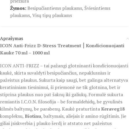
priežiūra
Žymos:
Besipučiantiems plaukams
,
Šviesintiems
plaukams
,
Visų tipų plaukams
Aprašymas
ICON Anti-Frizz D-Stress Treatment ⎮ Kondicionuojanti
Kauke 70 ml – 1000 ml
ICON ANTI-FRIZZ – tai pažangi glotninanti kondicionuojanti
kaukė, skirta suvaldyti besipučiančius, nepaklusnius ir
pažeistus plaukus. Sukurta kaip saugi, bet galinga alternatyva
keratininiam tiesinimui, ši priemonė ne tik glotnina, bet ir
stiprina plaukus nuo pat šaknų iki galiukų. Formulė sukurta
remiantis I.C.O.N. filosofija – be formaldehidų, be gyvulinės
kilmės baltymų, be parabenų. Kaukė praturtinta
Keraveg18
kompleksu,
Biotinu
, baltymais, aliejais ir amino rūgštimis. Jie
giliai įsiskverbia į plauko šerdį ir atstato net pažeistus