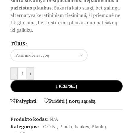
skirta suvaldyti besipučiančius, nepaklusnius ir
pažeistus plaukus.
Sukurta kaip saugi, bet galinga
alternatyva keratininiam tiesinimui, ši priemonė ne
tik glotnina, bet ir stiprina plaukus nuo pat šaknų
iki galiukų.
TŪRIS
-
+
Į KREPŠELĮ
Palyginti
Pridėti į norų sąrašą
Produkto kodas:
N/A
Kategorijos:
I.C.O.N.
,
Plaukų kaukės
,
Plaukų