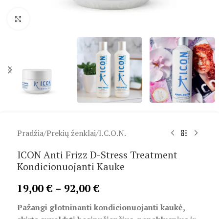
Spustelėkite, kad padidintumėte
Pradžia
/
Prekių ženklai
/
I.C.O.N.
ICON Anti Frizz D-Stress Treatment
Kondicionuojanti Kauke
19,00
€
–
92,00
€
Pažangi glotninanti kondicionuojanti kaukė,