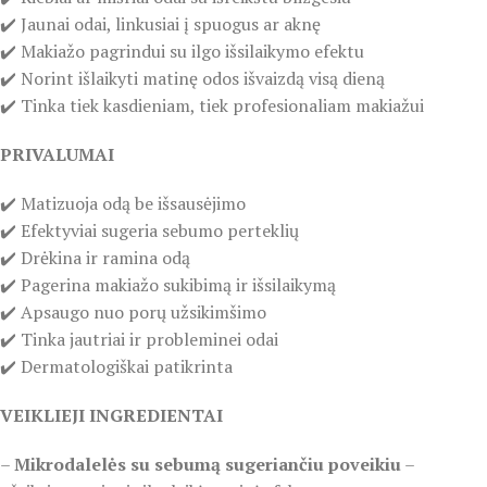
✔️ Jaunai odai, linkusiai į spuogus ar aknę
✔️ Makiažo pagrindui su ilgo išsilaikymo efektu
✔️ Norint išlaikyti matinę odos išvaizdą visą dieną
✔️ Tinka tiek kasdieniam, tiek profesionaliam makiažui
PRIVALUMAI
✔️ Matizuoja odą be išsausėjimo
✔️ Efektyviai sugeria sebumo perteklių
✔️ Drėkina ir ramina odą
✔️ Pagerina makiažo sukibimą ir išsilaikymą
✔️ Apsaugo nuo porų užsikimšimo
✔️ Tinka jautriai ir probleminei odai
✔️ Dermatologiškai patikrinta
VEIKLIEJI INGREDIENTAI
–
Mikrodalelės su sebumą sugeriančiu poveikiu
–