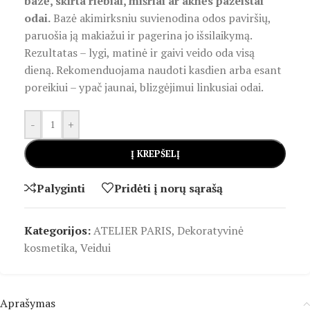
bazė, skirta riebiai, mišriai ar aknės pažeistai
odai.
Bazė akimirksniu suvienodina odos paviršių,
paruošia ją makiažui ir pagerina jo išsilaikymą.
Rezultatas – lygi, matinė ir gaivi veido oda visą
dieną. Rekomenduojama naudoti kasdien arba esant
poreikiui – ypač jaunai, blizgėjimui linkusiai odai.
-
+
Į KREPŠELĮ
Palyginti
Pridėti į norų sąrašą
Kategorijos:
ATELIER PARIS
,
Dekoratyvinė
kosmetika
,
Veidui
Aprašymas