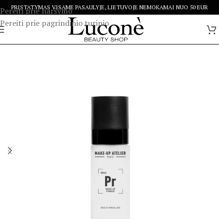
PRISTATYMAS VISAME PASAULYJE, LIETUVOJE NEMOKAMAI NUO 50 EUR
Pereiti prie naršymo
Pereiti prie pagrindinio turinio