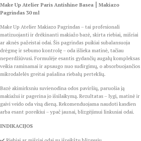
Make Up Atelier Paris Antishine Basea ⎮ Makiazo
Pagrindas 30 ml
Make Up Atelier Makiazo Pagrindas – tai profesionali
matizuojanti ir drėkinanti makiažo bazė, skirta riebiai, mišriai
ar aknės pažeistai odai. Šis pagrindas puikiai subalansuoja
drėgmę ir sebumo kontrolę – oda išlieka matinė, tačiau
neperdžiūvusi. Formulėje esantis gydančių augalų kompleksas
veikia raminamai ir apsaugo nuo sudirgimų, o absorbuojančios
mikrodalelės greitai pašalina riebalų perteklių.
Bazė akimirksniu suvienodina odos paviršių, paruošia ją
makiažui ir pagerina jo išsilaikymą. Rezultatas – lygi, matinė ir
gaivi veido oda visą dieną. Rekomenduojama naudoti kasdien
arba esant poreikiui – ypač jaunai, blizgėjimui linkusiai odai.
INDIKACIJOS
✔️ Riebiai ar mišriai odai su išreikštu blizgesiu