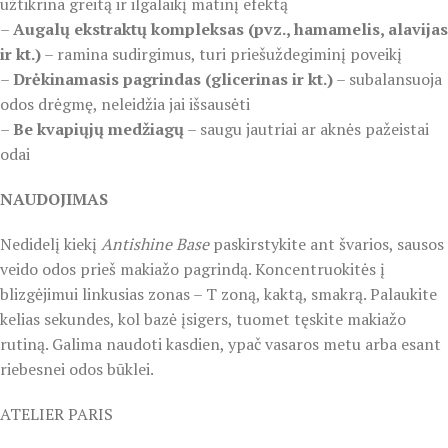
užtikrina greitą ir ilgalaikį matinį efektą
–
Augalų ekstraktų kompleksas (pvz., hamamelis, alavijas
ir kt.)
– ramina sudirgimus, turi priešuždegiminį poveikį
–
Drėkinamasis pagrindas (glicerinas ir kt.)
– subalansuoja
odos drėgmę, neleidžia jai išsausėti
–
Be kvapiųjų medžiagų
– saugu jautriai ar aknės pažeistai
odai
NAUDOJIMAS
Nedidelį kiekį
Antishine Base
paskirstykite ant švarios, sausos
veido odos prieš makiažo pagrindą. Koncentruokitės į
blizgėjimui linkusias zonas – T zoną, kaktą, smakrą. Palaukite
kelias sekundes, kol bazė įsigers, tuomet tęskite makiažo
rutiną. Galima naudoti kasdien, ypač vasaros metu arba esant
riebesnei odos būklei.
ATELIER PARIS