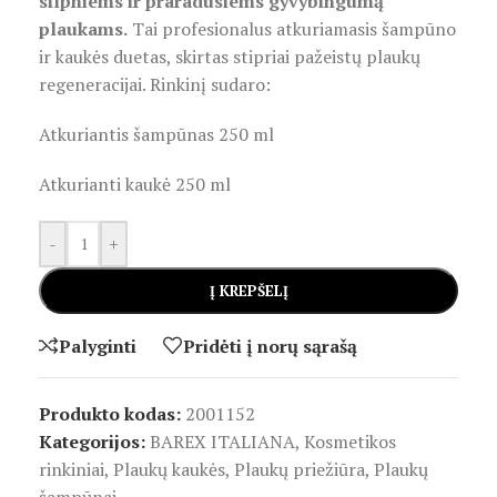
silpniems ir praradusiems gyvybingumą
plaukams.
Tai profesionalus atkuriamasis šampūno
ir kaukės duetas, skirtas stipriai pažeistų plaukų
regeneracijai. Rinkinį sudaro:
Atkuriantis šampūnas 250 ml
Atkurianti kaukė 250 ml
-
+
Į KREPŠELĮ
Palyginti
Pridėti į norų sąrašą
Produkto kodas:
2001152
Kategorijos:
BAREX ITALIANA
,
Kosmetikos
rinkiniai
,
Plaukų kaukės
,
Plaukų priežiūra
,
Plaukų