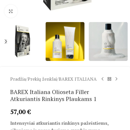
Spustelėkite, kad padidintumėte
Pradžia
/
Prekių ženklai
/
BAREX ITALIANA
BAREX Italiana Olioseta Filler
Atkuriantis Rinkinys Plaukams 1
57,00
€
Intensyviai atkuriantis rinkinys pažeistiems,