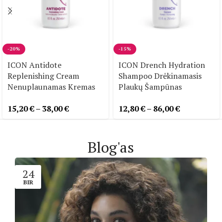
-20%
-15%
ICON Antidote
ICON Drench Hydration
Replenishing Cream
Shampoo Drėkinamasis
Nenuplaunamas Kremas
Plaukų Šampūnas
15,20
€
–
38,00
€
12,80
€
–
86,00
€
Blog'as
24
BIR