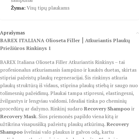
šampūnai
Žyma:
Visų tipų plaukams
Aprašymas
BAREX ITALIANA Olioseta Filler ⎮ Atkuriantis Plaukų
Priežiūros Rinkinys 1
BAREX Italiana Olioseta Filler Atkuriantis Rinkinys – tai
profesionalus atkuriamasis šampūno ir kaukės duetas, skirtas
stipriai pažeistų plaukų regeneracijai. Šis rinkinys atkuria
plaukų struktūrą iš vidaus, stiprina plaukų stiebą ir saugo nuo
tolimesnių pažeidimų. Plaukai tampa stipresni, elastingesni,
žvilgantys ir lengviau valdomi. Idealiai tinka po cheminių
procedūrų ar dažymo. Rinkinį sudaro
Recovery Shampoo
ir
Recovery Mask
. Šios priemonės papildo viena kitą ir
užtikrina visapusišką pažeistų plaukų atkūrimą.
Recovery
Shampoo
švelniai valo plaukus ir galvos odą, kartu