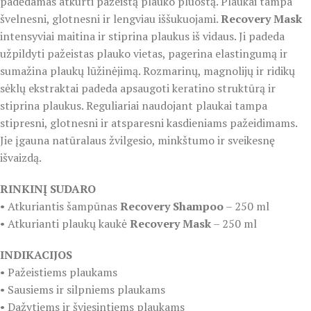
padėdamas atkurti pažeistą plauko pluoštą. Plaukai tampa
švelnesni, glotnesni ir lengviau iššukuojami.
Recovery Mask
intensyviai maitina ir stiprina plaukus iš vidaus. Ji padeda
užpildyti pažeistas plauko vietas, pagerina elastingumą ir
sumažina plaukų lūžinėjimą. Rozmarinų, magnolijų ir ridikų
sėklų ekstraktai padeda apsaugoti keratino struktūrą ir
stiprina plaukus. Reguliariai naudojant plaukai tampa
stipresni, glotnesni ir atsparesni kasdieniams pažeidimams.
Jie įgauna natūralaus žvilgesio, minkštumo ir sveikesnę
išvaizdą.
RINKINĮ SUDARO
• Atkuriantis šampūnas
Recovery Shampoo
– 250 ml
• Atkurianti plaukų kaukė
Recovery Mask
– 250 ml
INDIKACIJOS
• Pažeistiems plaukams
• Sausiems ir silpniems plaukams
• Dažytiems ir šviesintiems plaukams