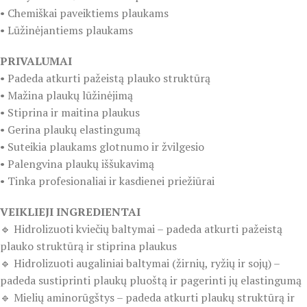
• Chemiškai paveiktiems plaukams
• Lūžinėjantiems plaukams
PRIVALUMAI
• Padeda atkurti pažeistą plauko struktūrą
• Mažina plaukų lūžinėjimą
• Stiprina ir maitina plaukus
• Gerina plaukų elastingumą
• Suteikia plaukams glotnumo ir žvilgesio
• Palengvina plaukų iššukavimą
• Tinka profesionaliai ir kasdienei priežiūrai
VEIKLIEJI INGREDIENTAI
🔹 Hidrolizuoti kviečių baltymai – padeda atkurti pažeistą
plauko struktūrą ir stiprina plaukus
🔹 Hidrolizuoti augaliniai baltymai (žirnių, ryžių ir sojų) –
padeda sustiprinti plaukų pluoštą ir pagerinti jų elastingumą
🔹 Mielių aminorūgštys – padeda atkurti plaukų struktūrą ir