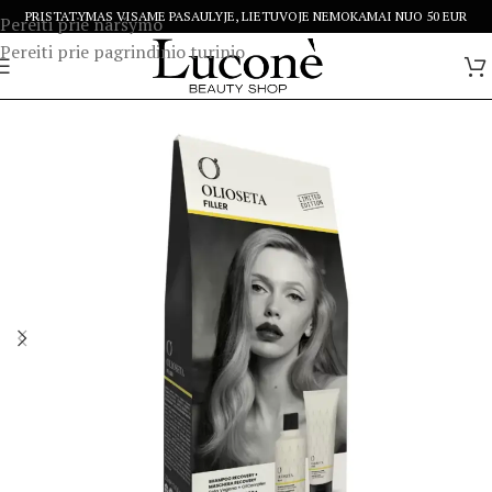
PRISTATYMAS VISAME PASAULYJE, LIETUVOJE NEMOKAMAI NUO 50 EUR
Pereiti prie naršymo
Pereiti prie pagrindinio turinio