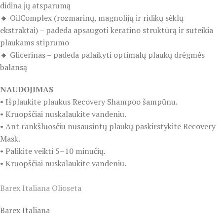
didina jų atsparumą
🔹 OilComplex (rozmarinų, magnolijų ir ridikų sėklų
ekstraktai) – padeda apsaugoti keratino struktūrą ir suteikia
plaukams stiprumo
🔹 Glicerinas – padeda palaikyti optimalų plaukų drėgmės
balansą
NAUDOJIMAS
• Išplaukite plaukus Recovery Shampoo šampūnu.
• Kruopščiai nuskalaukite vandeniu.
• Ant rankšluosčiu nusausintų plaukų paskirstykite Recovery
Mask.
• Palikite veikti 5–10 minučių.
• Kruopščiai nuskalaukite vandeniu.
Barex Italiana Olioseta
Barex Italiana