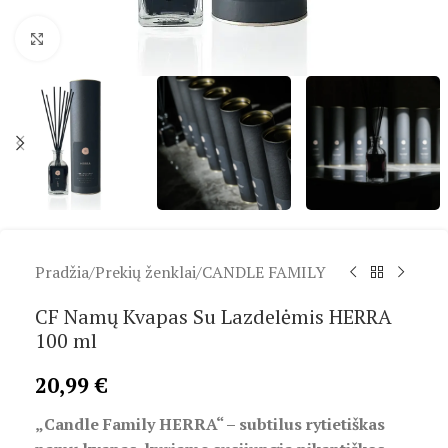
Spustelėkite, kad padidintumėte
Pradžia
/
Prekių ženklai
/
CANDLE FAMILY
CF Namų Kvapas Su Lazdelėmis HERRA
100 ml
20,99
€
„Candle Family HERRA“ – subtilus rytietiškas