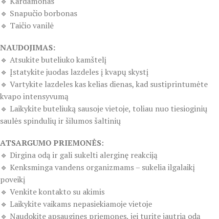
🔹 Kardamonas
🔹 Snapučio borbonas
🔹 Taičio vanilė
NAUDOJIMAS:
🔹 Atsukite buteliuko kamštelį
🔹 Įstatykite juodas lazdeles į kvapų skystį
🔹 Vartykite lazdeles kas kelias dienas, kad sustiprintumėte
kvapo intensyvumą
🔹 Laikykite buteliuką sausoje vietoje, toliau nuo tiesioginių
saulės spindulių ir šilumos šaltinių
ATSARGUMO PRIEMONĖS:
🔹 Dirgina odą ir gali sukelti alerginę reakciją
🔹 Kenksminga vandens organizmams – sukelia ilgalaikį
poveikį
🔹 Venkite kontakto su akimis
🔹 Laikykite vaikams nepasiekiamoje vietoje
🔹 Naudokite apsaugines priemones, jei turite jautrią odą