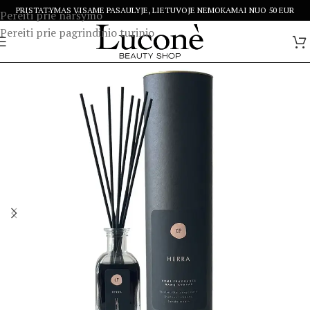
PRISTATYMAS VISAME PASAULYJE, LIETUVOJE NEMOKAMAI NUO 50 EUR
Pereiti prie naršymo
Pereiti prie pagrindinio turinio