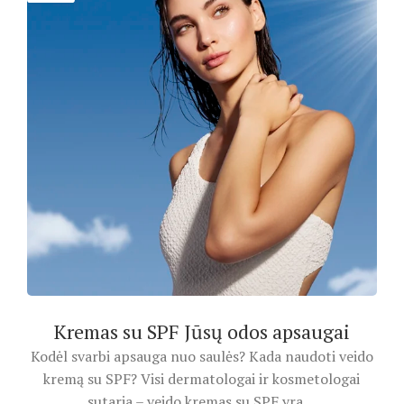
Kremas su SPF Jūsų odos apsaugai
Kodėl svarbi apsauga nuo saulės? Kada naudoti veido
kremą su SPF? Visi dermatologai ir kosmetologai
sutaria – veido kremas su SPF yra ...