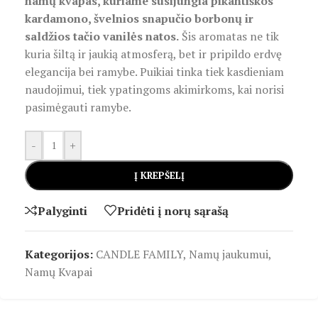
namų kvapas, kuriame susijungia pikantiškos
kardamono, švelnios snapučio borbonų ir
saldžios tačio vanilės natos.
Šis aromatas ne tik
kuria šiltą ir jaukią atmosferą, bet ir pripildo erdvę
elegancija bei ramybe. Puikiai tinka tiek kasdieniam
naudojimui, tiek ypatingoms akimirkoms, kai norisi
pasimėgauti ramybe.
-
+
Į KREPŠELĮ
Palyginti
Pridėti į norų sąrašą
Kategorijos:
CANDLE FAMILY
,
Namų jaukumui
,
Namų Kvapai