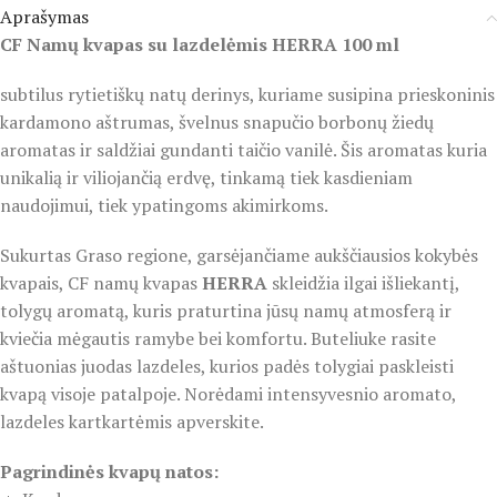
Aprašymas
CF Namų kvapas su lazdelėmis HERRA 100 ml
subtilus rytietiškų natų derinys, kuriame susipina prieskoninis
kardamono aštrumas, švelnus snapučio borbonų žiedų
aromatas ir saldžiai gundanti taičio vanilė. Šis aromatas kuria
unikalią ir viliojančią erdvę, tinkamą tiek kasdieniam
naudojimui, tiek ypatingoms akimirkoms.
Sukurtas Graso regione, garsėjančiame aukščiausios kokybės
kvapais, CF namų kvapas
HERRA
skleidžia ilgai išliekantį,
tolygų aromatą, kuris praturtina jūsų namų atmosferą ir
kviečia mėgautis ramybe bei komfortu. Buteliuke rasite
aštuonias juodas lazdeles, kurios padės tolygiai paskleisti
kvapą visoje patalpoje. Norėdami intensyvesnio aromato,
lazdeles kartkartėmis apverskite.
Pagrindinės kvapų natos: