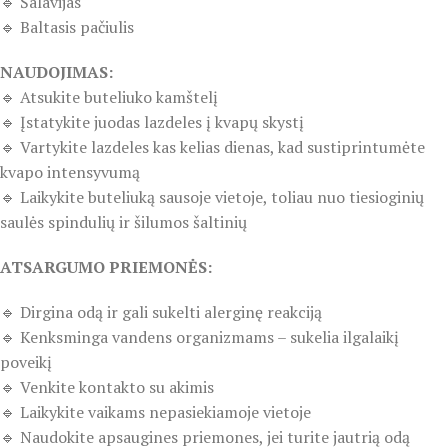
🔹 Šalavijas
🔹 Baltasis pačiulis
NAUDOJIMAS:
🔹 Atsukite buteliuko kamštelį
🔹 Įstatykite juodas lazdeles į kvapų skystį
🔹 Vartykite lazdeles kas kelias dienas, kad sustiprintumėte
kvapo intensyvumą
🔹 Laikykite buteliuką sausoje vietoje, toliau nuo tiesioginių
saulės spindulių ir šilumos šaltinių
ATSARGUMO PRIEMONĖS:
🔹 Dirgina odą ir gali sukelti alerginę reakciją
🔹 Kenksminga vandens organizmams – sukelia ilgalaikį
poveikį
🔹 Venkite kontakto su akimis
🔹 Laikykite vaikams nepasiekiamoje vietoje
🔹 Naudokite apsaugines priemones, jei turite jautrią odą