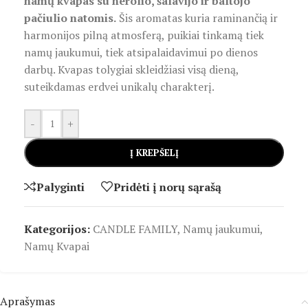
namų kvapas su nerolio, šalavijo ir baltojo
pačiulio natomis.
Šis aromatas kuria raminančią ir
harmonijos pilną atmosferą, puikiai tinkamą tiek
namų jaukumui, tiek atsipalaidavimui po dienos
darbų. Kvapas tolygiai skleidžiasi visą dieną,
suteikdamas erdvei unikalų charakterį.
-
+
Į KREPŠELĮ
Palyginti
Pridėti į norų sąrašą
Kategorijos:
CANDLE FAMILY
,
Namų jaukumui
,
Namų Kvapai
Aprašymas