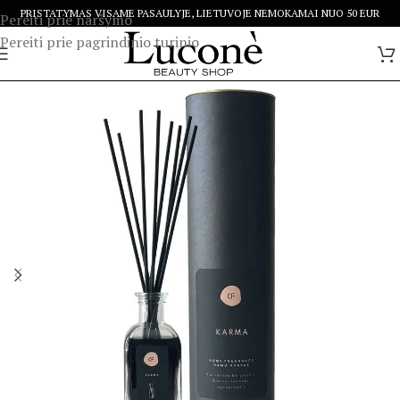
PRISTATYMAS VISAME PASAULYJE, LIETUVOJE NEMOKAMAI NUO 50 EUR
Pereiti prie naršymo
Pereiti prie pagrindinio turinio