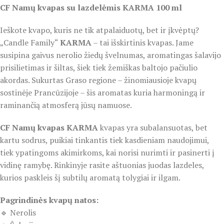
CF Namų kvapas su lazdelėmis KARMA 100 ml
Ieškote kvapo, kuris ne tik atpalaiduotų, bet ir įkvėptų?
„Candle Family“
KARMA
– tai išskirtinis kvapas. Jame
susipina gaivus nerolio žiedų švelnumas, aromatingas šalavijo
prisilietimas ir šiltas, šiek tiek žemiškas baltojo pačiulio
akordas. Sukurtas Graso regione – žinomiausioje kvapų
sostinėje Prancūzijoje – šis aromatas kuria harmoningą ir
raminančią atmosferą jūsų namuose.
CF Namų kvapas KARMA
kvapas yra subalansuotas, bet
kartu sodrus, puikiai tinkantis tiek kasdieniam naudojimui,
tiek ypatingoms akimirkoms, kai norisi nurimti ir pasinerti į
vidinę ramybę. Rinkinyje rasite aštuonias juodas lazdeles,
kurios paskleis šį subtilų aromatą tolygiai ir ilgam.
Pagrindinės kvapų natos:
🔹 Nerolis