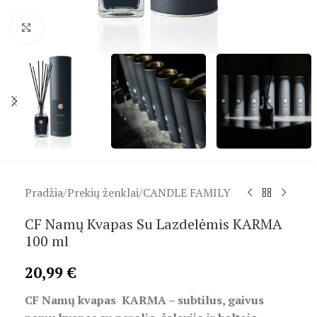
Spustelėkite, kad padidintumėte
Pradžia
/
Prekių ženklai
/
CANDLE FAMILY
CF Namų Kvapas Su Lazdelėmis KARMA
100 ml
20,99
€
CF Namų kvapas KARMA – subtilus, gaivus