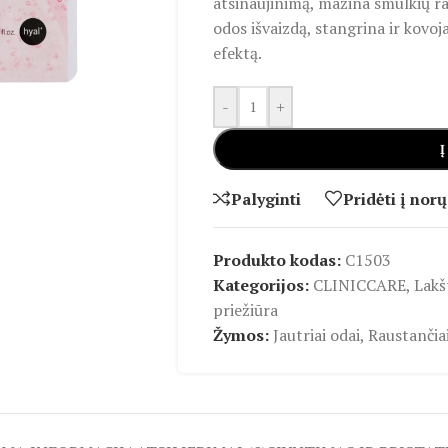
atsinaujinimą, mažina smulkių ra
odos išvaizdą, stangrina ir kovoj
efektą.
-
+
Į
Palyginti
Pridėti į norų
Produkto kodas:
C1503
Kategorijos:
CLINICCARE
,
Lakš
priežiūra
Žymos:
Jautriai odai
,
Raustančiai