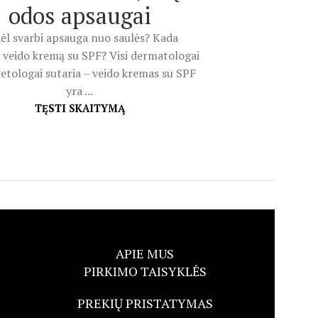
odos apsaugai
ėl svarbi apsauga nuo saulės? Kada
 veido kremą su SPF? Visi dermatologai
etologai sutaria – veido kremas su SPF
yra ...
TĘSTI SKAITYMĄ
APIE MUS
PIRKIMO TAISYKLĖS
PREKIŲ PRISTATYMAS