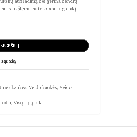
ukšlių atsiradimą bei gerina bendrą
a su raukšlėmis suteikdama ilgalaikį
 KREPŠELĮ
 sąrašą
tinės kaukės
,
Veido kaukės
,
Veido
 odai
,
Visų tipų odai