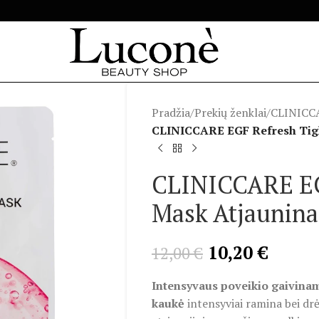
Pradžia
/
Prekių ženklai
/
CLINICC
CLINICCARE EGF Refresh Tigh
CLINICCARE EG
Mask Atjaunina
10,20
€
12,00
€
Intensyvaus poveikio gaivinam
kaukė
intensyviai ramina bei drė