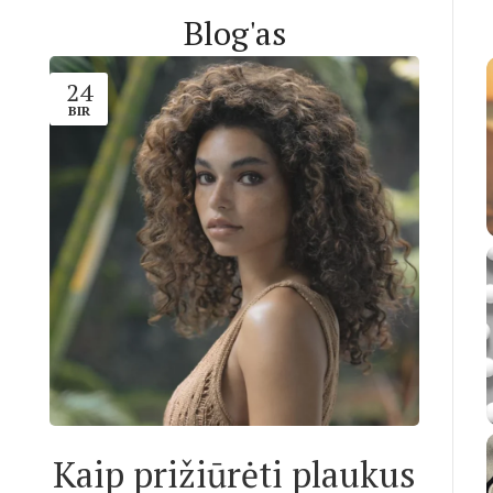
Blog'as
24
BIR
Kaip prižiūrėti plaukus