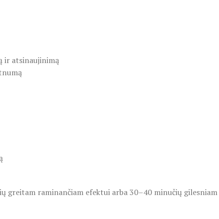
 ir atsinaujinimą
lotnumą
ą
čių greitam raminančiam efektui arba 30–40 minučių gilesniam 