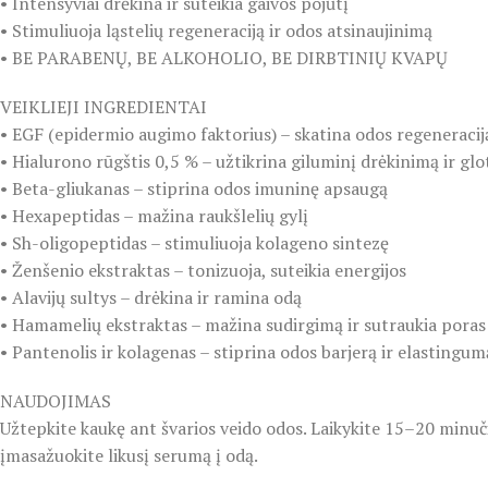
• Intensyviai drėkina ir suteikia gaivos pojūtį
• Stimuliuoja ląstelių regeneraciją ir odos atsinaujinimą
• BE PARABENŲ, BE ALKOHOLIO, BE DIRBTINIŲ KVAPŲ
VEIKLIEJI INGREDIENTAI
• EGF (epidermio augimo faktorius) – skatina odos regeneraciją
• Hialurono rūgštis 0,5 % – užtikrina giluminį drėkinimą ir g
• Beta-gliukanas – stiprina odos imuninę apsaugą
• Hexapeptidas – mažina raukšlelių gylį
• Sh-oligopeptidas – stimuliuoja kolageno sintezę
• Ženšenio ekstraktas – tonizuoja, suteikia energijos
• Alavijų sultys – drėkina ir ramina odą
• Hamamelių ekstraktas – mažina sudirgimą ir sutraukia poras
• Pantenolis ir kolagenas – stiprina odos barjerą ir elastingum
NAUDOJIMAS
Užtepkite kaukę ant švarios veido odos. Laikykite 15–20 minu
įmasažuokite likusį serumą į odą.