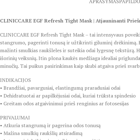
APRAŠYMAS
PAPILD
CLINICCARE EGF Refresh Tight Mask | Atjauninanti Prieš
CLINICCARE EGF Refresh Tight Mask – tai intensyvaus poveikio l
stangrumo, pagerinti tonusą ir užtikrinti giluminį drėkinimą.
mažinti smulkias raukšleles ir suteikia odai lygesnę tekstūrą. 
išorinių veiksnių. Itin plona kaukės medžiaga idealiai priglund
minučių. Tai puikus pasirinkimas kaip skubi atgaiva prieš svarb
INDIKACIJOS
• Brandžiai, pavargusiai, elastingumą praradusiai odai
• Dehidratuotai ar papilkėjusiai odai, kuriai trūksta spindesio
• Greitam odos atgaivinimui prieš renginius ar fotosesijas
PRIVALUMAI
• Atkuria stangrumą ir pagerina odos tonusą
• Mažina smulkių raukšlių atsiradimą