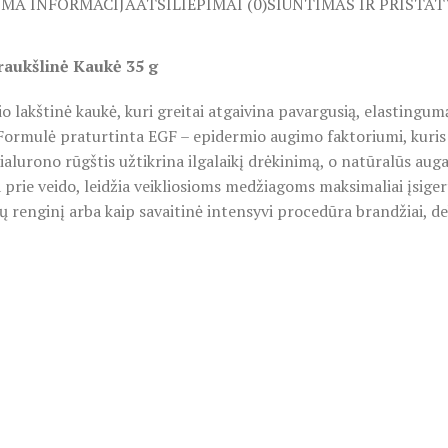
OMA INFORMACIJA
ATSILIEPIMAI (0)
SIUNTIMAS IR PRISTA
raukšlinė Kaukė 35 g
akštinė kaukė, kuri greitai atgaivina pavargusią, elastingumą p
 Formulė praturtinta EGF – epidermio augimo faktoriumi, kuris 
Hialurono rūgštis užtikrina ilgalaikį drėkinimą, o natūralūs aug
a prie veido, leidžia veikliosioms medžiagoms maksimaliai įsiger
ų renginį arba kaip savaitinė intensyvi procedūra brandžiai, de