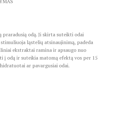
TYMAS
raradusią odą. Ji skirta suteikti odai
stimuliuoja ląstelių atsinaujinimą, padeda
aliniai ekstraktai ramina ir apsaugo nuo
ti į odą ir suteikia matomą efektą vos per 15
hidratuotai ar pavargusiai odai.