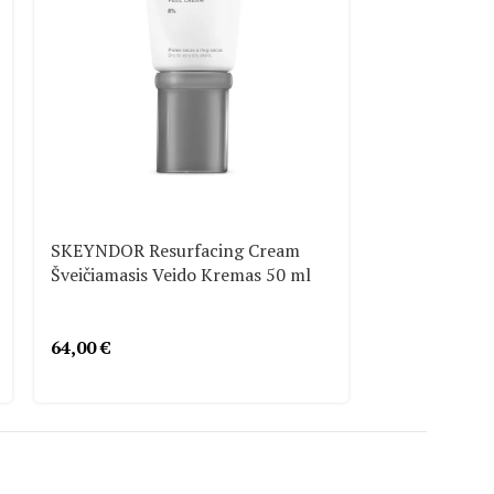
SKEYNDOR Resurfacing Cream
SKEYNDOR Re
Šveičiamasis Veido Kremas 50 ml
Atkuriantis Š
64,00
€
33,00
€