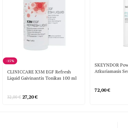
-15%
SKEYNDOR Powe
Atkuriamasis S
CLINICCARE X3M EGF Refresh
Liquid Gaivinantis Tonikas 100 ml
72,00
€
27,20
€
32,00
€