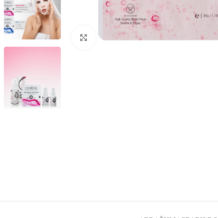
Spustelėkite, kad padidintumėte