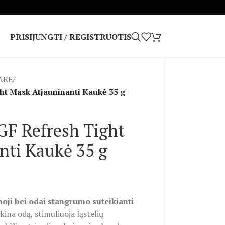
PRISIJUNGTI / REGISTRUOTIS
ARE
/
t Mask Atjauninanti Kaukė 35 g
F Refresh Tight
nti Kaukė 35 g
oji bei odai stangrumo suteikianti
kina odą, stimuliuoja ląstelių