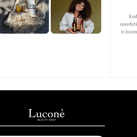
Kod
naudoti
ir kosm