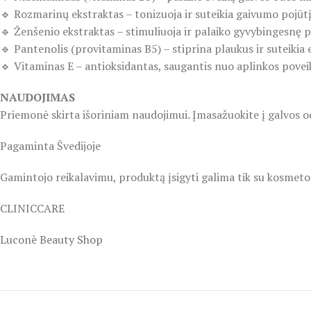
🔹 Rozmarinų ekstraktas – tonizuoja ir suteikia gaivumo pojūt
🔹 Ženšenio ekstraktas – stimuliuoja ir palaiko gyvybingesnę 
🔹 Pantenolis (provitaminas B5) – stiprina plaukus ir suteikia
🔹 Vitaminas E – antioksidantas, saugantis nuo aplinkos povei
NAUDOJIMAS
Priemonė skirta išoriniam naudojimui. Įmasažuokite į galvos o
Pagaminta Švedijoje
Gamintojo reikalavimu, produktą įsigyti galima tik su kosmeto
CLINICCARE
Luconè Beauty Shop