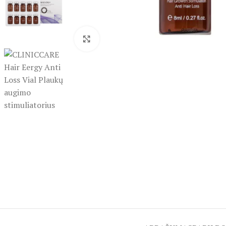
Spustelėkite, kad padidintumėte