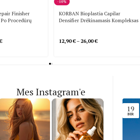
-10%
air Finisher
KORBAN Bioplastia Capilar
 Po Procedūrų
Densifier Drėkinamasis Kompleksas
€
12,90
€
–
26,00
€
Mes Instagram'e
19
BIR