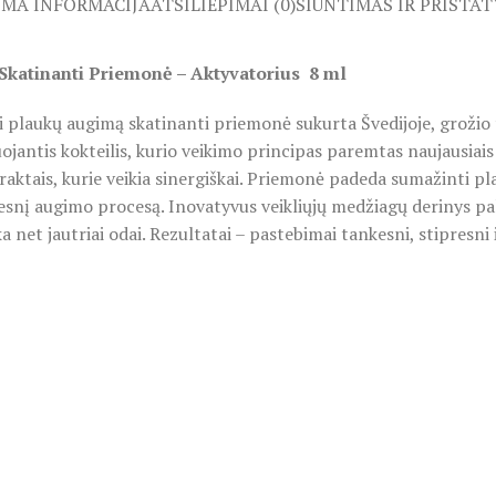
OMA INFORMACIJA
ATSILIEPIMAI (0)
SIUNTIMAS IR PRISTA
Skatinanti Priemonė – Aktyvatorius 8 ml
 plaukų augimą skatinanti priemonė sukurta Švedijoje, grožio
uojantis kokteilis, kurio veikimo principas paremtas naujausiai
traktais, kurie veikia sinergiškai. Priemonė padeda sumažinti pl
vesnį augimo procesą. Inovatyvus veikliųjų medžiagų derinys pa
a net jautriai odai. Rezultatai – pastebimai tankesni, stipresni