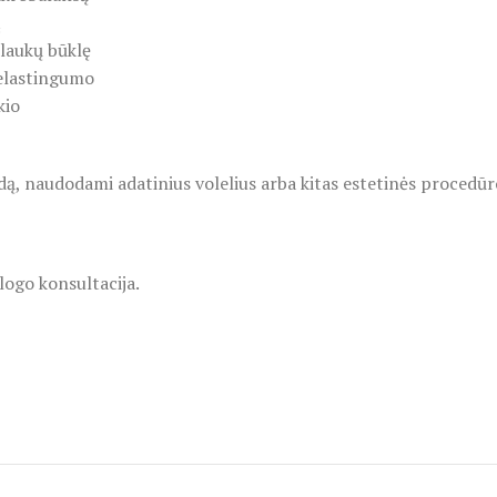
į
plaukų būklę
 elastingumo
kio
dą, naudodami adatinius volelius arba kitas estetinės procedū
logo konsultacija.