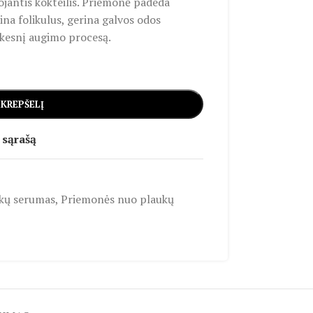
ojantis kokteilis. Priemonė padeda
ina folikulus, gerina galvos odos
eikesnį augimo procesą.
 KREPŠELĮ
 sąrašą
kų serumas
,
Priemonės nuo plaukų