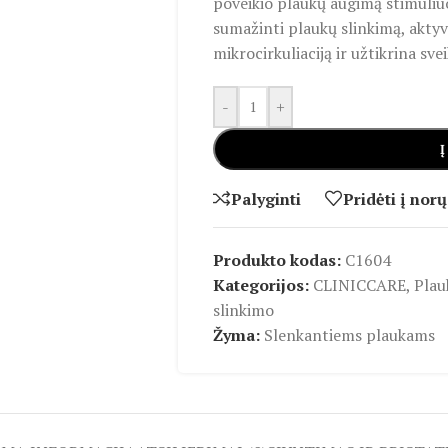
poveikio plaukų augimą stimuliu
sumažinti plaukų slinkimą, aktyv
mikrocirkuliaciją ir užtikrina sv
-
+
Į
Palyginti
Pridėti į norų
Produkto kodas:
C1604
Kategorijos:
CLINICCARE
,
Plau
slinkimo
Žyma:
Slenkantiems plaukams