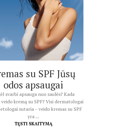
remas su SPF Jūsų
odos apsaugai
ėl svarbi apsauga nuo saulės? Kada
 veido kremą su SPF? Visi dermatologai
etologai sutaria – veido kremas su SPF
yra ...
TĘSTI SKAITYMĄ