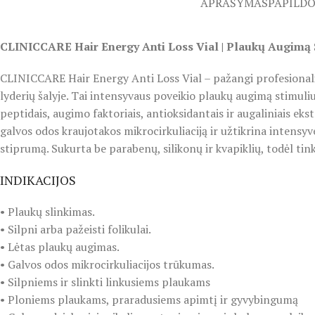
APRAŠYMAS
PAPILD
CLINICCARE Hair Energy Anti Loss Vial | Plaukų Augimą 
CLINICCARE Hair Energy Anti Loss Vial – pažangi profesionali
lyderių šalyje. Tai intensyvaus poveikio plaukų augimą stimuli
peptidais, augimo faktoriais, antioksidantais ir augaliniais eks
galvos odos kraujotakos mikrocirkuliaciją ir užtikrina intensy
stiprumą. Sukurta be parabenų, silikonų ir kvapiklių, todėl tink
INDIKACIJOS
• Plaukų slinkimas.
• Silpni arba pažeisti folikulai.
• Lėtas plaukų augimas.
• Galvos odos mikrocirkuliacijos trūkumas.
• Silpniems ir slinkti linkusiems plaukams
• Ploniems plaukams, praradusiems apimtį ir gyvybingumą