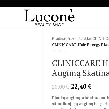
Pradžia
/
Prekių ženklai
/
CLINICC
CLINICCARE Hair Energy Plau
CLINICCARE Ha
Augimą Skatina
22,40
€
28,00
€
Plaukų augimą stimuliuojantis
stimuliuoja jų augimą
bei geri