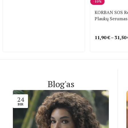
-10%
KORBAN SOS Rep
Plaukų Serumas
11,90
€
–
31,50
Blog'as
24
BIR