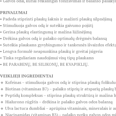
• Galvos odai, kuriai reikalingas tonizavimas ir balanso palaik
PRIVALUMAI
• Padeda stiprinti plaukų šaknis ir mažinti plaukų silpnėjimą
• Stimuliuoja galvos odą ir suteikia gaivumo pojūtį
• Gerina plaukų elastingumą ir mažina lūžinėjimą
• Drėkina galvos odą ir palaiko optimalų drėgmės balansą
• Suteikia plaukams gyvybingumo ir tankesnės išvaizdos efekt
• Lengva formulė neapsunkina plaukų ir greitai įsigeria
• Tinka reguliariam naudojimui visų tipų plaukams
• BE PARABENŲ, BE SILIKONŲ, BE KVAPIKLIŲ.
VEIKLIEJI INGREDIENTAI
🔹 Kofeinas – stimuliuoja galvos odą ir stiprina plaukų folikulu
🔹 Biotinas (vitaminas B7) – palaiko stiprių ir atsparių plaukų 
🔹 Peptidų kompleksas – stiprina plaukų struktūrą ir mažina l
🔹 Hialurono rūgštis – drėkina ir palaiko galvos odos balansą
🔹 Ulva lactuca dumbliai – aprūpina vitaminais, mineralais ir a
🔹 Niacinamidas (vitaminas B3) – palaiko sveiką galvos odos m