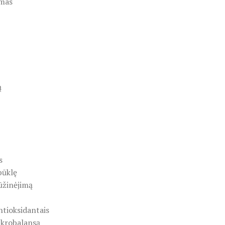
ymas
ą
s
būklę
ūžinėjimą
ntioksidantais
ikrobalansą