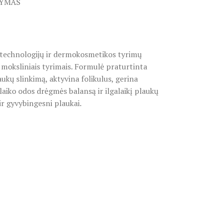
TYMAS
 technologijų ir dermokosmetikos tyrimų
s moksliniais tyrimais. Formulė praturtinta
aukų slinkimą, aktyvina folikulus, gerina
laiko odos drėgmės balansą ir ilgalaikį plaukų
 ir gyvybingesni plaukai.