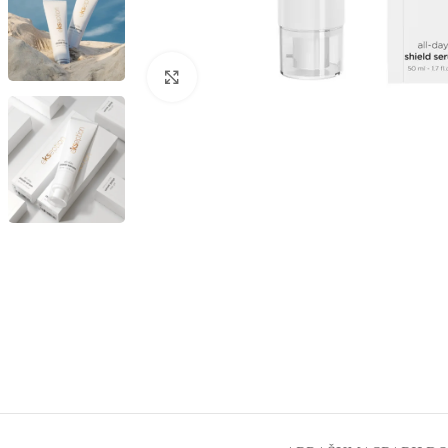
Spustelėkite, kad padidintumėte