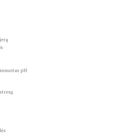
jerą
is
lansuotas pH
stresą
lės