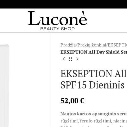
Pradžia
/
Prekių ženklai
/
EKSEPT
EKSEPTION All Day Shield Se
EKSEPTION All
SPF15 Dieninis
52,00
€
Naujos kartos apsauginis ser
rūgštimi, ferulo rūgštimi, niaci