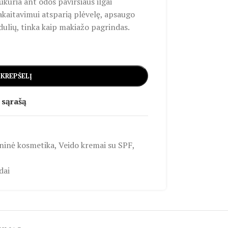
kuria ant odos paviršiaus ilgai
prakaitavimui atsparią plėvelę, apsaugo
ulių, tinka kaip makiažo pagrindas.
 KREPŠELĮ
 sąrašą
oninė kosmetika
,
Veido kremai su SPF
,
dai