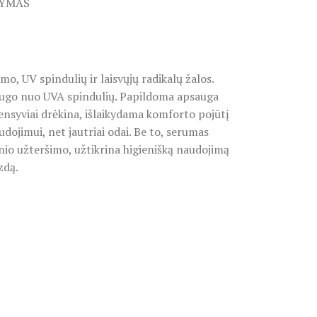
TYMAS
, UV spindulių ir laisvųjų radikalų žalos.
saugo nuo UVA spindulių. Papildoma apsauga
tensyviai drėkina, išlaikydama komforto pojūtį
dojimui, net jautriai odai. Be to, serumas
nio užteršimo, užtikrina higienišką naudojimą
zdą.