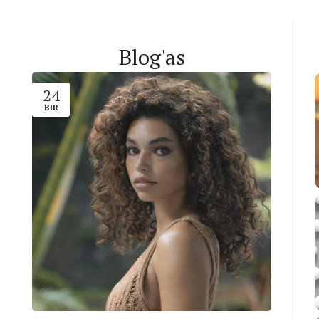
Blog'as
24
BIR