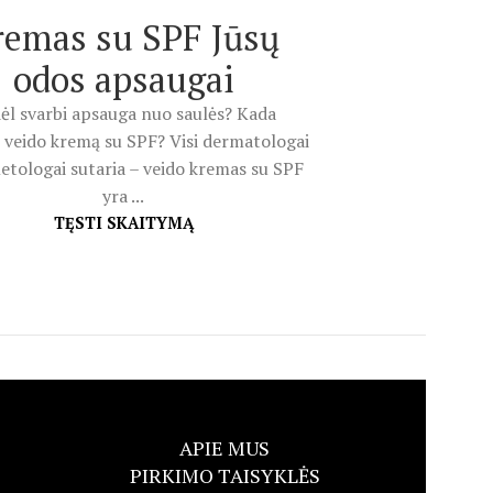
remas su SPF Jūsų
odos apsaugai
ėl svarbi apsauga nuo saulės? Kada
 veido kremą su SPF? Visi dermatologai
etologai sutaria – veido kremas su SPF
yra ...
TĘSTI SKAITYMĄ
APIE MUS
PIRKIMO TAISYKLĖS