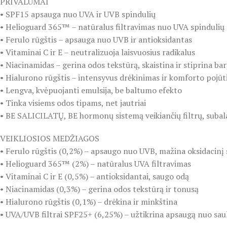
PRIVALUMAI
• SPF15 apsauga nuo UVA ir UVB spindulių
• Helioguard 365™ – natūralus filtravimas nuo UVA spindulių
• Ferulo rūgštis – apsauga nuo UVB ir antioksidantas
• Vitaminai C ir E – neutralizuoja laisvuosius radikalus
• Niacinamidas – gerina odos tekstūrą, skaistina ir stiprina bar
• Hialurono rūgštis – intensyvus drėkinimas ir komforto pojūt
• Lengva, kvėpuojanti emulsija, be baltumo efekto
• Tinka visiems odos tipams, net jautriai
• BE SALICILATŲ, BE hormonų sistemą veikiančių filtrų, suba
VEIKLIOSIOS MEDŽIAGOS
• Ferulo rūgštis (0,2%) – apsaugo nuo UVB, mažina oksidacinį 
• Helioguard 365™ (2%) – natūralus UVA filtravimas
• Vitaminai C ir E (0,5%) – antioksidantai, saugo odą
• Niacinamidas (0,3%) – gerina odos tekstūrą ir tonusą
• Hialurono rūgštis (0,1%) – drėkina ir minkština
• UVA/UVB filtrai SPF25+ (6,25%) – užtikrina apsaugą nuo sau