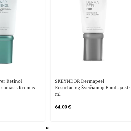
r Retinol
SKEYNDOR Dermapeel
uriamasis Kremas
Resurfacing Šveičiamoji Emulsija 50
ml
64,00
€