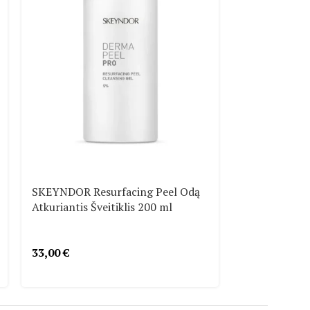
-25%
SKEYNDOR Resurfacing Peel Odą
Atkuriantis Šveitiklis 200 ml
SKEYNDOR Po
Pollution Bl
33,00
€
48,0
64,00
€