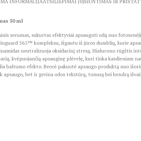
OMA INFORMACIJA
ATSILIEPIMAI (0)
SIUNTIMAS IR PRISTA
mas 50 ml
s serumas, sukurtas efektyviai apsaugoti odą nuo fotosenėjimo
lioguard 365™ kompleksu, išgautu iš jūros dumblių, kurie ap
cinamidas neutralizuoja oksidacinį stresą. Hialurono rūgštis in
parią, kvėpuojančią apsauginę plėvelę, kuri tinka kasdieniam nau
elia baltumo efekto. Beorė pakuotė apsaugo produktą nuo išori
 apsaugo, bet ir gerina odos tekstūrą, tonusą bei bendrą išvai