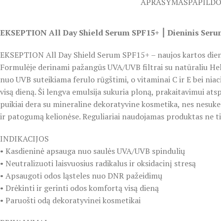
APRAŠYMAS
PAPILD
EKSEPTION All Day Shield Serum SPF15+ ⎮ Dieninis Seru
EKSEPTION All Day Shield Serum SPF15+ – naujos kartos dienini
Formulėje derinami pažangūs UVA/UVB filtrai su natūraliu He
nuo UVB suteikiama ferulo rūgštimi, o vitaminai C ir E bei nia
visą dieną. Ši lengva emulsija sukuria ploną, prakaitavimui ats
puikiai dera su mineraline dekoratyvine kosmetika, nes nesuk
ir patogumą kelionėse. Reguliariai naudojamas produktas ne tik
INDIKACIJOS
• Kasdieninė apsauga nuo saulės UVA/UVB spindulių
• Neutralizuoti laisvuosius radikalus ir oksidacinį stresą
• Apsaugoti odos ląsteles nuo DNR pažeidimų
• Drėkinti ir gerinti odos komfortą visą dieną
• Paruošti odą dekoratyvinei kosmetikai