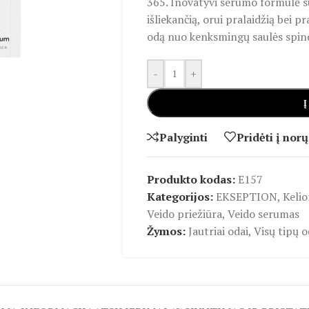
365. Inovatyvi serumo formulė su
išliekančią, orui pralaidžią bei 
odą nuo kenksmingų saulės spind
-
+
Į
Palyginti
Pridėti į norų
Produkto kodas:
E157
Kategorijos:
EKSEPTION
,
Keli
Veido priežiūra
,
Veido serumas
Žymos:
Jautriai odai
,
Visų tipų o