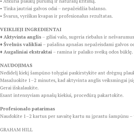
• Atkuria plaukų purumą ir natūralų kritimą.
• Tinka jautriai galvos odai – nepažeidžia balanso.
• Švarus, vyriškas kvapas ir profesionalus rezultatas.
VEIKLIEJI INGREDIENTAI
♦️
Aktyvinta anglis
– giliai valo, sugeria riebalus ir nešvarumus
♦️
Švelnūs valikliai
– pašalina apnašas nepažeisdami galvos o
♦️
Augaliniai ekstraktai
– ramina ir palaiko sveiką odos būklę.
NAUDOJIMAS
Nedidelį kiekį šampūno tolygiai paskirstykite ant drėgnų plau
Masažuokite 1–2 minutes, kad aktyvinta anglis veiksmingai įsi
Gerai išskalaukite.
Esant intensyviam apnašų kiekiui, procedūrą pakartokite.
Profesionalo patarimas
Naudokite 1–2 kartus per savaitę kartu su įprastu šampūnu – 
GRAHAM HILL