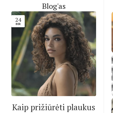
Blog'as
24
BIR
Kaip prižiūrėti plaukus