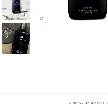
Spustelėkite, kad padidintumėte
APRAŠYMAS
PAPILD