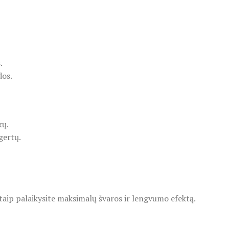
.
dos.
kų.
gertų.
taip palaikysite maksimalų švaros ir lengvumo efektą.