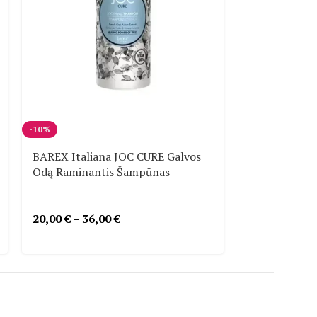
-10%
-10%
BAREX Italiana JOC CURE Galvos
BAREX Itali
Odą Raminantis Šampūnas
Drėkinantis 
20,00
€
–
36,00
€
10,00
€
–
24,