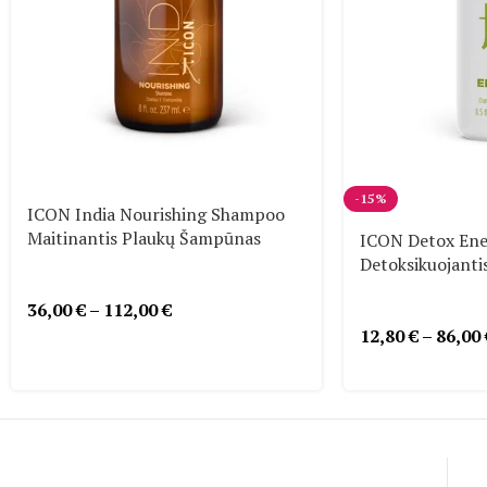
-15%
ICON India Nourishing Shampoo
Maitinantis Plaukų Šampūnas
ICON Detox En
Detoksikuojant
36,00
€
–
112,00
€
12,80
€
–
86,00