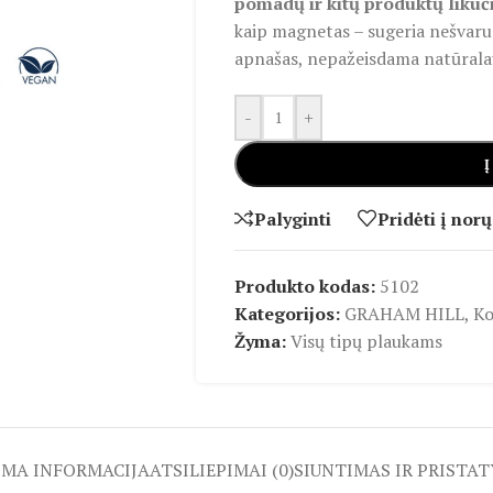
pomadų ir kitų produktų likuč
kaip magnetas – sugeria nešvarum
apnašas, nepažeisdama natūrala
-
+
Į
Palyginti
Pridėti į norų
Produkto kodas:
5102
Kategorijos:
GRAHAM HILL
,
Ko
Žyma:
Visų tipų plaukams
OMA INFORMACIJA
ATSILIEPIMAI (0)
SIUNTIMAS IR PRISTA