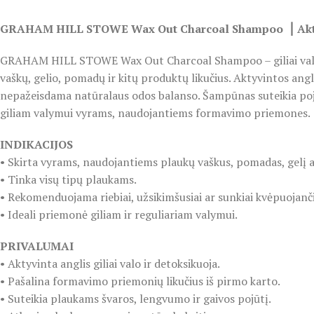
GRAHAM HILL STOWE Wax Out Charcoal Shampoo ⎮ Aktyv
GRAHAM HILL STOWE Wax Out Charcoal Shampoo – giliai valanti
vaškų, gelio, pomadų ir kitų produktų likučius. Aktyvintos ang
nepažeisdama natūralaus odos balanso. Šampūnas suteikia pojūtį,
giliam valymui vyrams, naudojantiems formavimo priemones.
INDIKACIJOS
• Skirta vyrams, naudojantiems plaukų vaškus, pomadas, gelį a
• Tinka visų tipų plaukams.
• Rekomenduojama riebiai, užsikimšusiai ar sunkiai kvėpuojanči
• Ideali priemonė giliam ir reguliariam valymui.
PRIVALUMAI
• Aktyvinta anglis giliai valo ir detoksikuoja.
• Pašalina formavimo priemonių likučius iš pirmo karto.
• Suteikia plaukams švaros, lengvumo ir gaivos pojūtį.