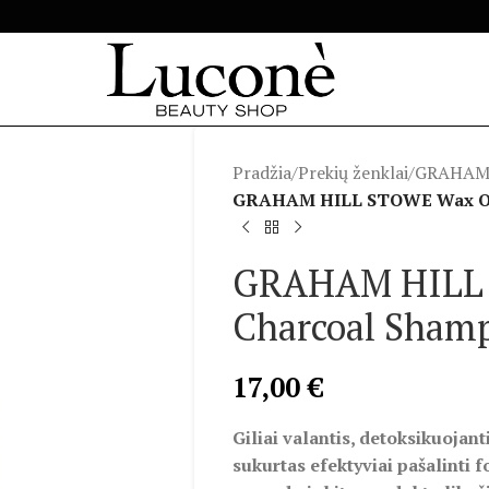
Pradžia
/
Prekių ženklai
/
GRAHAM
GRAHAM HILL STOWE Wax Out
GRAHAM HILL
Charcoal Sham
17,00
€
Giliai valantis, detoksikuojan
sukurtas efektyviai pašalinti 