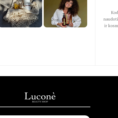
Kod
naudoti
ir kosm