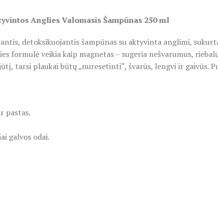
intos Anglies Valomasis Šampūnas 250 ml
s, detoksikuojantis šampūnas su aktyvinta anglimi, sukurtas
lies formulė veikia kaip magnetas – sugeria nešvarumus, riebalų
 tarsi plaukai būtų „nuresetinti“, švarūs, lengvi ir gaivūs. Pui
r pastas.
ai galvos odai.