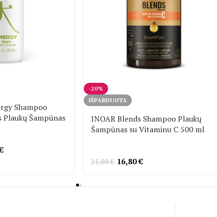
-20%
IŠPARDUOTA
ergy Shampoo
is Plaukų Šampūnas
INOAR Blends Shampoo Plaukų
Šampūnas su Vitaminu C 500 ml
€
16,80
€
21,00
€