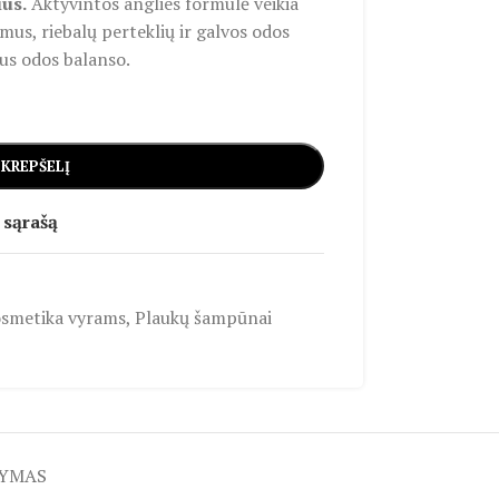
ius.
Aktyvintos anglies formulė veikia
us, riebalų perteklių ir galvos odos
us odos balanso.
 KREPŠELĮ
 sąrašą
smetika vyrams
,
Plaukų šampūnai
TYMAS