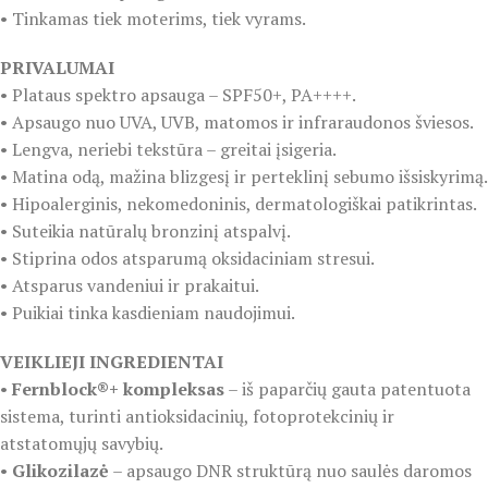
• Tinkamas tiek moterims, tiek vyrams.
PRIVALUMAI
• Plataus spektro apsauga – SPF50+, PA++++.
• Apsaugo nuo UVA, UVB, matomos ir infraraudonos šviesos.
• Lengva, neriebi tekstūra – greitai įsigeria.
• Matina odą, mažina blizgesį ir perteklinį sebumo išsiskyrimą.
• Hipoalerginis, nekomedoninis, dermatologiškai patikrintas.
• Suteikia natūralų bronzinį atspalvį.
• Stiprina odos atsparumą oksidaciniam stresui.
• Atsparus vandeniui ir prakaitui.
• Puikiai tinka kasdieniam naudojimui.
VEIKLIEJI INGREDIENTAI
•
Fernblock®+ kompleksas
– iš paparčių gauta patentuota
sistema, turinti antioksidacinių, fotoprotekcinių ir
atstatomųjų savybių.
•
Glikozilazė
– apsaugo DNR struktūrą nuo saulės daromos