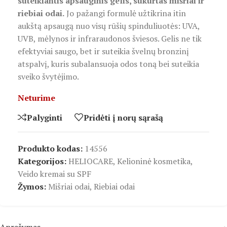
suteikiantis apsauginis gelis, sukurtas mišriai ir
riebiai odai.
Jo pažangi formulė užtikrina itin
aukštą apsaugą nuo visų rūšių spinduliuotės: UVA,
UVB, mėlynos ir infraraudonos šviesos. Gelis ne tik
efektyviai saugo, bet ir suteikia švelnų bronzinį
atspalvį, kuris subalansuoja odos toną bei suteikia
sveiko švytėjimo.
Neturime
Palyginti
Pridėti į norų sąrašą
Produkto kodas:
14556
Kategorijos:
HELIOCARE
,
Kelioninė kosmetika
,
Veido kremai su SPF
Žymos:
Mišriai odai
,
Riebiai odai