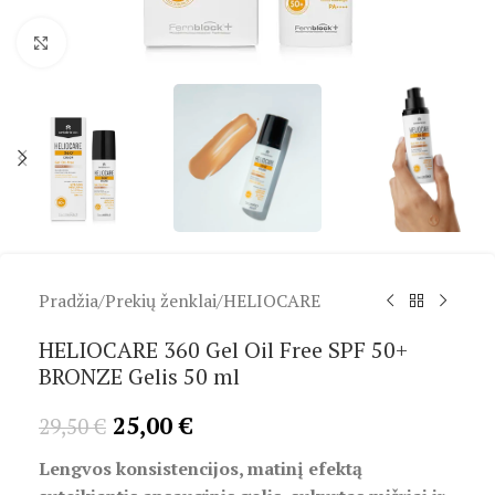
Spustelėkite, kad padidintumėte
Pradžia
/
Prekių ženklai
/
HELIOCARE
HELIOCARE 360 Gel Oil Free SPF 50+
BRONZE Gelis 50 ml
25,00
€
29,50
€
Lengvos konsistencijos, matinį efektą