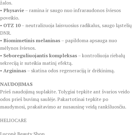
žalos.
•
Physavie
– ramina ir saugo nuo infraraudonos šviesos
poveikio.
•
OTZ 10
– neutralizuoja laisvuosius radikalus, saugo ląstelių
DNR.
•
Biomimetinis melaninas
– papildoma apsauga nuo
mėlynos šviesos.
•
Seboreguliuojantis kompleksas
– kontroliuoja riebalų
sekreciją ir suteikia matinį efektą.
•
Argininas
– skatina odos regeneraciją ir drėkinimą.
NAUDOJIMAS
Prieš naudojimą suplakite. Tolygiai tepkite ant švarios veido
odos prieš buvimą saulėje. Pakartotinai tepkite po
maudymosi, prakaitavimo ar nusausinę veidą rankšluosčiu.
HELIOCARE
Luconè Beauty Shop