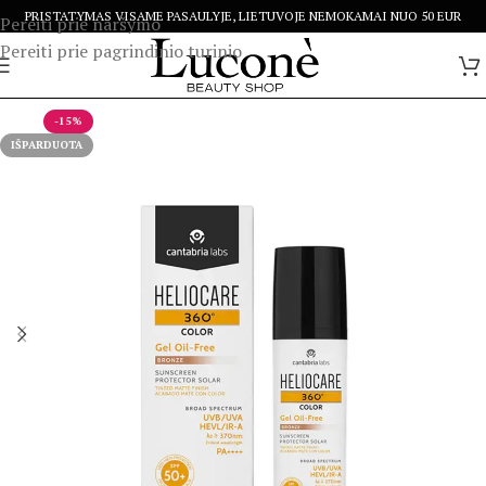
PRISTATYMAS VISAME PASAULYJE, LIETUVOJE NEMOKAMAI NUO 50 EUR
Pereiti prie naršymo
Pereiti prie pagrindinio turinio
-15%
IŠPARDUOTA