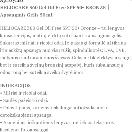
Aprašymas
HELIOCARE 360 Gel Oil Free SPF 50+ BRONZE ⎮
Apsauginis Gelis 50 ml
HELIOCARE 360 Gel Oil Free SPF 50+ Bronze – tai lengvos
konsistencijos, matinį efektą suteikiantis apsauginis gelis.
Sukurtas mišriai ir riebiai odai. Jo pažangi formulė užtikrina
itin aukštą apsaugą nuo visų rūšių spinduliuotės: UVA, UVB,
mėlynos ir infraraudonos šviesos. Gelis ne tik efektyviai saugo,
bet ir suteikia švelnų bronzinį atspalvį, kuris subalansuoja
odos toną bei suteikia sveiko švytėjimo.
INDIKACIJOS
• Mišriai ir riebiai odai.
• Saulės pažeistai odai.
• Odos tipams, kuriems reikalinga antioksidacinė ir
detoksikuojanti apsauga.
• Asmenims, ieškantiems lengvos, neriebios tekstūros
kasdienei fotoapsaugai.