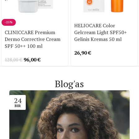
-25%
HELIOCARE Color
CLINICCARE Premium
Gelcream Light SPF50+
Dermo Corrective Cream
Gelinis Kremas 50 ml
SPF 50++ 100 ml
26,90
€
96,00
€
128,00
€
Blog'as
24
BIR