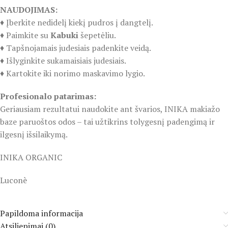
NAUDOJIMAS:
♦️ Įberkite nedidelį kiekį pudros į dangtelį.
♦️ Paimkite su
Kabuki
šepetėliu.
♦️ Tapšnojamais judesiais padenkite veidą.
♦️ Išlyginkite sukamaisiais judesiais.
♦️ Kartokite iki norimo maskavimo lygio.
Profesionalo patarimas:
Geriausiam rezultatui naudokite ant švarios, INIKA makiažo
baze paruoštos odos – tai užtikrins tolygesnį padengimą ir
ilgesnį išsilaikymą.
INIKA ORGANIC
Luconè
Papildoma informacija
Atsiliepimai (0)