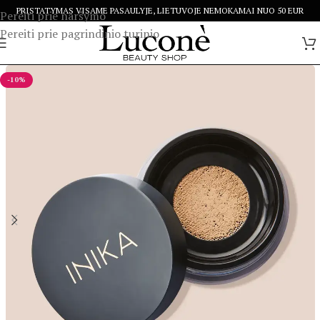
PRISTATYMAS VISAME PASAULYJE, LIETUVOJE NEMOKAMAI NUO 50 EUR
Pereiti prie naršymo
Pereiti prie pagrindinio turinio
-10%