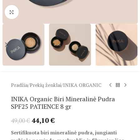
Spustelėkite, kad padidintumėte
Pradžia
/
Prekių ženklai
/
INIKA ORGANIC
INIKA Organic Biri Mineralinė Pudra
SPF25 PATIENCE 8 gr
44,10
€
49,00
€
Sertifikuota biri mineralinė pudra, jungianti