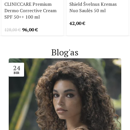
CLINICCARE Premium
Shield Švelnus Kremas
Dermo Corrective Cream
Nuo Saulės 50 ml
SPF 50++ 100 ml
42,00
€
96,00
€
128,00
€
Blog'as
24
BIR