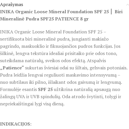
Aprašymas
INIKA Organic Loose Mineral Foundation SPF 25 ⎮ Biri
Mineralinė Pudra SPF25 PATIENCE 8 gr
INIKA Organic Loose Mineral Foundation SPF 25 –
sertifikuota biri mineralinė pudra, jungianti makiažo
pagrindo, maskuoklio ir fiksuojančios pudros funkcijas. Jos
šilkinė, lengva tekstūra idealiai prisitaiko prie odos tono,
suteikdama natūralų, sveikos odos efektą. Atspalvis
„Patience“
sukurtas šviesiai odai su šiltais, gelsvais potoniais.
Pudra leidžia lengvai reguliuoti maskavimo intensyvumą –
nuo subtilaus iki pilno, išlaikant odos gaivumą ir lengvumą.
Formulėje esantis
SPF 25
užtikrina natūralią apsaugą nuo
žalingų UVA ir UVB spindulių. Oda atrodo švytinti, tolygi ir
nepriekaištingai lygi visą dieną.
Inika Mineraline Pudra Inika
Mineraline Pudra
INDIKACIJOS: