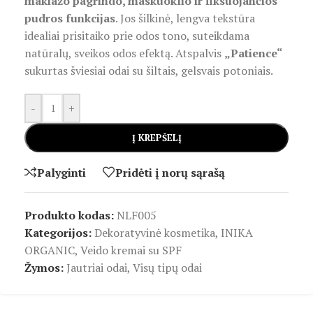
makiažo pagrindo, maskuoklio ir fiksuojančios
pudros funkcijas
. Jos šilkinė, lengva tekstūra
idealiai prisitaiko prie odos tono, suteikdama
natūralų, sveikos odos efektą. Atspalvis
„Patience“
sukurtas šviesiai odai su šiltais, gelsvais potoniais.
-
+
Į KREPŠELĮ
Palyginti
Pridėti į norų sąrašą
Produkto kodas:
NLF005
Kategorijos:
Dekoratyvinė kosmetika
,
INIKA
ORGANIC
,
Veido kremai su SPF
Žymos:
Jautriai odai
,
Visų tipų odai