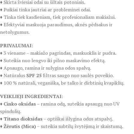
♦️ Skirta šviesiai odai su šiltais potoniais.
♦️ Puikiai tinka jautriai ar probleminei odai.
♦️ Tinka tiek kasdieniam, tiek profesionaliam makiažui.
♦️ Efektyviai maskuoja paraudimus, aknės pėdsakus ir
netolygumus.
PRIVALUMAI:
♦️ 3 viename – makiažo pagrindas, maskuoklis ir pudra.
♦️ Suteikia nuo lengvo iki pilno maskavimo efektą.
♦️ Apsaugo, ramina ir sulygina odos spalvą.
♦️ Natūralus
SPF 25
filtras saugo nuo saulės poveikio.
♦️ 100 % natūrali, veganiška, be talko ir dirbtinių kvapiklių.
VEIKLIEJI INGREDIENTAI:
♦️
Cinko oksidas
– ramina odą, suteikia apsaugą nuo UV
spindulių.
♦️
Titano dioksidas
– optiškai išlygina odos atspalvį.
♦️
Žėrutis (Mica)
– suteikia subtilų švytėjimą ir skaistumą.