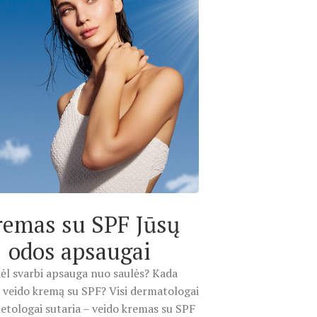
remas su SPF Jūsų
odos apsaugai
ėl svarbi apsauga nuo saulės? Kada
 veido kremą su SPF? Visi dermatologai
etologai sutaria – veido kremas su SPF