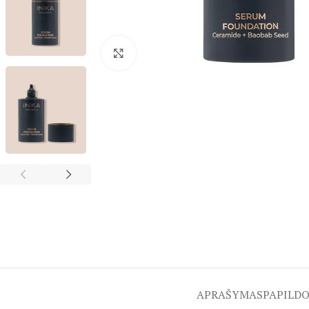
Spustelėkite, kad padidintumėte
APRAŠYMAS
PAPILD