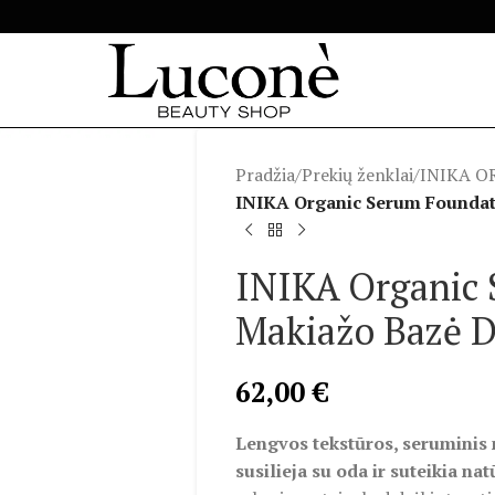
Pradžia
/
Prekių ženklai
/
INIKA O
INIKA Organic Serum Founda
INIKA Organic
Makiažo Bazė 
62,00
€
Lengvos tekstūros, seruminis 
susilieja su oda ir suteikia nat