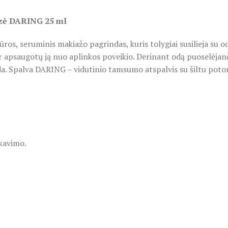
azė DARING 25 ml
 seruminis makiažo pagrindas, kuris tolygiai susilieja su oda 
r apsaugotų ją nuo aplinkos poveikio. Derinant odą puoselėjanči
da. Spalva DARING – vidutinio tamsumo atspalvis su šiltu potoniu
skavimo.