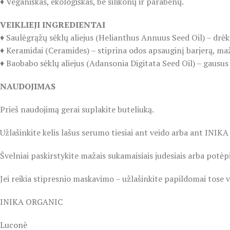
♦️ Veganiškas, ekologiškas, be silikonų ir parabenų.
VEIKLIEJI INGREDIENTAI
♦️ Saulėgrąžų sėklų aliejus (Helianthus Annuus Seed Oil) – drėk
♦️ Keramidai (Ceramides) – stiprina odos apsauginį barjerą, maž
♦️ Baobabo sėklų aliejus (Adansonia Digitata Seed Oil) – gausus
NAUDOJIMAS
Prieš naudojimą gerai suplakite buteliuką.
Užlašinkite kelis lašus serumo tiesiai ant veido arba ant INIK
Švelniai paskirstykite mažais sukamaisiais judesiais arba potėpi
Jei reikia stipresnio maskavimo – užlašinkite papildomai tose 
INIKA ORGANIC
Luconè