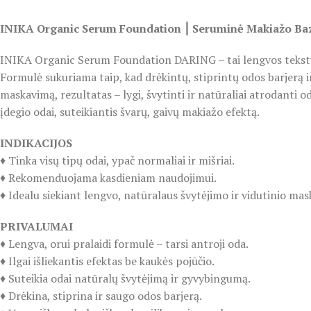
INIKA Organic Serum Foundation ⎮ Seruminė Makiažo B
INIKA Organic Serum Foundation DARING – tai lengvos tekstūros,
Formulė sukuriama taip, kad drėkintų, stiprintų odos barjerą i
maskavimą, rezultatas – lygi, švytinti ir natūraliai atrodanti o
įdegio odai, suteikiantis švarų, gaivų makiažo efektą.
INDIKACIJOS
♦️ Tinka visų tipų odai, ypač normaliai ir mišriai.
♦️ Rekomenduojama kasdieniam naudojimui.
♦️ Idealu siekiant lengvo, natūralaus švytėjimo ir vidutinio ma
PRIVALUMAI
♦️ Lengva, orui pralaidi formulė – tarsi antroji oda.
♦️ Ilgai išliekantis efektas be kaukės pojūčio.
♦️ Suteikia odai natūralų švytėjimą ir gyvybingumą.
♦️ Drėkina, stiprina ir saugo odos barjerą.