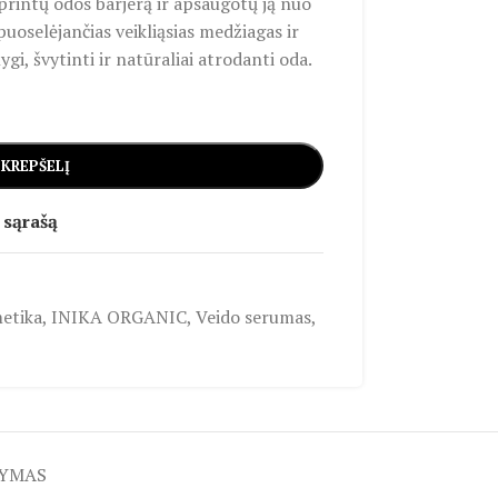
iprintų odos barjerą ir apsaugotų ją nuo
uoselėjančias veikliąsias medžiagas ir
gi, švytinti ir natūraliai atrodanti oda.
 KREPŠELĮ
 sąrašą
etika
,
INIKA ORGANIC
,
Veido serumas
,
TYMAS