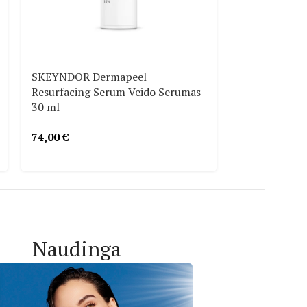
IŠPARDUOTA
SKEYNDOR Dermapeel
Resurfacing Serum Veido Serumas
SIENNA X Ret
30 ml
Serumas Veid
74,00
€
43,00
€
Naudinga