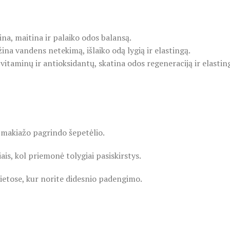
ina, maitina ir palaiko odos balansą.
ina vandens netekimą, išlaiko odą lygią ir elastingą.
 vitaminų ir antioksidantų, skatina odos regeneraciją ir elasti
A makiažo pagrindo šepetėlio.
ais, kol priemonė tolygiai pasiskirstys.
vietose, kur norite didesnio padengimo.