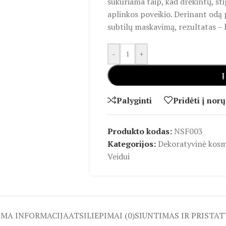
sukuriama taip, kad drėkintų, st
aplinkos poveikio. Derinant odą p
subtilų maskavimą, rezultatas – ly
-
+
Į
Palyginti
Pridėti į norų
Produkto kodas:
NSF003
Kategorijos:
Dekoratyvinė kosm
Veidui
OMA INFORMACIJA
ATSILIEPIMAI (0)
SIUNTIMAS IR PRISTA