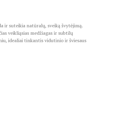
ir suteikia natūralų, sveiką švytėjimą.
as veikliąsias medžiagas ir subtilų
, idealiai tinkantis vidutinio ir šviesaus