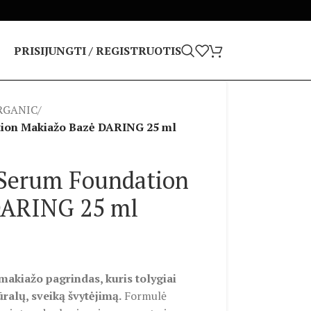
PRISIJUNGTI / REGISTRUOTIS
RGANIC
/
tion Makiažo Bazė DARING 25 ml
 Serum Foundation
DARING 25 ml
makiažo pagrindas, kuris tolygiai
ūralų, sveiką švytėjimą.
Formulė