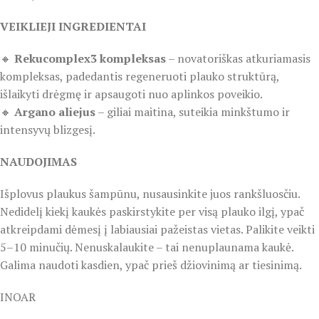
VEIKLIEJI INGREDIENTAI
🔸
Rekucomplex3 kompleksas
– novatoriškas atkuriamasis
kompleksas, padedantis regeneruoti plauko struktūrą,
išlaikyti drėgmę ir apsaugoti nuo aplinkos poveikio.
🔸
Argano aliejus
– giliai maitina, suteikia minkštumo ir
intensyvų blizgesį.
NAUDOJIMAS
Išplovus plaukus šampūnu, nusausinkite juos rankšluosčiu.
Nedidelį kiekį kaukės paskirstykite per visą plauko ilgį, ypač
atkreipdami dėmesį į labiausiai pažeistas vietas. Palikite veikti
5–10 minučių. Nenuskalaukite – tai nenuplaunama kaukė.
Galima naudoti kasdien, ypač prieš džiovinimą ar tiesinimą.
INOAR