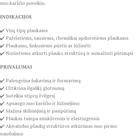
nuo karščio poveikio.
INDIKACIJOS
✔️ Visų tipų plaukams
✔️ Pažeistiems, sausiems, chemiškai apdorotiems plaukams
✔️ Plaukams, linkusiems pūstis ar lūžinėti
✔️ Norintiems atkurti plauko struktūrą ir sumažinti pūtimąsi
PRIVALUMAI
✔️ Palengvina šukavimą ir formavimą
✔️ Užtikrina ilgalikį glotnumą
✔️ Suteikia stiprų žvilgesį
✔️ Apsaugo nuo karščio ir lūžinėjimo
✔️ Mažina skilinėjimą ir pasipūtimą
✔️ Plaukas tampa minkštesnis ir elastingesnis
✔️ Akivaizdus plaukų struktūros atkūrimas nuo pirmo
naudojimo