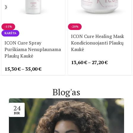
-15%
-20%
KARŠTA
ICON Cure Healing Mask
ICON Cure Spray
Kondicionuojanti Plaukų
Purškiama Nenuplaunama
Kaukė
Plaukų Kaukė
13,60
€
–
27,20
€
15,30
€
–
35,00
€
Blog'as
24
BIR