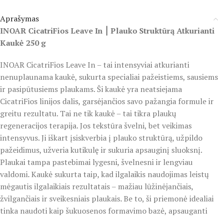
Aprašymas
INOAR CicatriFios Leave In ⎮ Plauko Struktūrą Atkurianti
Kaukė 250 g
INOAR CicatriFios Leave In – tai intensyviai atkurianti
nenuplaunama kaukė, sukurta specialiai pažeistiems, sausiems
ir pasipūtusiems plaukams. Ši kaukė yra neatsiejama
CicatriFios linijos dalis, garsėjančios savo pažangia formule ir
greitu rezultatu. Tai ne tik kaukė – tai tikra plaukų
regeneracijos terapija. Jos tekstūra švelni, bet veikimas
intensyvus. Ji iškart įsiskverbia į plauko struktūrą, užpildo
pažeidimus, užveria kutikulę ir sukuria apsauginį sluoksnį.
Plaukai tampa pastebimai lygesni, švelnesni ir lengviau
valdomi. Kaukė sukurta taip, kad ilgalaikis naudojimas leistų
mėgautis ilgalaikiais rezultatais – mažiau lūžinėjančiais,
žvilgančiais ir sveikesniais plaukais. Be to, ši priemonė idealiai
tinka naudoti kaip šukuosenos formavimo bazė, apsauganti