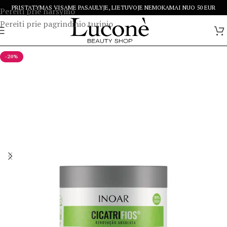
PRISTATYMAS VISAME PASAULYJE, LIETUVOJE NEMOKAMAI NUO 50 EUR
Pereiti prie naršymo
Pereiti prie pagrindinio turinio
-20%