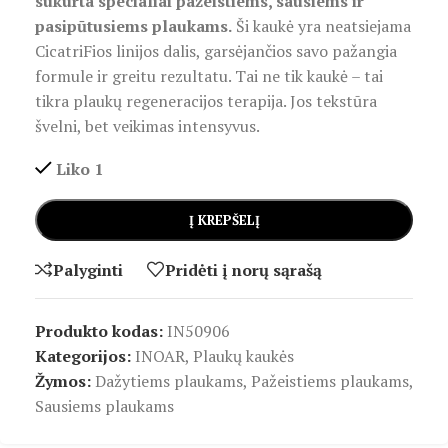
sukurta specialiai pažeistiems, sausiems ir
pasipūtusiems plaukams.
Ši kaukė yra neatsiejama
CicatriFios linijos dalis, garsėjančios savo pažangia
formule ir greitu rezultatu. Tai ne tik kaukė – tai
tikra plaukų regeneracijos terapija. Jos tekstūra
švelni, bet veikimas intensyvus.
Liko 1
Į KREPŠELĮ
Palyginti
Pridėti į norų sąrašą
Produkto kodas:
IN50906
Kategorijos:
INOAR
,
Plaukų kaukės
Žymos:
Dažytiems plaukams
,
Pažeistiems plaukams
,
Sausiems plaukams