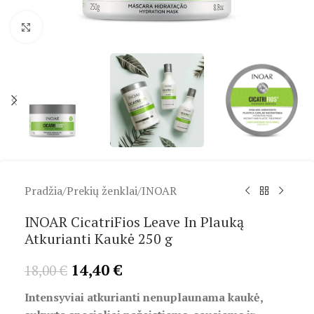
Spustelėkite, kad padidintumėte
Pradžia
/
Prekių ženklai
/
INOAR
INOAR CicatriFios Leave In Plauką
Atkurianti Kaukė 250 g
14,40
€
18,00
€
Intensyviai atkurianti nenuplaunama kaukė,