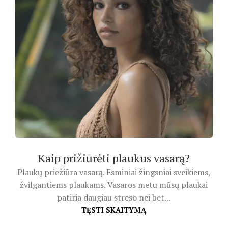
Kaip prižiūrėti plaukus vasarą?
Plaukų priežiūra vasarą. Esminiai žingsniai sveikiems,
žvilgantiems plaukams. Vasaros metu mūsų plaukai
patiria daugiau streso nei bet...
TĘSTI SKAITYMĄ