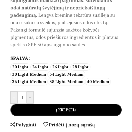
sujungiantis makiažo pagrindas, suteikiantis
odai natūralų švytėjimą ir nepriekaištingą
padengimą.
Lengva kreminė tekstūra susilieja su
oda ir sukuria sveikos, pailsėjusios odos efektą.
Pažangi formulė sujungia aukštos kokybės
pigmentus, odos priežiūros ingredientus ir plataus
spektro SPF 30 apsaugą nuo saulės.
SPALVA
20 Light
24 Light
26 Light
28 Light
30 Light Medium
34 Light Medium
36 Light Medium
38 Light Medium
40 Medium
-
+
Į KREPŠELĮ
Palyginti
Pridėti į norų sąrašą