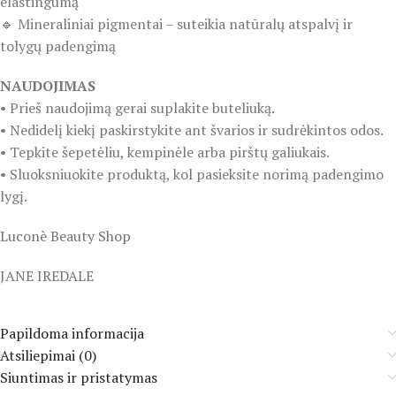
elastingumą
🔹 Mineraliniai pigmentai – suteikia natūralų atspalvį ir
tolygų padengimą
NAUDOJIMAS
• Prieš naudojimą gerai suplakite buteliuką.
• Nedidelį kiekį paskirstykite ant švarios ir sudrėkintos odos.
• Tepkite šepetėliu, kempinėle arba pirštų galiukais.
• Sluoksniuokite produktą, kol pasieksite norimą padengimo
lygį.
Luconè Beauty Shop
JANE IREDALE
Papildoma informacija
Atsiliepimai (0)
Siuntimas ir pristatymas