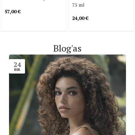
75 ml
57,00
€
24,00
€
Blog'as
24
BIR