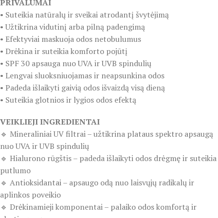
PRIVALUMAI
• Suteikia natūralų ir sveikai atrodantį švytėjimą
• Užtikrina vidutinį arba pilną padengimą
• Efektyviai maskuoja odos netobulumus
• Drėkina ir suteikia komforto pojūtį
• SPF 30 apsauga nuo UVA ir UVB spindulių
• Lengvai sluoksniuojamas ir neapsunkina odos
• Padeda išlaikyti gaivią odos išvaizdą visą dieną
• Suteikia glotnios ir lygios odos efektą
VEIKLIEJI INGREDIENTAI
🔹 Mineraliniai UV filtrai – užtikrina plataus spektro apsaugą
nuo UVA ir UVB spindulių
🔹 Hialurono rūgštis – padeda išlaikyti odos drėgmę ir suteikia
putlumo
🔹 Antioksidantai – apsaugo odą nuo laisvųjų radikalų ir
aplinkos poveikio
🔹 Drėkinamieji komponentai – palaiko odos komfortą ir