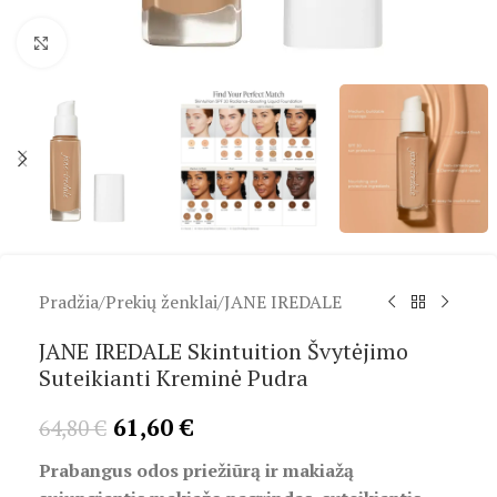
Spustelėkite, kad padidintumėte
Pradžia
/
Prekių ženklai
/
JANE IREDALE
JANE IREDALE Skintuition Švytėjimo
Suteikianti Kreminė Pudra
61,60
€
64,80
€
Prabangus odos priežiūrą ir makiažą