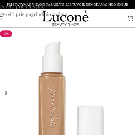
PRISTATYMAS VISAME PASAULYJE, LIETUVOJE NEMOKAMAI NUO 50 EUR
Pereiti prie naršymo
Pereiti prie pagrindinio turinio
-5%