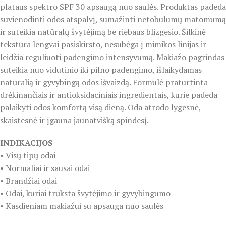
plataus spektro SPF 30 apsaugą nuo saulės. Produktas padeda
suvienodinti odos atspalvį, sumažinti netobulumų matomumą
ir suteikia natūralų švytėjimą be riebaus blizgesio. Šilkinė
tekstūra lengvai pasiskirsto, nesubėga į mimikos linijas ir
leidžia reguliuoti padengimo intensyvumą. Makiažo pagrindas
suteikia nuo vidutinio iki pilno padengimo, išlaikydamas
natūralią ir gyvybingą odos išvaizdą. Formulė praturtinta
drėkinančiais ir antioksidaciniais ingredientais, kurie padeda
palaikyti odos komfortą visą dieną. Oda atrodo lygesnė,
skaistesnė ir įgauna jaunatvišką spindesį.
INDIKACIJOS
• Visų tipų odai
• Normaliai ir sausai odai
• Brandžiai odai
• Odai, kuriai trūksta švytėjimo ir gyvybingumo
• Kasdieniam makiažui su apsauga nuo saulės