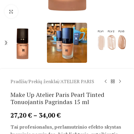
Spustelėkite, kad padidintumėte
Pradžia
/
Prekių ženklai
/
ATELIER PARIS
Make Up Atelier Paris Pearl Tinted
Tonuojantis Pagrindas 15 ml
27,20
€
–
34,00
€
Tai profesionalus, perlamutrinio efekto skystas