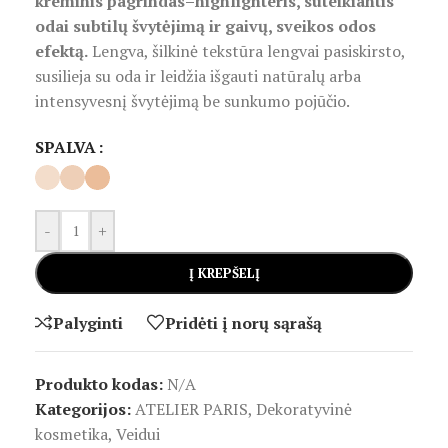
kreminis pagrindas–highlighteris, suteikiantis
odai subtilų švytėjimą ir gaivų, sveikos odos
efektą.
Lengva, šilkinė tekstūra lengvai pasiskirsto,
susilieja su oda ir leidžia išgauti natūralų arba
intensyvesnį švytėjimą be sunkumo pojūčio.
SPALVA
-
+
Į KREPŠELĮ
Palyginti
Pridėti į norų sąrašą
Produkto kodas:
N/A
Kategorijos:
ATELIER PARIS
,
Dekoratyvinė
kosmetika
,
Veidui