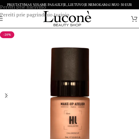
PRISTATYMAS VISAME PASAULYJE, LIETUVOJE NEMOKAMAI NUO 50 EUR
Pereiti prie naršymo
Pereiti prie pagrindinio turinio
-20%