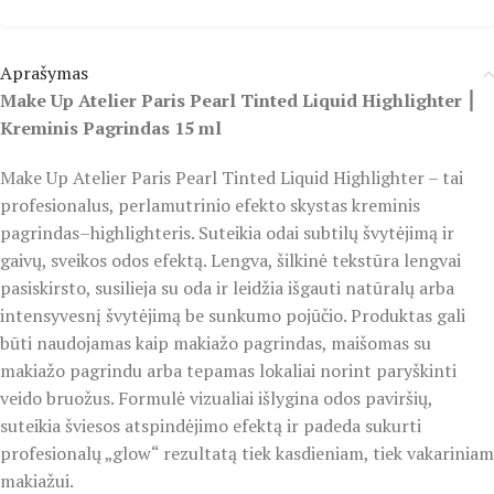
Aprašymas
Make Up Atelier Paris Pearl Tinted Liquid Highlighter ⎮
Kreminis Pagrindas 15 ml
Make Up Atelier Paris Pearl Tinted Liquid Highlighter – tai
profesionalus, perlamutrinio efekto skystas kreminis
pagrindas–highlighteris. Suteikia odai subtilų švytėjimą ir
gaivų, sveikos odos efektą. Lengva, šilkinė tekstūra lengvai
pasiskirsto, susilieja su oda ir leidžia išgauti natūralų arba
intensyvesnį švytėjimą be sunkumo pojūčio. Produktas gali
būti naudojamas kaip makiažo pagrindas, maišomas su
makiažo pagrindu arba tepamas lokaliai norint paryškinti
veido bruožus. Formulė vizualiai išlygina odos paviršių,
suteikia šviesos atspindėjimo efektą ir padeda sukurti
profesionalų „glow“ rezultatą tiek kasdieniam, tiek vakariniam
makiažui.