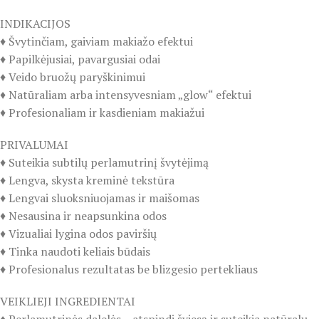
INDIKACIJOS
♦️ Švytinčiam, gaiviam makiažo efektui
♦️ Papilkėjusiai, pavargusiai odai
♦️ Veido bruožų paryškinimui
♦️ Natūraliam arba intensyvesniam „glow“ efektui
♦️ Profesionaliam ir kasdieniam makiažui
PRIVALUMAI
♦️ Suteikia subtilų perlamutrinį švytėjimą
♦️ Lengva, skysta kreminė tekstūra
♦️ Lengvai sluoksniuojamas ir maišomas
♦️ Nesausina ir neapsunkina odos
♦️ Vizualiai lygina odos paviršių
♦️ Tinka naudoti keliais būdais
♦️ Profesionalus rezultatas be blizgesio pertekliaus
VEIKLIEJI INGREDIENTAI