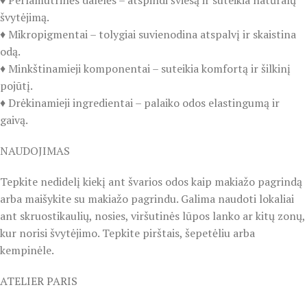
♦️ Perlamutrinės dalelės – atspindi šviesą ir suteikia natūralų
švytėjimą.
♦️ Mikropigmentai – tolygiai suvienodina atspalvį ir skaistina
odą.
♦️ Minkštinamieji komponentai – suteikia komfortą ir šilkinį
pojūtį.
♦️ Drėkinamieji ingredientai – palaiko odos elastingumą ir
gaivą.
NAUDOJIMAS
Tepkite nedidelį kiekį ant švarios odos kaip makiažo pagrindą
arba maišykite su makiažo pagrindu. Galima naudoti lokaliai
ant skruostikaulių, nosies, viršutinės lūpos lanko ar kitų zonų,
kur norisi švytėjimo. Tepkite pirštais, šepetėliu arba
kempinėle.
ATELIER PARIS