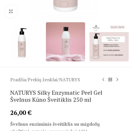
Spustelėkite, kad padidintumėte
Pradžia
/
Prekių ženklai
/
NATURYS
NATURYS Silky Enzymatic Peel Gel
Švelnus Kūno Šveitiklis 250 ml
26,00
€
Švelnus enziminis šveitiklis su migdolų