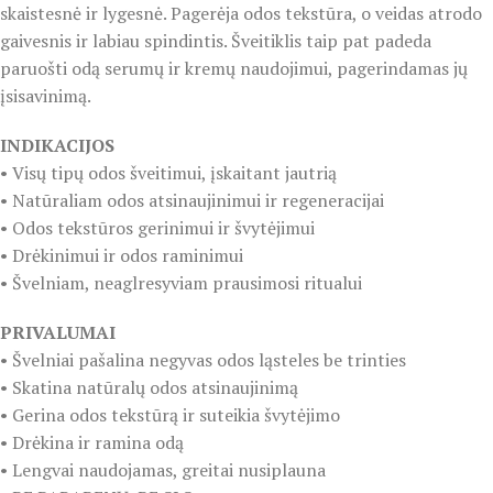
skaistesnė ir lygesnė. Pagerėja odos tekstūra, o veidas atrodo
gaivesnis ir labiau spindintis. Šveitiklis taip pat padeda
paruošti odą serumų ir kremų naudojimui, pagerindamas jų
įsisavinimą.
INDIKACIJOS
• Visų tipų odos šveitimui, įskaitant jautrią
• Natūraliam odos atsinaujinimui ir regeneracijai
• Odos tekstūros gerinimui ir švytėjimui
• Drėkinimui ir odos raminimui
• Švelniam, neaglresyviam prausimosi ritualui
PRIVALUMAI
• Švelniai pašalina negyvas odos ląsteles be trinties
• Skatina natūralų odos atsinaujinimą
• Gerina odos tekstūrą ir suteikia švytėjimo
• Drėkina ir ramina odą
• Lengvai naudojamas, greitai nusiplauna