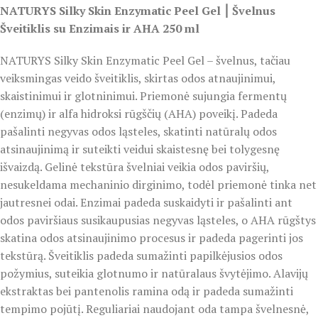
NATURYS Silky Skin Enzymatic Peel Gel ⎮ Švelnus
Šveitiklis su Enzimais ir AHA 250 ml
NATURYS Silky Skin Enzymatic Peel Gel – švelnus, tačiau
veiksmingas veido šveitiklis, skirtas odos atnaujinimui,
skaistinimui ir glotninimui. Priemonė sujungia fermentų
(enzimų) ir alfa hidroksi rūgščių (AHA) poveikį. Padeda
pašalinti negyvas odos ląsteles, skatinti natūralų odos
atsinaujinimą ir suteikti veidui skaistesnę bei tolygesnę
išvaizdą. Gelinė tekstūra švelniai veikia odos paviršių,
nesukeldama mechaninio dirginimo, todėl priemonė tinka net
jautresnei odai. Enzimai padeda suskaidyti ir pašalinti ant
odos paviršiaus susikaupusias negyvas ląsteles, o AHA rūgštys
skatina odos atsinaujinimo procesus ir padeda pagerinti jos
tekstūrą. Šveitiklis padeda sumažinti papilkėjusios odos
požymius, suteikia glotnumo ir natūralaus švytėjimo. Alavijų
ekstraktas bei pantenolis ramina odą ir padeda sumažinti
tempimo pojūtį. Reguliariai naudojant oda tampa švelnesnė,