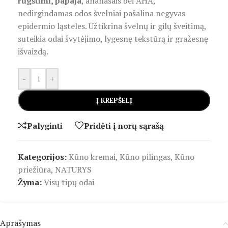
rūgštimi, papaja
, ananasais bei AHA,
nedirgindamas odos švelniai pašalina negyvas
epidermio ląsteles. Užtikrina švelnų ir gilų šveitimą,
suteikia odai švytėjimo, lygesnę tekstūrą ir gražesnę
išvaizdą.
-
+
Į KREPŠELĮ
Palyginti
Pridėti į norų sąrašą
Kategorijos:
Kūno kremai
,
Kūno pilingas
,
Kūno
priežiūra
,
NATURYS
Žyma:
Visų tipų odai
Aprašymas