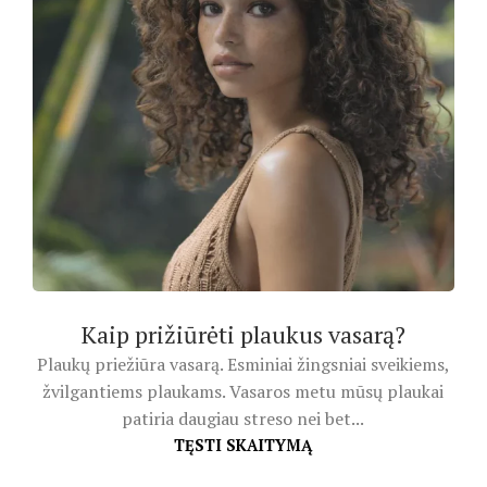
Kaip prižiūrėti plaukus vasarą?
Plaukų priežiūra vasarą. Esminiai žingsniai sveikiems,
žvilgantiems plaukams. Vasaros metu mūsų plaukai
patiria daugiau streso nei bet...
TĘSTI SKAITYMĄ