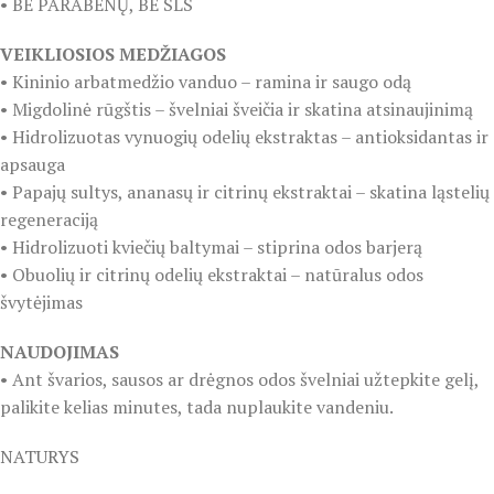
• BE PARABENŲ, BE SLS
VEIKLIOSIOS MEDŽIAGOS
• Kininio arbatmedžio vanduo – ramina ir saugo odą
• Migdolinė rūgštis – švelniai šveičia ir skatina atsinaujinimą
• Hidrolizuotas vynuogių odelių ekstraktas – antioksidantas ir
apsauga
• Papajų sultys, ananasų ir citrinų ekstraktai – skatina ląstelių
regeneraciją
• Hidrolizuoti kviečių baltymai – stiprina odos barjerą
• Obuolių ir citrinų odelių ekstraktai – natūralus odos
švytėjimas
NAUDOJIMAS
• Ant švarios, sausos ar drėgnos odos švelniai užtepkite gelį,
palikite kelias minutes, tada nuplaukite vandeniu.
NATURYS