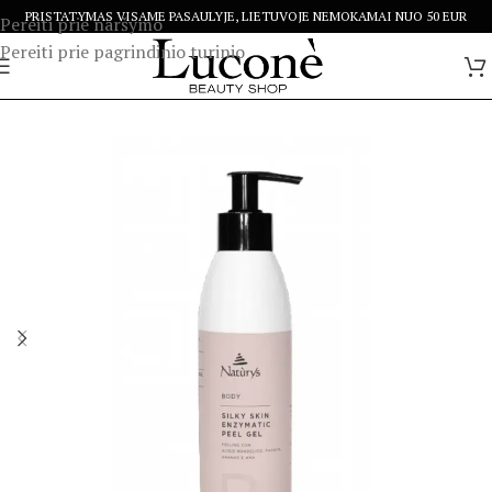
PRISTATYMAS VISAME PASAULYJE, LIETUVOJE NEMOKAMAI NUO 50 EUR
Pereiti prie naršymo
Pereiti prie pagrindinio turinio