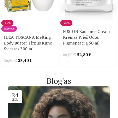
-10%
-20%
NAUJAS
FUSION Radiance Cream
IDEA TOSCANA Melting
Kremas Prieš Odos
Body Butter Tirpus Kūno
Pigmentaciją 50 ml
Sviestas 300 ml
52,80
€
66,00
€
23,40
€
26,00
€
Blog'as
24
BIR