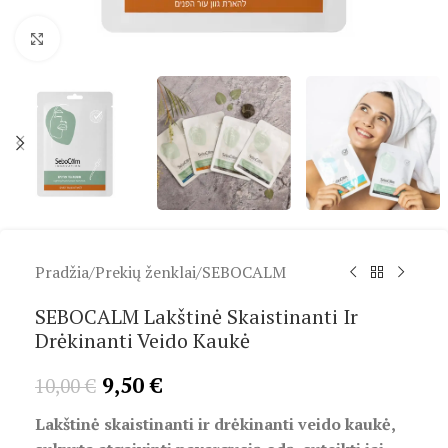
Spustelėkite, kad padidintumėte
Pradžia
/
Prekių ženklai
/
SEBOCALM
SEBOCALM Lakštinė Skaistinanti Ir
Drėkinanti Veido Kaukė
9,50
€
10,00
€
Lakštinė skaistinanti ir drėkinanti veido kaukė,