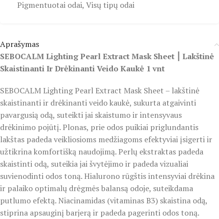
Pigmentuotai odai
,
Visų tipų odai
Aprašymas
SEBOCALM Lighting Pearl Extract Mask Sheet ⎮ Lakštinė
Skaistinanti Ir Drėkinanti Veido Kaukė 1 vnt
SEBOCALM Lighting Pearl Extract Mask Sheet – lakštinė
skaistinanti ir drėkinanti veido kaukė, sukurta atgaivinti
pavargusią odą, suteikti jai skaistumo ir intensyvaus
drėkinimo pojūtį. Plonas, prie odos puikiai priglundantis
lakštas padeda veikliosioms medžiagoms efektyviai įsigerti ir
užtikrina komfortišką naudojimą. Perlų ekstraktas padeda
skaistinti odą, suteikia jai švytėjimo ir padeda vizualiai
suvienodinti odos toną. Hialurono rūgštis intensyviai drėkina
ir palaiko optimalų drėgmės balansą odoje, suteikdama
putlumo efektą. Niacinamidas (vitaminas B3) skaistina odą,
stiprina apsauginį barjerą ir padeda pagerinti odos toną.