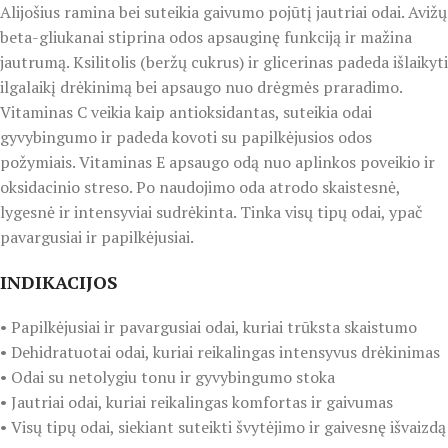
Alijošius ramina bei suteikia gaivumo pojūtį jautriai odai. Avižų
beta-gliukanai stiprina odos apsauginę funkciją ir mažina
jautrumą. Ksilitolis (beržų cukrus) ir glicerinas padeda išlaikyti
ilgalaikį drėkinimą bei apsaugo nuo drėgmės praradimo.
Vitaminas C veikia kaip antioksidantas, suteikia odai
gyvybingumo ir padeda kovoti su papilkėjusios odos
požymiais. Vitaminas E apsaugo odą nuo aplinkos poveikio ir
oksidacinio streso. Po naudojimo oda atrodo skaistesnė,
lygesnė ir intensyviai sudrėkinta. Tinka visų tipų odai, ypač
pavargusiai ir papilkėjusiai.
INDIKACIJOS
• Papilkėjusiai ir pavargusiai odai, kuriai trūksta skaistumo
• Dehidratuotai odai, kuriai reikalingas intensyvus drėkinimas
• Odai su netolygiu tonu ir gyvybingumo stoka
• Jautriai odai, kuriai reikalingas komfortas ir gaivumas
• Visų tipų odai, siekiant suteikti švytėjimo ir gaivesnę išvaizdą