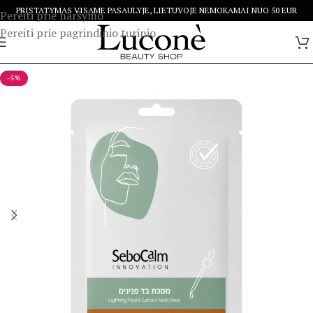
PRISTATYMAS VISAME PASAULYJE, LIETUVOJE NEMOKAMAI NUO 50 EUR
Pereiti prie naršymo
Pereiti prie pagrindinio turinio
-5%