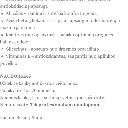
antioksidacinę apsaugą
🔹 Alijošius – ramina ir suteikia komforto pojūtį
🔹 Avižų beta-gliukanai – stiprina apsauginį odos barjerą ir
mažina jautrumą
🔹 Ksilitolis (beržų cukrus) – palaiko optimalų drėgmės
balansą odoje
🔹 Glicerinas – apsaugo nuo drėgmės praradimo
🔹 Vitaminas E – antioksidantas, saugantis nuo aplinkos
poveikio
NAUDOJIMAS
Uždėkite kaukę ant švarios veido odos.
Palaikykite 15–20 minučių.
Nuėmus kaukę, likusį serumą švelniai įmasažuokite.
Nenuplaukite.
Tik profesionaliam naudojimui.
Luconè Beauty Shop