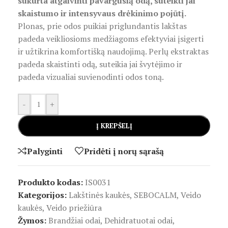
sukurta atgaivinti pavargusią odą, suteikti jai
skaistumo ir intensyvaus drėkinimo pojūtį.
Plonas, prie odos puikiai priglundantis lakštas
padeda veikliosioms medžiagoms efektyviai įsigerti
ir užtikrina komfortišką naudojimą. Perlų ekstraktas
padeda skaistinti odą, suteikia jai švytėjimo ir
padeda vizualiai suvienodinti odos toną.
-
+
Į KREPŠELĮ
Palyginti
Pridėti į norų sąrašą
Produkto kodas:
IS0031
Kategorijos:
Lakštinės kaukės
,
SEBOCALM
,
Veido
kaukės
,
Veido priežiūra
Žymos:
Brandžiai odai
,
Dehidratuotai odai
,