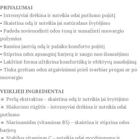
PRIVALUMAI
• Intensyviai drėkina ir suteikia odai putlumo pojūtį
• Skaistina odą ir suteikia jai natūralaus švytėjimo
• Padeda suvienodinti odos toną ir sumažinti nuovargio
požymius
• Ramina jautrią odą ir palaiko komforto pojūtį
• Stiprina odos apsauginį barjerą ir saugo nuo išsausėjimo
• Lakštinė forma užtikrina komfortišką ir efektyvų naudojimą
• Tinka greitam odos atgaivinimui prieš svarbias progas ar po
nuovargio
VEIKLIEJI INGREDIENTAI
🔹 Perlų ekstraktas – skaistina odą ir suteikia jai švytėjimo
🔹 Hialurono rūgštis – intensyviai drėkina ir suteikia odai
putlumo
🔹 Niacinamidas (vitaminas B3) – skaistina ir stiprina odos
barjerą
🔹 Stabilus vitaminas C – suteikia odai gyvybingumo ir