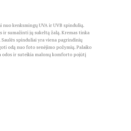
i nuo kenksmingų UVA ir UVB spindulių.
s ir sumažinti jų sukeltą žalą. Kremas tinka
s. Saulės spinduliai yra viena pagrindinių
oti odą nuo foto senėjimo požymių. Palaiko
na odos ir suteikia malonų komforto pojūtį