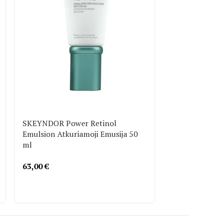
SKEYNDOR Power Retinol
SKEYNDOR Po
Emulsion Atkuriamoji Emusija 50
Intensyvus A
ml
50 ml
63,00
€
63,00
€