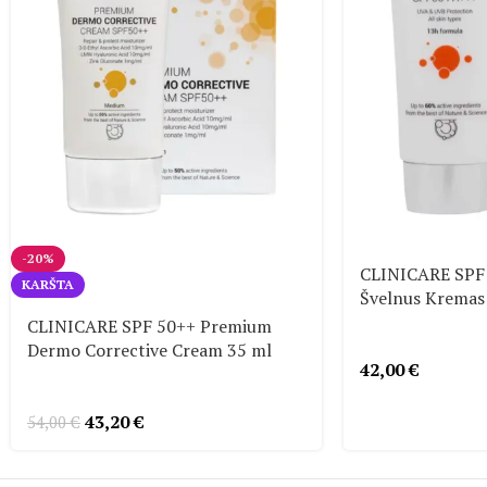
-20%
CLINICARE SPF 
KARŠTA
Švelnus Kremas
CLINICARE SPF 50++ Premium
Dermo Corrective Cream 35 ml
42,00
€
43,20
€
54,00
€