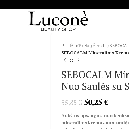
Pradžia
/
Prekių ženklai
/
SEBOCA
SEBOCALM Mineralinis Kremas
SEBOCALM Mine
Nuo Saulės su 
50,25
€
55,85
€
Aukštos apsaugos nuo kenksm
mineralinis kremas nuo saulės 