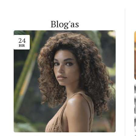
Blog'as
24
BIR