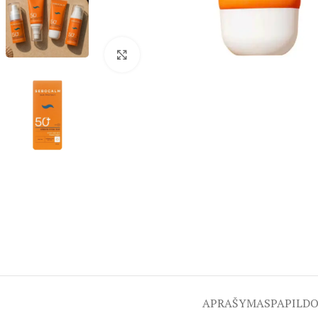
Spustelėkite, kad padidintumėte
APRAŠYMAS
PAPILD