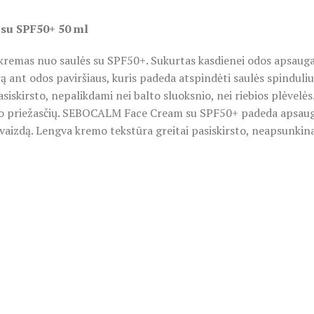
su SPF50+ 50 ml
remas nuo saulės su SPF50+. Sukurtas kasdienei odos apsauga
rą ant odos paviršiaus, kuris padeda atspindėti saulės spinduliu
 pasiskirsto, nepalikdami nei balto sluoksnio, nei riebios plėvelė
imo priežasčių. SEBOCALM Face Cream su SPF50+ padeda apsaug
išvaizdą. Lengva kremo tekstūra greitai pasiskirsto, neapsunki