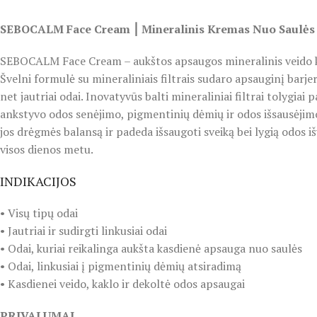
SEBOCALM Face Cream ⎮ Mineralinis Kremas Nuo Saulės 
SEBOCALM Face Cream – aukštos apsaugos mineralinis veido k
Švelni formulė su mineraliniais filtrais sudaro apsauginį barje
net jautriai odai. Inovatyvūs balti mineraliniai filtrai tolygiai
ankstyvo odos senėjimo, pigmentinių dėmių ir odos išsausėj
jos drėgmės balansą ir padeda išsaugoti sveiką bei lygią odos 
visos dienos metu.
INDIKACIJOS
• Visų tipų odai
• Jautriai ir sudirgti linkusiai odai
• Odai, kuriai reikalinga aukšta kasdienė apsauga nuo saulės
• Odai, linkusiai į pigmentinių dėmių atsiradimą
• Kasdienei veido, kaklo ir dekoltė odos apsaugai
PRIVALUMAI