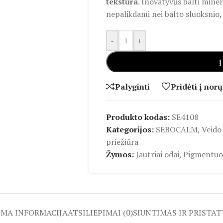
tekstūra
. Inovatyvūs balti minera
nepalikdami nei balto sluoksnio, 
-
+
Į
Palyginti
Pridėti į norų
Produkto kodas:
SE4108
Kategorijos:
SEBOCALM
,
Veido
priežiūra
Žymos:
Jautriai odai
,
Pigmentuot
OMA INFORMACIJA
ATSILIEPIMAI (0)
SIUNTIMAS IR PRISTA