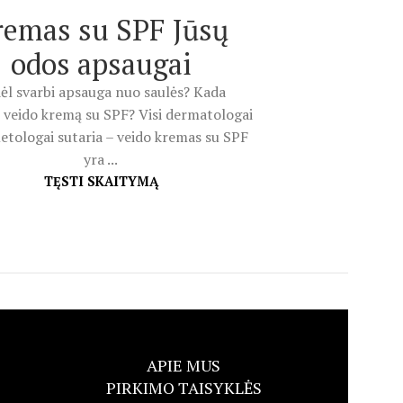
remas su SPF Jūsų
odos apsaugai
ėl svarbi apsauga nuo saulės? Kada
 veido kremą su SPF? Visi dermatologai
etologai sutaria – veido kremas su SPF
yra ...
TĘSTI SKAITYMĄ
APIE MUS
PIRKIMO TAISYKLĖS