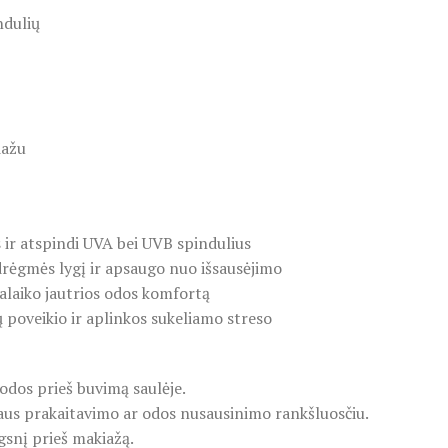
ndulių
iažu
s ir atspindi UVA bei UVB spindulius
 drėgmės lygį ir apsaugo nuo išsausėjimo
alaiko jautrios odos komfortą
 poveikio ir aplinkos sukeliamo streso
 odos prieš buvimą saulėje.
saus prakaitavimo ar odos nusausinimo rankšluosčiu.
gsnį prieš makiažą.