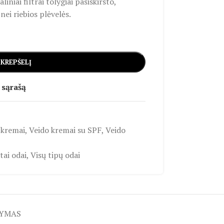
liniai filtrai tolygiai pasiskirsto,
nei riebios plėvelės.
 KREPŠELĮ
 sąrašą
 kremai
,
Veido kremai su SPF
,
Veido
ai odai
,
Visų tipų odai
TYMAS