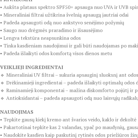
• Aukšta plataus spektro SPF50+ apsauga nuo UVA ir UVB spi
• Mineraliniai filtrai užtikrina švelnią apsaugą jautriai odai
• Padeda apsaugoti odą nuo ankstyvo senėjimo požymių
• Saugo nuo drėgmės praradimo ir išsausėjimo
• Lengva tekstūra neapsunkina odos
• Tinka kasdieniam naudojimui ir gali būti naudojamas po mak
• Padeda išlaikyti odos komfortą visos dienos metu
VEIKLIEJI INGREDIENTAI
🔹 Mineraliniai UV filtrai – sukuria apsauginį sluoksnį ant odo
🔹 Drėkinamieji ingredientai – padeda išlaikyti optimalų odos
🔹 Raminamieji komponentai – mažina diskomforto pojūtį ir p
🔹 Antioksidantai – padeda apsaugoti odą nuo laisvųjų radikalų
NAUDOJIMAS
• Tepkite gausų kiekį kremo ant švarios veido, kaklo ir dekoltė
• Pakartotinai tepkite kas 2 valandas, ypač po maudynių, gau
• Naudokite kasdien kaip paskutinį rytinės odos priežiūros žin