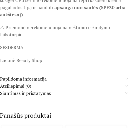
susigers. Po serumo rekomenduojama tepti kasdienį kremą
pagal odos tipą ir naudoti
apsaugą nuo saulės (SPF30 arba
aukštesnį)
.
⚠️ Priemonė nerekomenduojama nėštumo ir žindymo
laikotarpiu.
SESDERMA
Luconè Beauty Shop
Papildoma informacija
Atsiliepimai (0)
Siuntimas ir pristatymas
Panašūs produktai