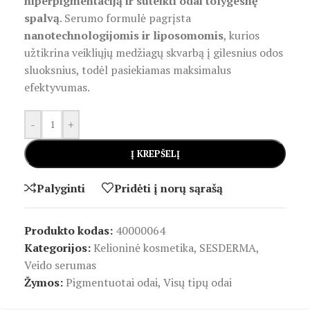
hiperpigmentaciją ir suteikti odai tolygesnę
spalvą
. Serumo formulė pagrįsta
nanotechnologijomis ir liposomomis
, kurios
užtikrina veikliųjų medžiagų skvarbą į gilesnius odos
sluoksnius, todėl pasiekiamas maksimalus
efektyvumas.
-
+
Į KREPŠELĮ
Palyginti
Pridėti į norų sąrašą
Produkto kodas:
40000064
Kategorijos:
Kelioninė kosmetika
,
SESDERMA
,
Veido serumas
Žymos:
Pigmentuotai odai
,
Visų tipų odai