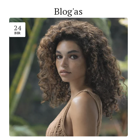
Blog'as
24
BIR