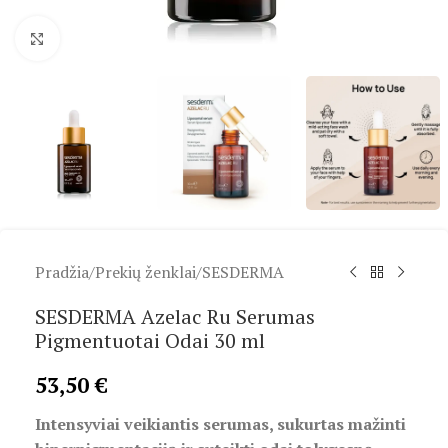
Spustelėkite, kad padidintumėte
Pradžia
/
Prekių ženklai
/
SESDERMA
SESDERMA Azelac Ru Serumas
Pigmentuotai Odai 30 ml
53,50
€
Intensyviai veikiantis serumas, sukurtas mažinti