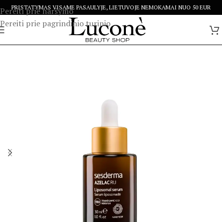
PRISTATYMAS VISAME PASAULYJE, LIETUVOJE NEMOKAMAI NUO 50 EUR
Pereiti prie naršymo
Pereiti prie pagrindinio turinio