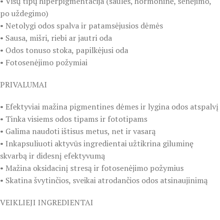
• Visų tipų hiperpigmentacija (saulės, hormoninė, senėjimo,
po uždegimo)
• Netolygi odos spalva ir patamsėjusios dėmės
• Sausa, mišri, riebi ar jautri oda
• Odos tonuso stoka, papilkėjusi oda
• Fotosenėjimo požymiai
PRIVALUMAI
• Efektyviai mažina pigmentines dėmes ir lygina odos atspalvį
• Tinka visiems odos tipams ir fototipams
• Galima naudoti ištisus metus, net ir vasarą
• Inkapsuliuoti aktyvūs ingredientai užtikrina giluminę
skvarbą ir didesnį efektyvumą
• Mažina oksidacinį stresą ir fotosenėjimo požymius
• Skatina švytinčios, sveikai atrodančios odos atsinaujinimą
VEIKLIEJI INGREDIENTAI