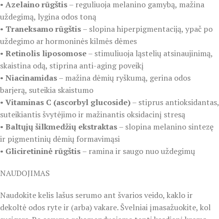
•
Azelaino rūgštis
– reguliuoja melanino gamybą, mažina
uždegimą, lygina odos toną
•
Traneksamo rūgštis
– slopina hiperpigmentaciją, ypač po
uždegimo ar hormoninės kilmės dėmes
•
Retinolis liposomose
– stimuliuoja ląstelių atsinaujinimą,
skaistina odą, stiprina anti-aging poveikį
•
Niacinamidas
– mažina dėmių ryškumą, gerina odos
barjerą, suteikia skaistumo
•
Vitaminas C (ascorbyl glucoside)
– stiprus antioksidantas,
suteikiantis švytėjimo ir mažinantis oksidacinį stresą
•
Baltųjų šilkmedžių ekstraktas
– slopina melanino sintezę
ir pigmentinių dėmių formavimąsi
•
Gliciretininė rūgštis
– ramina ir saugo nuo uždegimų
NAUDOJIMAS
Naudokite kelis lašus serumo ant švarios veido, kaklo ir
dekoltė odos ryte ir (arba) vakare. Švelniai įmasažuokite, kol