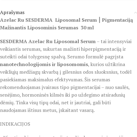
Aprašymas
Azelac Ru SESDERMA Liposomal Serum ⎮ Pigmentaciją
Mažinantis Liposominis Serumas 30 ml
SESDERMA Azelac Ru Liposomal Serum
– tai intensyviai
veikiantis serumas, sukurtas mažinti hiperpigmentaciją ir
suteikti odai tolygesnę spalvą. Serumo formulė pagrįsta
nanotechnologijomis ir liposomomis
, kurios užtikrina
veikliųjų medžiagų skvarbą į gilesnius odos sluoksnius, todėl
pasiekiamas maksimalus efektyvumas. Šis serumas
rekomenduojamas įvairaus tipo pigmentacijai – nuo saulės,
senėjimo, hormoninės kilmės iki po uždegimo atsiradusių
dėmių. Tinka visų tipų odai, net ir jautriai, gali būti
naudojamas ištisus metus, įskaitant vasarą.
INDIKACIJOS