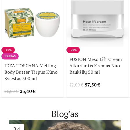
-10%
-20%
NAUJAS
FUSION Meso Lift Cream
IDEA TOSCANA Melting
Atkuriantis Kremas Nuo
Body Butter Tirpus Kūno
Raukšlių 50 ml
Sviestas 300 ml
57,50
€
72,00
€
23,40
€
26,00
€
Blog'as
24