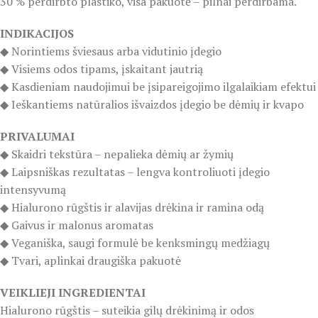
30 % perdirbto plastiko, visa pakuotė – pilnai perdirbama.
INDIKACIJOS
◆ Norintiems šviesaus arba vidutinio įdegio
◆ Visiems odos tipams, įskaitant jautrią
◆ Kasdieniam naudojimui be įsipareigojimo ilgalaikiam efektui
◆ Ieškantiems natūralios išvaizdos įdegio be dėmių ir kvapo
PRIVALUMAI
◆ Skaidri tekstūra – nepalieka dėmių ar žymių
◆ Laipsniškas rezultatas – lengva kontroliuoti įdegio
intensyvumą
◆ Hialurono rūgštis ir alavijas drėkina ir ramina odą
◆ Gaivus ir malonus aromatas
◆ Veganiška, saugi formulė be kenksmingų medžiagų
◆ Tvari, aplinkai draugiška pakuotė
VEIKLIEJI INGREDIENTAI
Hialurono rūgštis – suteikia gilų drėkinimą ir odos