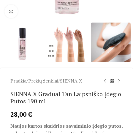
Spustelėkite, kad padidintumėte
Pradžia
/
Prekių ženklai
/
SIENNA-X
SIENNA X Gradual Tan Laipsniško Įdegio
Putos 190 ml
28,00
€
Naujos kartos skaidrios savaiminio įdegio putos,