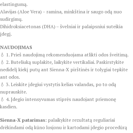
elastingumą.
Alavijas (Aloe Vera) – ramina, minkština ir saugo odą nuo
sudirgimų.
Dihidroksiacetonas (DHA) – švelniai ir palaipsniui suteikia
įdegį.
NAUDOJIMAS
💧 1. Prieš naudojimą rekomenduojama atlikti odos šveitimą.
💧 2. Buteliuką suplakite, laikykite vertikaliai. Paskirstykite
nedidelį kiekį putų ant Sienna-X pirštinės ir tolygiai tepkite
ant odos.
💧 3. Leiskite įdegiui vystytis kelias valandas, po to odą
nuprauskite.
💧 4. Įdegio intensyvumas stiprės naudojant priemonę
kasdien.
Sienna-X patarimas:
palaikykite rezultatą reguliariai
drėkindami odą kūno losjonu ir kartodami įdegio procedūrą