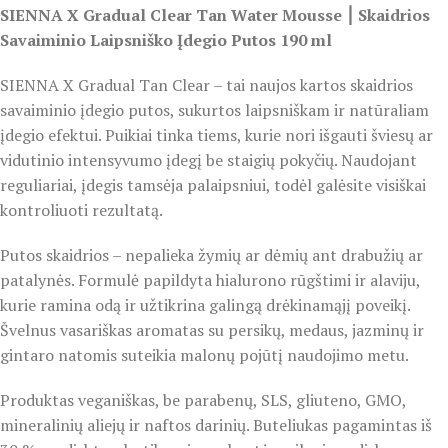
SIENNA X Gradual Clear Tan Water Mousse ⎮ Skaidrios
Savaiminio Laipsniško Įdegio Putos 190 ml
SIENNA X Gradual Tan Clear – tai naujos kartos skaidrios
savaiminio įdegio putos, sukurtos laipsniškam ir natūraliam
įdegio efektui. Puikiai tinka tiems, kurie nori išgauti šviesų ar
vidutinio intensyvumo įdegį be staigių pokyčių. Naudojant
reguliariai, įdegis tamsėja palaipsniui, todėl galėsite visiškai
kontroliuoti rezultatą.
Putos skaidrios – nepalieka žymių ar dėmių ant drabužių ar
patalynės. Formulė papildyta hialurono rūgštimi ir alaviju,
kurie ramina odą ir užtikrina galingą drėkinamąjį poveikį.
Švelnus vasariškas aromatas su persikų, medaus, jazminų ir
gintaro natomis suteikia malonų pojūtį naudojimo metu.
Produktas veganiškas, be parabenų, SLS, gliuteno, GMO,
mineralinių aliejų ir naftos darinių. Buteliukas pagamintas iš