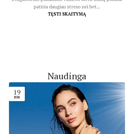
patiria daugiau streso nei bet...
TĘSTI SKAITYMĄ
Naudinga
19
BIR