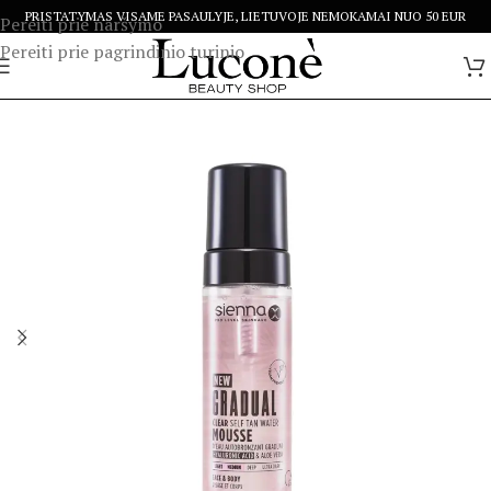
PRISTATYMAS VISAME PASAULYJE, LIETUVOJE NEMOKAMAI NUO 50 EUR
Pereiti prie naršymo
Pereiti prie pagrindinio turinio