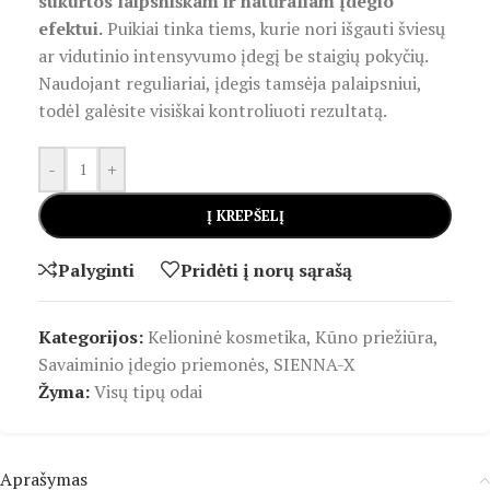
sukurtos laipsniškam ir natūraliam įdegio
efektui.
Puikiai tinka tiems, kurie nori išgauti šviesų
ar vidutinio intensyvumo įdegį be staigių pokyčių.
Naudojant reguliariai, įdegis tamsėja palaipsniui,
todėl galėsite visiškai kontroliuoti rezultatą.
-
+
Į KREPŠELĮ
Palyginti
Pridėti į norų sąrašą
Kategorijos:
Kelioninė kosmetika
,
Kūno priežiūra
,
Savaiminio įdegio priemonės
,
SIENNA-X
Žyma:
Visų tipų odai
Aprašymas