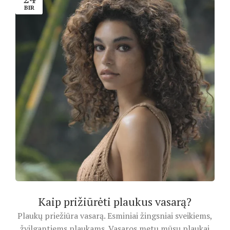
BIR
Kaip prižiūrėti plaukus vasarą?
Plaukų priežiūra vasarą. Esminiai žingsniai sveikiems,
žvilgantiems plaukams. Vasaros metu mūsų plaukai