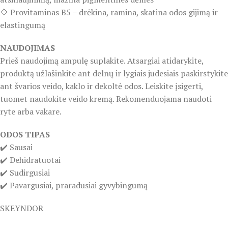
🔷 Provitaminas B5 – drėkina, ramina, skatina odos gijimą ir
elastingumą
NAUDOJIMAS
Prieš naudojimą ampulę suplakite. Atsargiai atidarykite,
produktą užlašinkite ant delnų ir lygiais judesiais paskirstykite
ant švarios veido, kaklo ir dekoltė odos. Leiskite įsigerti,
tuomet naudokite veido kremą. Rekomenduojama naudoti
ryte arba vakare.
ODOS TIPAS
✔️ Sausai
✔️ Dehidratuotai
✔️ Sudirgusiai
✔️ Pavargusiai, praradusiai gyvybingumą
SKEYNDOR