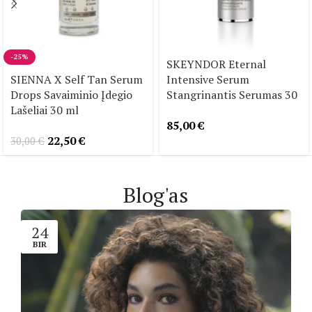
-25%
SKEYNDOR Eternal
SIENNA X Self Tan Serum
Intensive Serum
Drops Savaiminio Įdegio
Stangrinantis Serumas 30
Lašeliai 30 ml
ml
85,00
€
22,50
€
30,00
€
Blog'as
24
BIR