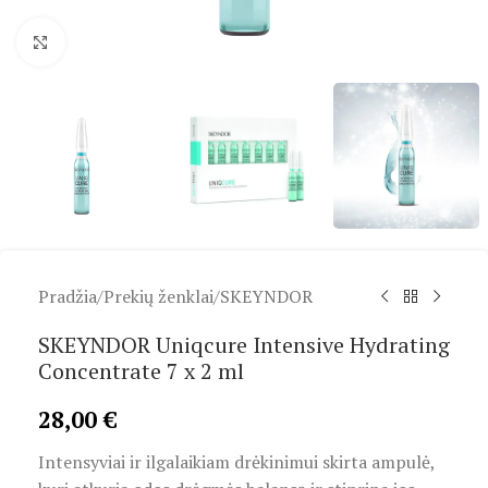
Spustelėkite, kad padidintumėte
Pradžia
/
Prekių ženklai
/
SKEYNDOR
SKEYNDOR Uniqcure Intensive Hydrating
Concentrate 7 x 2 ml
28,00
€
Intensyviai ir ilgalaikiam drėkinimui skirta ampulė,