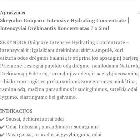
Aprašymas
Skeyndor Uniqcure Intensive Hydrating Concentrate ⎮
Intensyviai Drėkinantis Koncentratas 7 x 2 ml
SKEYNDOR Uniqcure Intensive Hydrating Concentrate –
intensyviai ir ilgalaikiam drėkinimui skirta ampulė, kuri
atkuria odos drėgmės balansą ir stiprina jos apsauginį barjerą.
Priemonė tiesiogiai papildo odą drėgme, naudodama Natūralų
Drėkinamąjį Faktorių, termalinį vandenį ir acetylglucosaminą
– hialurono rūgšties prekursoriumi. Koncentratas minkština,
ramina odą, mažina paraudimus ir sudirginimus, suteikia odai
lygumo, elastingumo bei gaivumo.
INDIKACIJOS
✔️ Sausai, dehidratuotai odai
✔️ Odai, linkusiai į paraudimus ir sudirgimus
✔️ Pavargusiai, praradusiai gyvybingumą odai