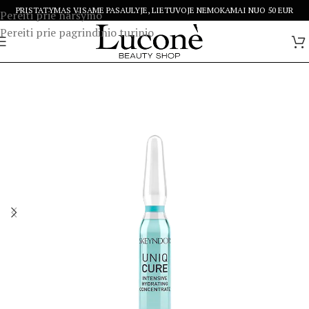
PRISTATYMAS VISAME PASAULYJE, LIETUVOJE NEMOKAMAI NUO 50 EUR
Pereiti prie naršymo
Pereiti prie pagrindinio turinio