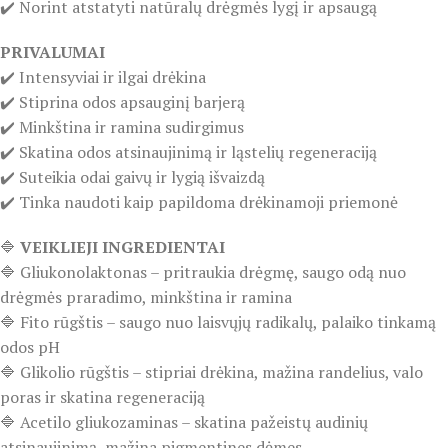
✔️ Norint atstatyti natūralų drėgmės lygį ir apsaugą
PRIVALUMAI
✔️ Intensyviai ir ilgai drėkina
✔️ Stiprina odos apsauginį barjerą
✔️ Minkština ir ramina sudirgimus
✔️ Skatina odos atsinaujinimą ir ląstelių regeneraciją
✔️ Suteikia odai gaivų ir lygią išvaizdą
✔️ Tinka naudoti kaip papildoma drėkinamoji priemonė
🔷
VEIKLIEJI INGREDIENTAI
🔷 Gliukonolaktonas – pritraukia drėgmę, saugo odą nuo
drėgmės praradimo, minkština ir ramina
🔷 Fito rūgštis – saugo nuo laisvųjų radikalų, palaiko tinkamą
odos pH
🔷 Glikolio rūgštis – stipriai drėkina, mažina randelius, valo
poras ir skatina regeneraciją
🔷 Acetilo gliukozaminas – skatina pažeistų audinių
atsinaujinimą, mažina pigmentines dėmes