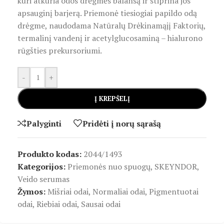
kuri atkuria odos drėgmės balansą ir stiprina jos
apsauginį barjerą. Priemonė tiesiogiai papildo odą
drėgme, naudodama Natūralų Drėkinamąjį Faktorių,
termalinį vandenį ir acetylglucosaminą – hialurono
rūgšties prekursoriumi.
-
+
Į KREPŠELĮ
Palyginti
Pridėti į norų sąrašą
Produkto kodas:
2044/1493
Kategorijos:
Priemonės nuo spuogų
,
SKEYNDOR
,
Veido serumas
Žymos:
Mišriai odai
,
Normaliai odai
,
Pigmentuotai
odai
,
Riebiai odai
,
Sausai odai