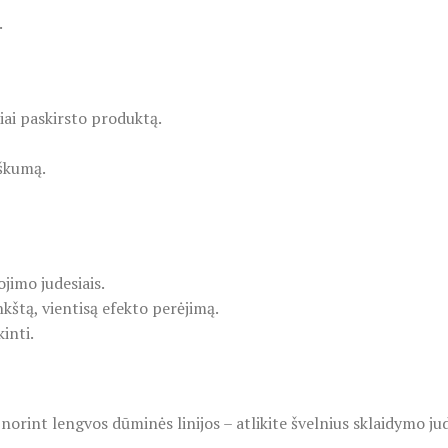
.
liai paskirsto produktą.
iškumą.
jimo judesiais.
nkštą, vientisą efekto perėjimą.
inti.
norint lengvos dūminės linijos – atlikite švelnius sklaidymo ju