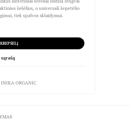
nkūs sintetiniai šereliai leidžia lengvai
aktinius šešėlius, o universali šepetėlio
gimui, tiek spalvos sklaidymui.
 KREPŠELĮ
 sąrašą
INIKA ORGANIC
TYMAS