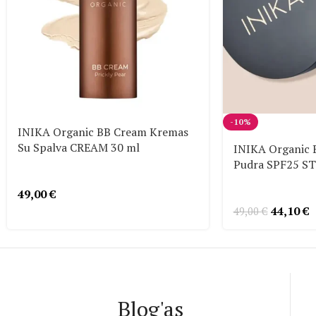
-10%
INIKA Organic BB Cream Kremas
Su Spalva CREAM 30 ml
INIKA Organic B
Pudra SPF25 S
49,00
€
44,10
€
49,00
€
Blog'as