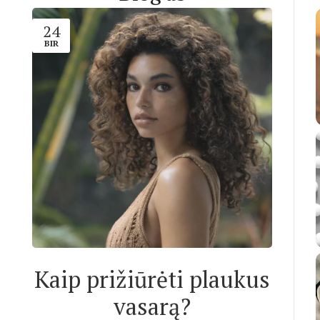
24
BIR
Kaip prižiūrėti plaukus
vasarą?