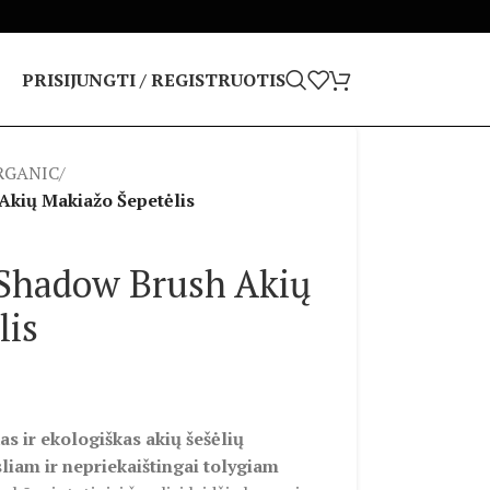
PRISIJUNGTI / REGISTRUOTIS
RGANIC
/
Akių Makiažo Šepetėlis
Shadow Brush Akių
lis
s ir ekologiškas akių šešėlių
sliam ir nepriekaištingai tolygiam