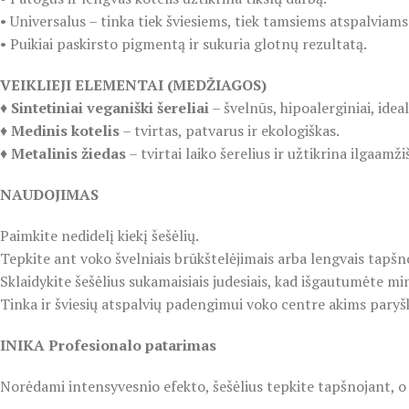
• Universalus – tinka tiek šviesiems, tiek tamsiems atspalviams
• Puikiai paskirsto pigmentą ir sukuria glotnų rezultatą.
VEIKLIEJI ELEMENTAI (MEDŽIAGOS)
♦️
Sintetiniai veganiški šereliai
– švelnūs, hipoalerginiai, idea
♦️
Medinis kotelis
– tvirtas, patvarus ir ekologiškas.
♦️
Metalinis žiedas
– tvirtai laiko šerelius ir užtikrina ilgaamž
NAUDOJIMAS
Paimkite nedidelį kiekį šešėlių.
Tepkite ant voko švelniais brūkštelėjimais arba lengvais tapšno
Sklaidykite šešėlius sukamaisiais judesiais, kad išgautumėte mi
Tinka ir šviesių atspalvių padengimui voko centre akims paryšk
INIKA Profesionalo patarimas
Norėdami intensyvesnio efekto, šešėlius tepkite tapšnojant, o 