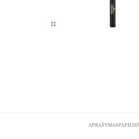
Spustelėkite, kad padidintumėte
APRAŠYMAS
PAPILD