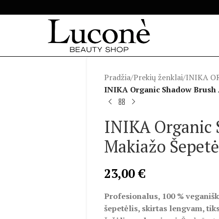
Pradžia
/
Prekių ženklai
/
INIKA O
INIKA Organic Shadow Brush 
INIKA Organic 
Makiažo Šepetė
23,00
€
Profesionalus, 100 % veganiška
šepetėlis, skirtas lengvam, tik