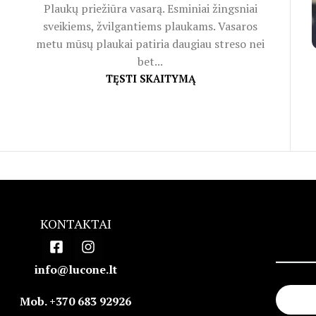
Plaukų priežiūra vasarą. Esminiai žingsniai
sveikiems, žvilgantiems plaukams. Vasaros
metu mūsų plaukai patiria daugiau streso nei
bet...
TĘSTI SKAITYMĄ
KONTAKTAI
info@lucone.lt
Mob. +370 683 92926