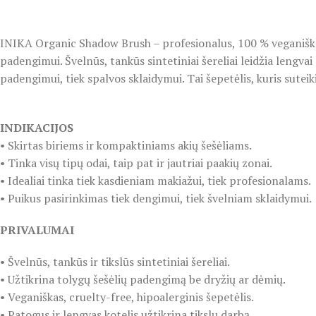
Makiažo Šepetėliai
INIKA Organic Shadow Brush – profesionalus, 100 % veganiškas i
padengimui. Švelnūs, tankūs sintetiniai šereliai leidžia lengvai 
padengimui, tiek spalvos sklaidymui. Tai šepetėlis, kuris suteik
Makiažo šepetėliai.
INDIKACIJOS
• Skirtas biriems ir kompaktiniams akių šešėliams.
• Tinka visų tipų odai, taip pat ir jautriai paakių zonai.
• Idealiai tinka tiek kasdieniam makiažui, tiek profesionalams.
• Puikus pasirinkimas tiek dengimui, tiek švelniam sklaidymui.
PRIVALUMAI
• Švelnūs, tankūs ir tikslūs sintetiniai šereliai.
• Užtikrina tolygų šešėlių padengimą be dryžių ar dėmių.
• Veganiškas, cruelty-free, hipoalerginis šepetėlis.
• Patogus ir lengvas kotelis užtikrina tikslų darbą.