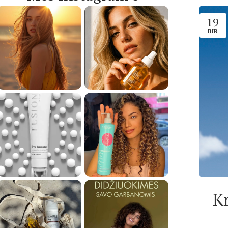
19
BIR
K