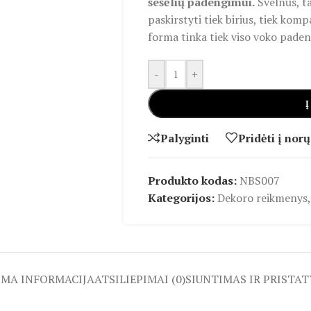
šešėlių padengimui.
Švelnūs, ta
paskirstyti tiek birius, tiek komp
forma tinka tiek viso voko paden
-
+
Į
Palyginti
Pridėti į norų
Produkto kodas:
NBS007
Kategorijos:
Dekoro reikmenys
,
OMA INFORMACIJA
ATSILIEPIMAI (0)
SIUNTIMAS IR PRISTA