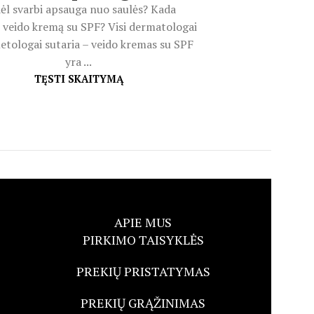
ėl svarbi apsauga nuo saulės? Kada
 veido kremą su SPF? Visi dermatologai
etologai sutaria – veido kremas su SPF
yra ...
TĘSTI SKAITYMĄ
APIE MUS
PIRKIMO TAISYKLĖS
PREKIŲ PRISTATYMAS
PREKIŲ GRĄŽINIMAS