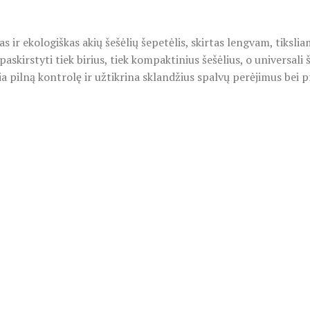
r ekologiškas akių šešėlių šepetėlis, skirtas lengvam, tiksliam
paskirstyti tiek birius, tiek kompaktinius šešėlius, o universali
ia pilną kontrolę ir užtikrina sklandžius spalvų perėjimus bei p