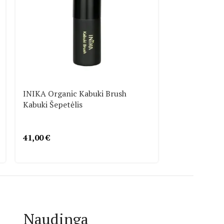
INIKA Organic Kabuki Brush
INIKA Organ
Kabuki Šepetėlis
Brush Skaista
41,00
€
32,00
€
Naudinga