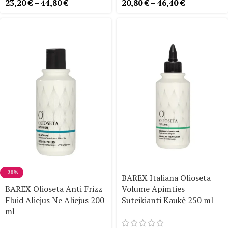
23,20
€
–
44,80
€
20,80
€
–
46,40
€
-20%
BAREX Italiana Olioseta
BAREX Olioseta Anti Frizz
Volume Apimties
Fluid Aliejus Ne Aliejus 200
Suteikianti Kaukė 250 ml
ml