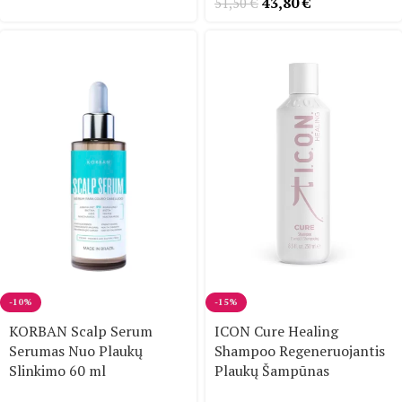
43,80
€
51,50
€
-10%
-15%
KORBAN Scalp Serum
ICON Cure Healing
Serumas Nuo Plaukų
Shampoo Regeneruojantis
Slinkimo 60 ml
Plaukų Šampūnas