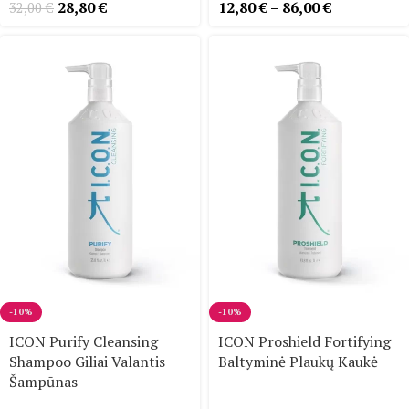
28,80
€
12,80
€
–
86,00
€
32,00
€
-10%
-10%
ICON Purify Cleansing
ICON Proshield Fortifying
Shampoo Giliai Valantis
Baltyminė Plaukų Kaukė
Šampūnas