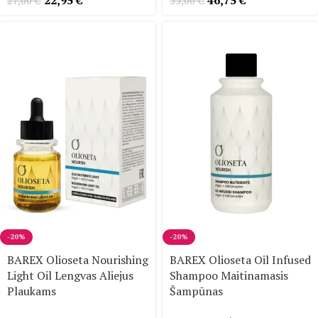
22,95
€
46,75
€
27,00
€
55,00
€
-20%
-20%
BAREX Olioseta Nourishing
BAREX Olioseta Oil Infused
Light Oil Lengvas Aliejus
Shampoo Maitinamasis
Plaukams
Šampūnas