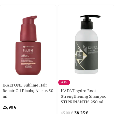
-15%
IRALTONE Sublime Hair
Repair Oil Plaukų Aliejus 50
HADAT hydro Root
ml
Strengthening Shampoo
STIPRINANTIS 250 ml
25,90
€
38,25
€
45,00
€