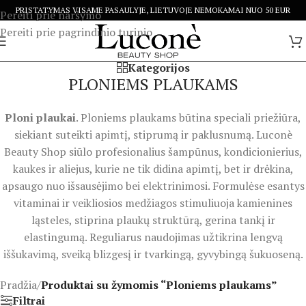
PRISTATYMAS VISAME PASAULYJE, LIETUVOJE NEMOKAMAI NUO 50 EUR
Pereiti prie naršymo
Pereiti prie pagrindinio turinio
Kategorijos
PLONIEMS PLAUKAMS
Ploni plaukai
. Ploniems plaukams būtina speciali priežiūra,
siekiant suteikti apimtį, stiprumą ir paklusnumą. Luconè
Beauty Shop siūlo profesionalius šampūnus, kondicionierius,
kaukes ir aliejus, kurie ne tik didina apimtį, bet ir drėkina,
apsaugo nuo išsausėjimo bei elektrinimosi. Formulėse esantys
vitaminai ir veikliosios medžiagos stimuliuoja kamienines
ląsteles, stiprina plaukų struktūrą, gerina tankį ir
elastingumą. Reguliarus naudojimas užtikrina lengvą
iššukavimą, sveiką blizgesį ir tvarkingą, gyvybingą šukuoseną.
Pradžia
/
Produktai su žymomis “Ploniems plaukams”
Filtrai