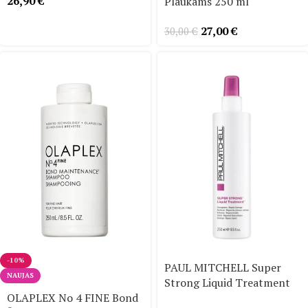
26,90
€
Plaukams 250 ml
27,00
€
30,00
€
-10%
PAUL MITCHELL Super
NAUJAS
Strong Liquid Treatment
OLAPLEX No 4 FINE Bond