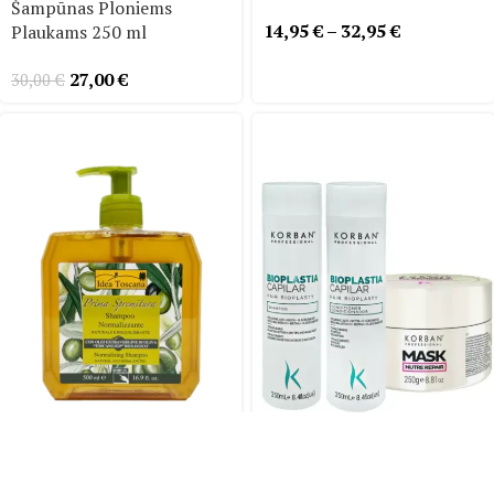
Šampūnas Ploniems
14,95
€
–
32,95
€
Plaukams 250 ml
27,00
€
30,00
€
-10%
-10%
IDEA Toscana Shampoo
KORBAN Professional