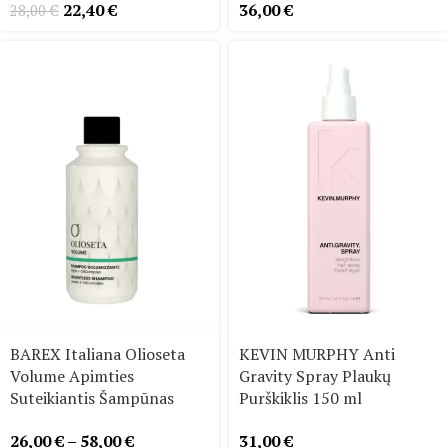
22,40
€
36,00
€
28,00
€
BAREX Italiana Olioseta
KEVIN MURPHY Anti
Volume Apimties
Gravity Spray Plaukų
Suteikiantis Šampūnas
Purškiklis 150 ml
26,00
€
–
58,00
€
31,00
€