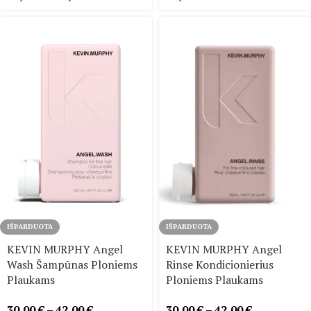
IŠPARDUOTA
IŠPARDUOTA
KEVIN MURPHY Angel
KEVIN MURPHY Angel
Wash Šampūnas Ploniems
Rinse Kondicionierius
Plaukams
Ploniems Plaukams
30,00
€
–
42,00
€
30,00
€
–
42,00
€