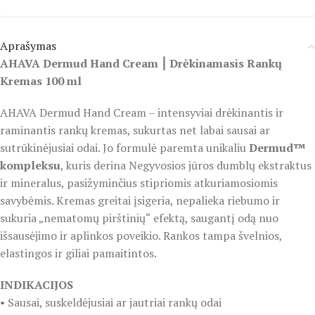
Aprašymas
AHAVA Dermud Hand Cream ⎮ Drėkinamasis Rankų
Kremas 100 ml
AHAVA Dermud Hand Cream – intensyviai drėkinantis ir
raminantis rankų kremas, sukurtas net labai sausai ar
sutrūkinėjusiai odai. Jo formulė paremta unikaliu
Dermud™
kompleksu
, kuris derina Negyvosios jūros dumblų ekstraktus
ir mineralus, pasižyminčius stipriomis atkuriamosiomis
savybėmis. Kremas greitai įsigeria, nepalieka riebumo ir
sukuria „nematomų pirštinių“ efektą, saugantį odą nuo
išsausėjimo ir aplinkos poveikio. Rankos tampa švelnios,
elastingos ir giliai pamaitintos.
INDIKACIJOS
• Sausai, suskeldėjusiai ar jautriai rankų odai