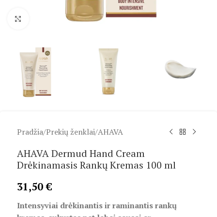
Spustelėkite, kad padidintumėte
Pradžia
/
Prekių ženklai
/
AHAVA
AHAVA Dermud Hand Cream
Drėkinamasis Rankų Kremas 100 ml
31,50
€
Intensyviai drėkinantis ir raminantis rankų