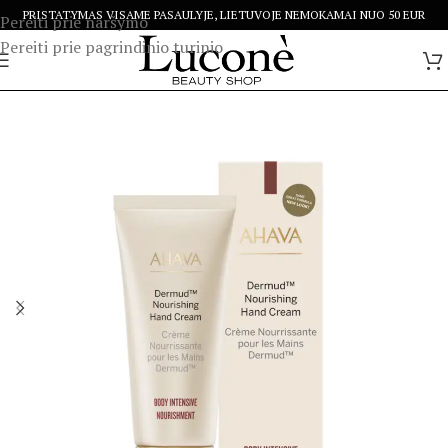
PRISTATYMAS VISAME PASAULYJE, LIETUVOJE NEMOKAMAI NUO 50 EUR
Pereiti prie naršymo
Pereiti prie pagrindinio turinio