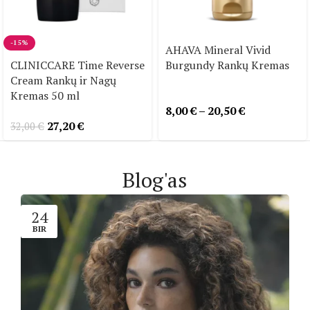
-15%
AHAVA Mineral Vivid
CLINICCARE Time Reverse
Burgundy Rankų Kremas
Cream Rankų ir Nagų
Kremas 50 ml
8,00
€
–
20,50
€
27,20
€
32,00
€
Blog'as
24
BIR