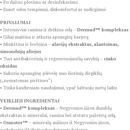
• Po dažno plovimo ar dezinfekavimo
• Esant odos tempimui, diskomfortui ar sudirgimui
PRIVALUMAI
• Intensyviai ramina ir drėkina odą –
Dermud™ kompleksas
• Giliai maitina ir atkuria apsauginį barjerą
• Minkština ir švelnina –
alavijų ekstraktas, alantoinas,
simondsijų aliejus
• Turi antibakterinių ir regeneruojančių savybių –
cinko
oksidas
• Sukuria apsauginę plėvelę nuo išorinių dirgiklių
(„nematomas pirštines“)
• Tinka kasdieniam naudojimui, ypač šaltuoju metų laiku
VEIKLIEJI INGREDIENTAI
•
Dermud™ kompleksas
– Negyvosios jūros dumblų
ekstraktas ir mineralai, ramina bei atstato pažeistą odą.
•
Osmoter™
– mineralų mišinys iš Negyvosios jūros,
padedantis išlaikyti odos drėgmės balansą.