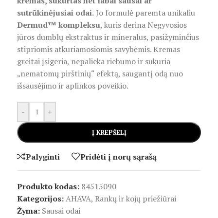
kremas, sukurtas net labai sausai ar
sutrūkinėjusiai odai.
Jo formulė paremta unikaliu
Dermud™ kompleksu
, kuris derina Negyvosios
jūros dumblų ekstraktus ir mineralus, pasižyminčius
stipriomis atkuriamosiomis savybėmis. Kremas
greitai įsigeria, nepalieka riebumo ir sukuria
„nematomų pirštinių“ efektą, saugantį odą nuo
išsausėjimo ir aplinkos poveikio.
-
+
Į KREPŠELĮ
Palyginti
Pridėti į norų sąrašą
Produkto kodas:
84515090
Kategorijos:
AHAVA
,
Rankų ir kojų priežiūrai
Žyma:
Sausai odai