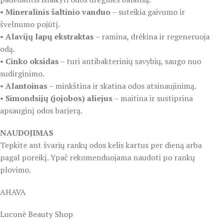
•
Mineralinis šaltinio vanduo
– suteikia gaivumo ir
švelnumo pojūtį.
•
Alavijų lapų ekstraktas
– ramina, drėkina ir regeneruoja
odą.
•
Cinko oksidas
– turi antibakterinių savybių, saugo nuo
sudirginimo.
•
Alantoinas
– minkština ir skatina odos atsinaujinimą.
•
Simondsijų (jojobos) aliejus
– maitina ir sustiprina
apsauginį odos barjerą.
NAUDOJIMAS
Tepkite ant švarių rankų odos kelis kartus per dieną arba
pagal poreikį. Ypač rekomenduojama naudoti po rankų
plovimo.
AHAVA
Luconè Beauty Shop