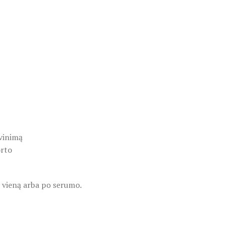
avinimą
orto
e vieną arba po serumo.