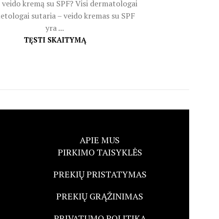
 veido kremą su SPF? Visi dermatologai
etologai sutaria – veido kremas su SPF
yra ...
TĘSTI SKAITYMĄ
APIE MUS
PIRKIMO TAISYKLĖS
PREKIŲ PRISTATYMAS
PREKIŲ GRĄŽINIMAS
PRIVATUMO POLITIKA