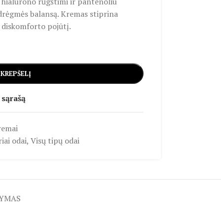
 hialurono rūgštimi ir pantenoliu
drėgmės balansą. Kremas stiprina
 diskomforto pojūtį.
 KREPŠELĮ
 sąrašą
remai
riai odai
,
Visų tipų odai
TYMAS