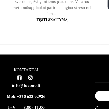
sveikiems, žvilgantiems plaukams. Vasaros
metu mūsų plaukai patiria daugiau streso nei
bet...
TĘSTI SKAITYMĄ
KONTAKTAI
info@lucone.lt
Mob. +370 683 92926
I - V 8:00 - 17:00