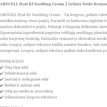
AROCELL Hyal B5 Soothing Cream ⎮ Gelinis Veido Kremas
AROCELL Hyal B5 Soothing Cream – Tai lengvos, gelinės tekstū
suteikia malonų vėsos pojūtį. Formulė su hialurono rūgštimi i
mažina diskomforto pojūtį. Pažangi 4 žingsnių drėkinimo siste
Liposominiai ingredientai pagerina veikliųjų medžiagų įsisavin
odos barjerinę funkciją. Natūralūs vėsinantys ekstraktai suteiki
odai. Lengva, nelipni tekstūra leidžia naudoti kasdien, tiek ryt
stangresnė. Lengva, nelipni tekstūra puikiai tinka kasdienei pri
INDIKACIJOS
✔️ Visų tipų odai
✔️ Dehidratuotai odai
✔️ Jautriai ir sudirgusiai odai
✔️ Riebiai ir mišriai odai
✔️ Odai po saulės ar procedūrų
✔️ Ieškantiems lengvos tekstūros