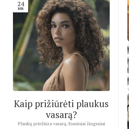
24
BIR
Kaip prižiūrėti plaukus
vasarą?
Plaukų priežiūra vasarą. Esminiai žingsniai