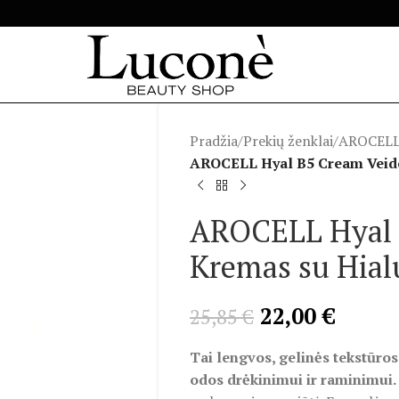
Pradžia
/
Prekių ženklai
/
AROCEL
AROCELL Hyal B5 Cream Veido
AROCELL Hyal 
Kremas su Hial
22,00
€
25,85
€
Tai lengvos, gelinės tekstūro
odos drėkinimui ir raminimui.