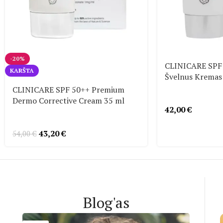
-20%
CLINICARE SPF 
KARŠTA
Švelnus Kremas
CLINICARE SPF 50++ Premium
Dermo Corrective Cream 35 ml
42,00
€
43,20
€
54,00
€
Blog'as