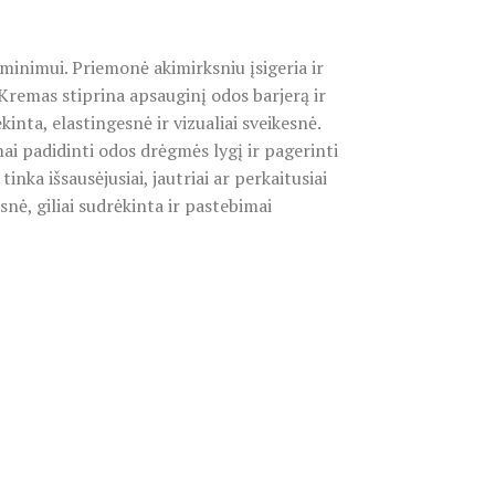
inimui. Priemonė akimirksniu įsigeria ir
Kremas stiprina apsauginį odos barjerą ir
ta, elastingesnė ir vizualiai sveikesnė.
ai padidinti odos drėgmės lygį ir pagerinti
nka išsausėjusiai, jautriai ar perkaitusiai
snė, giliai sudrėkinta ir pastebimai