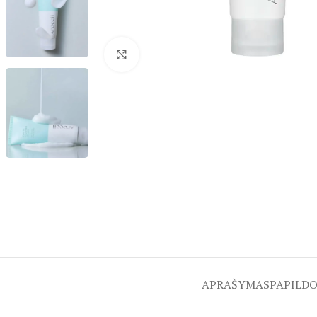
Spustelėkite, kad padidintumėte
APRAŠYMAS
PAPILD