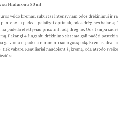
 su Hialuronu 80 ml
ros veido kremas, sukurtas intensyviam odos drėkinimui ir ram
r pantenoliu padeda palaikyti optimalų odos drėgmės balansą. 
ma padeda efektyviau prisotinti odą drėgme. Oda tampa sudrėkin
imą. Pažangi 4 žingsnių drėkinimo sistema gali padėti pastebim
a gaivumo ir padeda nuraminti sudirgusią odą. Kremas idealiai ti
e, tiek vakare. Reguliariai naudojant šį kremą, oda atrodo sveike
ežiūrai.