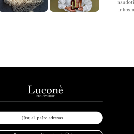
naudoti
ir kosm