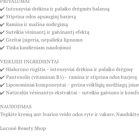
PRIVALUMAI
✔️ Intensyviai drėkina ir palaiko drėgmės balansą
✔️ Stiprina odos apsauginį barjerą
✔️ Ramina ir mažina sudirgimą
✔️ Suteikia vėsinantį ir gaivinantį efektą
✔️ Greitai įsigeria, nepalieka lipnumo
✔️ Tinka kasdieniam naudojimui
VEIKLIEJI INGREDIENTAI
✔️ Hialurono rūgštis – intensyviai drėkina ir palaiko drėgmę
✔️ Pantenolis (vitaminas B5) – ramina ir stiprina odos barjerą
✔️ Liposominiai komponentai – gerina veikliųjų medžiagų įsis
✔️ Natūralūs vėsinantys ekstraktai – suteikia gaivumo ir komf
NAUDOJIMAS
Tepkite kremą ant švarios veido odos ryte ir vakare. Naudokit
Luconè Beauty Shop