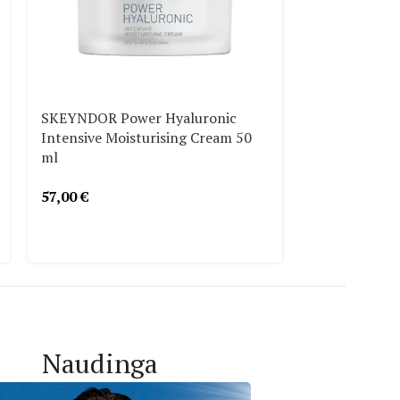
SKEYNDOR Power Hyaluronic
SKEYNDOR Po
Intensive Moisturising Cream 50
Contour Gel 
ml
57,00
€
37,00
€
Naudinga