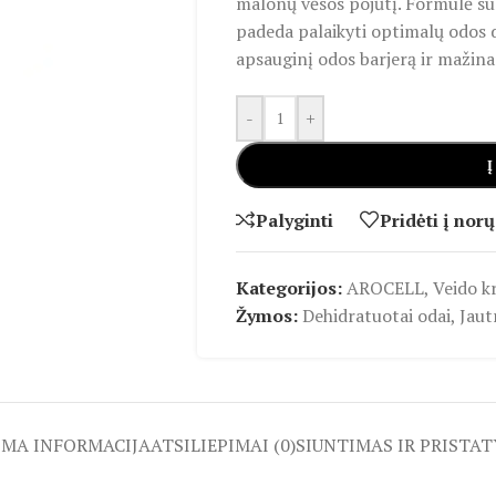
malonų vėsos pojūtį. Formulė su
padeda palaikyti optimalų odos 
apsauginį odos barjerą ir mažina
-
+
Į
Palyginti
Pridėti į norų
Kategorijos:
AROCELL
,
Veido k
Žymos:
Dehidratuotai odai
,
Jaut
OMA INFORMACIJA
ATSILIEPIMAI (0)
SIUNTIMAS IR PRISTA