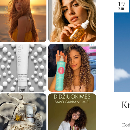
19
BIR
K
Kod