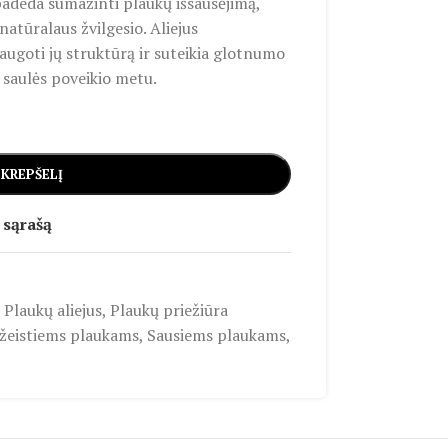
adeda sumažinti plaukų išsausėjimą,
 natūralaus žvilgesio. Aliejus
ugoti jų struktūrą ir suteikia glotnumo
 saulės poveikio metu.
 KREPŠELĮ
 sąrašą
Plaukų aliejus
,
Plaukų priežiūra
žeistiems plaukams
,
Sausiems plaukams
,