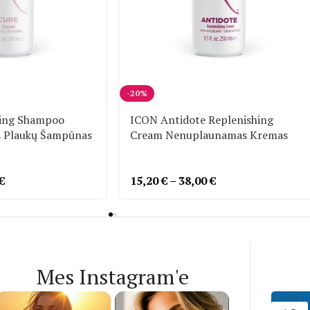
-20%
ling Shampoo
ICON Antidote Replenishing
s Plaukų Šampūnas
Cream Nenuplaunamas Kremas
€
15,20
€
–
38,00
€
Mes Instagram'e