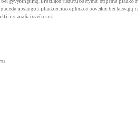
ą bei gyvybingumą. Brazilijos riešutų baltymai stiprina plauko 
r padeda apsaugoti plaukus nuo aplinkos poveikio bei laisvųjų r
 ir vizualiai sveikesni.
etu