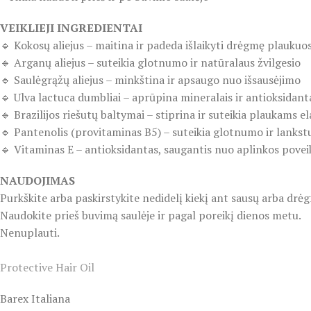
VEIKLIEJI INGREDIENTAI
🔹 Kokosų aliejus – maitina ir padeda išlaikyti drėgmę plaukuo
🔹 Arganų aliejus – suteikia glotnumo ir natūralaus žvilgesio
🔹 Saulėgrąžų aliejus – minkština ir apsaugo nuo išsausėjimo
🔹 Ulva lactuca dumbliai – aprūpina mineralais ir antioksidant
🔹 Brazilijos riešutų baltymai – stiprina ir suteikia plaukams 
🔹 Pantenolis (provitaminas B5) – suteikia glotnumo ir lanks
🔹 Vitaminas E – antioksidantas, saugantis nuo aplinkos povei
NAUDOJIMAS
Purkškite arba paskirstykite nedidelį kiekį ant sausų arba drė
Naudokite prieš buvimą saulėje ir pagal poreikį dienos metu.
Nenuplauti.
Protective Hair Oil
Barex Italiana