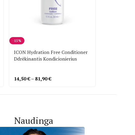
-15%
ICON Anti Fr
Glotninamas
ICON Hydration Free Conditioner
Ddrėkinantis Kondicionierius
15,00
€
–
103
14,50
€
–
81,90
€
Naudinga