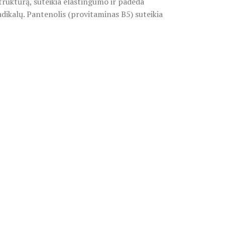
struktūrą, suteikia elastingumo ir padeda
adikalų. Pantenolis (provitaminas B5) suteikia