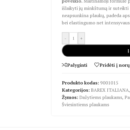
poveikio.
Maitinamoji formulė p
išlaikyti jų minkštumą ir suteikti
neapsunkina plaukų, padeda apsa
bei elastingumo net intensyvaus
-
+
Į
Palyginti
Pridėti į norų
Produkto kodas:
9001015
Kategorijos:
BAREX ITALIANA
,
Žymos:
Dažytiems plaukams
,
Pa
Šviesintiems plaukams