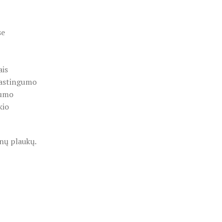
se
ais
elastingumo
tumo
kio
gnų plaukų.