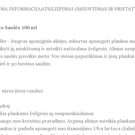
OMA INFORMACIJA
ATSILIEPIMAI (0)
SIUNTIMAS IR PRISTA
uo Saulės 100 ml
s – lengvas apsauginis aliejus, sukurtas apsaugoti plaukus nuo 
kyti jų minkštumą ir suteikti natūralaus žvilgesio. Aliejus ne
s saulės poveikio metu. Vos vienas papurškimas ir jūsų plauka
eš ir po buvimo saulėje.
r sūrus jūros vanduo
ndesį
teikia plaukams žvilgesio jų neapsunkindamas
psaugo nuo keratino praradimo. Arganų aliejus suteikia plauk
aukus ir padeda apsaugoti nuo išsausėjimo. Ulva lactuca (žaliej