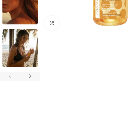
Spustelėkite, kad padidintumėte