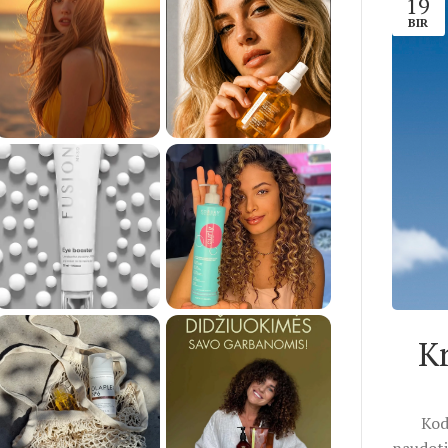
19
BIR
K
Kod
naudoti