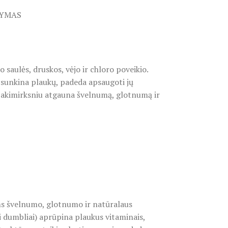
TYMAS
saulės, druskos, vėjo ir chloro poveikio.
apsunkina plaukų, padeda apsaugoti jų
i akimirksniu atgauna švelnumą, glotnumą ir
ams švelnumo, glotnumo ir natūralaus
i dumbliai) aprūpina plaukus vitaminais,