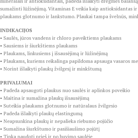
mineralais ir antioksidantais, padeda išlaikyti drėgmės balans
sumažinti lūžinėjimą. Vitaminas E veikia kaip antioksidantas i
plaukams glotnumo ir lankstumo. Plaukai tampa švelnūs, minkšti
INDIKACIJOS
• Saulės, jūros vandens ir chloro paveiktiems plaukams
• Sausiems ir šiurkštiems plaukams
• Plaukams, linkusiems į išsausėjimą ir lūžinėjimą
• Plaukams, kuriems reikalinga papildoma apsauga vasaros m
• Norint išlaikyti plaukų žvilgesį ir minkštumą
PRIVALUMAI
• Padeda apsaugoti plaukus nuo saulės ir aplinkos poveikio
• Maitina ir sumažina plaukų išsausėjimą
• Suteikia plaukams glotnumo ir natūralaus žvilgesio
• Padeda išlaikyti plaukų elastingumą
• Neapsunkina plaukų ir nepalieka riebumo pojūčio
• Sumažina šiurkštumo ir pasišiaušimo pojūtį
• Tinka naudoti prieš ir po buvimo saulėje