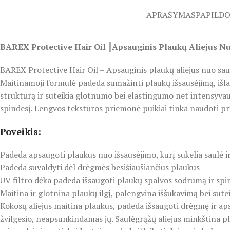
APRAŠYMAS
PAPILD
BAREX Protective Hair Oil ⎮Apsauginis Plaukų Aliejus N
BAREX Protective Hair Oil – Apsauginis plaukų aliejus nuo saulė
Maitinamoji formulė padeda sumažinti plaukų išsausėjimą, išlai
struktūrą ir suteikia glotnumo bei elastingumo net intensyvau
spindesį. Lengvos tekstūros priemonė puikiai tinka naudoti pri
Poveikis:
Padeda apsaugoti plaukus nuo išsausėjimo, kurį sukelia saulė i
Padeda suvaldyti dėl drėgmės besišiaušiančius plaukus
UV filtro dėka padeda išsaugoti plaukų spalvos sodrumą ir spi
Maitina ir glotnina plaukų ilgį, palengvina iššukavimą bei su
Kokosų aliejus maitina plaukus, padeda išsaugoti drėgmę ir a
žvilgesio, neapsunkindamas jų. Saulėgrąžų aliejus minkština pl