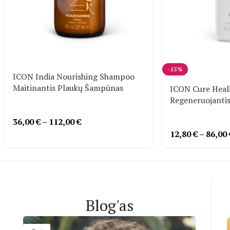
-15%
ICON India Nourishing Shampoo
Maitinantis Plaukų Šampūnas
ICON Cure Hea
Regeneruojanti
36,00
€
–
112,00
€
12,80
€
–
86,00
Blog'as