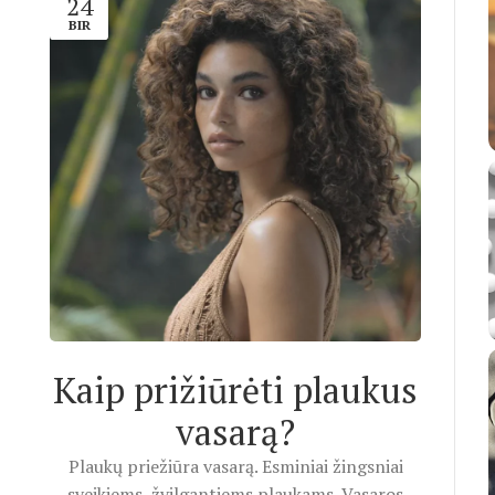
24
BIR
Kaip prižiūrėti plaukus
vasarą?
Plaukų priežiūra vasarą. Esminiai žingsniai
sveikiems, žvilgantiems plaukams. Vasaros