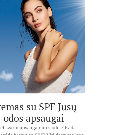
remas su SPF Jūsų
odos apsaugai
ėl svarbi apsauga nuo saulės? Kada
 veido kremą su SPF? Visi dermatologai