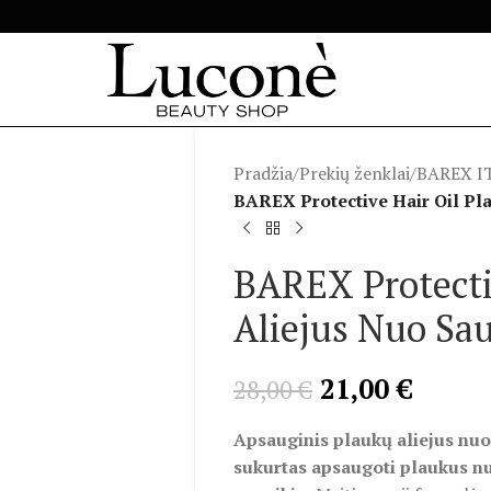
Pradžia
/
Prekių ženklai
/
BAREX I
BAREX Protective Hair Oil Pl
BAREX Protecti
Aliejus Nuo Sau
21,00
€
28,00
€
Apsauginis plaukų aliejus nuo 
sukurtas apsaugoti plaukus nuo