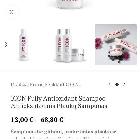
Spustelėkite, kad padidintumėte
Pradžia
/
Prekių ženklai
/
I.C.O.N.
ICON Fully Antioxidant Shampoo
Antioksidacinis Plaukų Šampūnas
12,00
€
–
68,80
€
Šampūnas be glitimo, praturtintas plauko ir