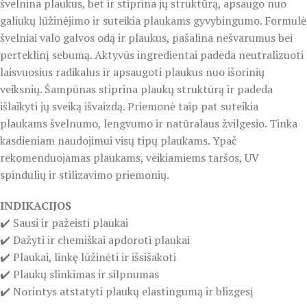
švelnina plaukus, bet ir stiprina jų struktūrą, apsaugo nuo
galiukų lūžinėjimo ir suteikia plaukams gyvybingumo. Formulė
švelniai valo galvos odą ir plaukus, pašalina nešvarumus bei
perteklinį sebumą. Aktyvūs ingredientai padeda neutralizuoti
laisvuosius radikalus ir apsaugoti plaukus nuo išorinių
veiksnių. Šampūnas stiprina plaukų struktūrą ir padeda
išlaikyti jų sveiką išvaizdą. Priemonė taip pat suteikia
plaukams švelnumo, lengvumo ir natūralaus žvilgesio. Tinka
kasdieniam naudojimui visų tipų plaukams. Ypač
rekomenduojamas plaukams, veikiamiems taršos, UV
spindulių ir stilizavimo priemonių.
INDIKACIJOS
✔️ Sausi ir pažeisti plaukai
✔️ Dažyti ir chemiškai apdoroti plaukai
✔️ Plaukai, linkę lūžinėti ir išsišakoti
✔️ Plaukų slinkimas ir silpnumas
✔️ Norintys atstatyti plaukų elastingumą ir blizgesį