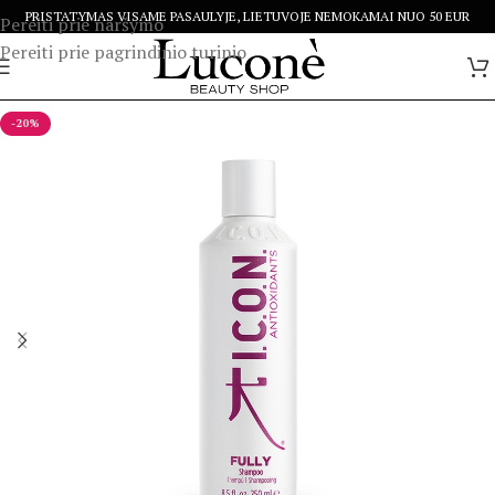
PRISTATYMAS VISAME PASAULYJE, LIETUVOJE NEMOKAMAI NUO 50 EUR
Pereiti prie naršymo
Pereiti prie pagrindinio turinio
-20%