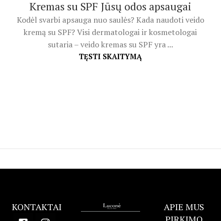
Kremas su SPF Jūsų odos apsaugai
Kodėl svarbi apsauga nuo saulės? Kada naudoti veido
kremą su SPF? Visi dermatologai ir kosmetologai
sutaria – veido kremas su SPF yra ...
TĘSTI SKAITYMĄ
KONTAKTAI
APIE MUS
PIRKIMO