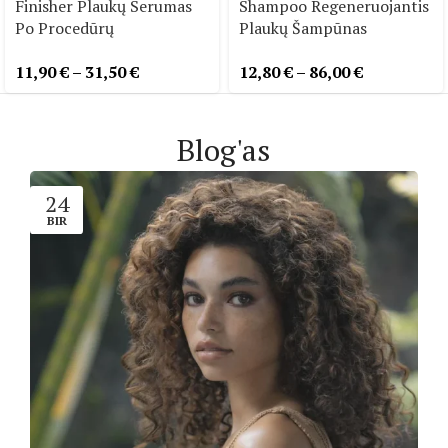
Finisher Plaukų Serumas
Shampoo Regeneruojantis
Po Procedūrų
Plaukų Šampūnas
11,90
€
–
31,50
€
12,80
€
–
86,00
€
Blog'as
24
BIR