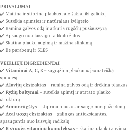
PRIVALUMAI
✔️ Maitina ir stiprina plaukus nuo šaknų iki galiukų
✔️ Suteikia apimties ir natūralaus žvilgesio
✔️ Ramina galvos odą ir atkuria rūgščių pusiausvyrą
✔️ Apsaugo nuo laisvųjų radikalų žalos
✔️ Skatina plaukų augimą ir mažina slinkimą
✔️ Be parabenų ir SLES
VEIKLIEJI INGREDIENTAI
✔️
Vitaminai A, C, E
– sugrąžina plaukams jaunatvišką
spindesį
✔️
Alavijų ekstraktas
– ramina galvos odą ir drėkina plaukus
✔️
Ryžių baltymai
– suteikia apimtį ir atstato plauko
struktūrą
✔️
Aminorūgštys
– stiprina plaukus ir saugo nuo pažeidimų
✔️
Acai uogų ekstraktas
– galingas antioksidantas,
apsaugantis nuo laisvųjų radikalų
✔️
B grupės vitaminų kompleksas
– skatina plaukų augimą