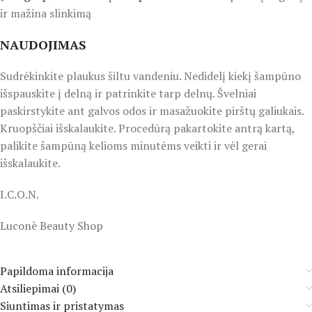
ir mažina slinkimą
NAUDOJIMAS
Sudrėkinkite plaukus šiltu vandeniu. Nedidelį kiekį šampūno
išspauskite į delną ir patrinkite tarp delnų. Švelniai
paskirstykite ant galvos odos ir masažuokite pirštų galiukais.
Kruopščiai išskalaukite. Procedūrą pakartokite antrą kartą,
palikite šampūną kelioms minutėms veikti ir vėl gerai
išskalaukite.
I.C.O.N.
Luconè Beauty Shop
Papildoma informacija
Atsiliepimai (0)
Siuntimas ir pristatymas