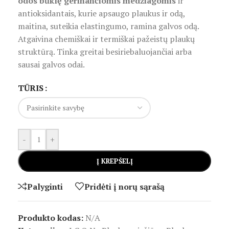
odos būklę gerinančiomis medžiagomis
ir
antioksidantais, kurie apsaugo plaukus ir odą,
maitina, suteikia elastingumo, ramina galvos odą.
Atgaivina chemiškai ir termiškai pažeistų plaukų
struktūrą. Tinka greitai besiriebaluojančiai arba
sausai galvos odai.
TŪRIS
-
+
Į KREPŠELĮ
Palyginti
Pridėti į norų sąrašą
Produkto kodas:
N/A