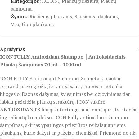
Kategorijos:
I.C.O.N.
,
Plaukų priežiūra
,
Plaukų
šampūnai
Žymos:
Riebiems plaukams
,
Sausiems plaukams
,
Visų tipų plaukams
Aprašymas
ICON FULLY Antioxidant Shampoo ⎮ Antioksidacinis
Plaukų Šampūnas 70 ml – 1000 ml
ICON FULLY Antioxidant Shampoo. Su metais plaukai
praranda savo grožį. Jie tampa sausi, trapūs ir netenka
blizgesio. Dažnas dažymas, šviesinimas bei džiovinimas dar
labiau pažeidžia plaukų struktūrą. ICON sukūrė
ANTIOXIDANTS
liniją su turtingu maitinančių ir atstatančių
ingredientų kompleksu. ICON Fully antioxidant shampoo –
šampūnas, skirtas ypatingos priežiūros reikalaujantiems
plaukams, kurie dažyti ar pažeisti chemiškai. Priemonė ne tik