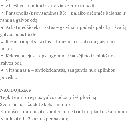
🔹 Alijošius – ramina ir suteikia komforto pojūtį
🔹 Pantenolis (provitaminas B5) – palaiko drėgmės balansą ir
ramina galvos odą
🔹 Arbatmedžio ekstraktas – gaivina ir padeda palaikyti švarią
galvos odos būklę
🔹 Rozmarinų ekstraktas – tonizuoja ir suteikia gaivumo
pojūtį
🔹 Kokosų aliejus – apsaugo nuo išsausėjimo ir minkština
galvos odą
🔹 Vitaminas E – antioksidantas, saugantis nuo aplinkos
poveikio
NAUDOJIMAS
Tepkite ant drėgnos galvos odos prieš plovimą.
Švelniai masažuokite kelias minutes.
Kruopščiai nuplaukite vandeniu ir ištrinkite plaukus šampūnu.
Naudokite 1–2 kartus per savaitę.