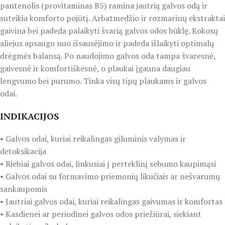
pantenolis (provitaminas B5) ramina jautrią galvos odą ir
suteikia komforto pojūtį. Arbatmedžio ir rozmarinų ekstraktai
gaivina bei padeda palaikyti švarią galvos odos būklę. Kokosų
aliejus apsaugo nuo išsausėjimo ir padeda išlaikyti optimalų
drėgmės balansą. Po naudojimo galvos oda tampa švaresnė,
gaivesnė ir komfortiškesnė, o plaukai įgauna daugiau
lengvumo bei purumo. Tinka visų tipų plaukams ir galvos
odai.
INDIKACIJOS
• Galvos odai, kuriai reikalingas giluminis valymas ir
detoksikacija
• Riebiai galvos odai, linkusiai į perteklinį sebumo kaupimąsi
• Galvos odai su formavimo priemonių likučiais ar nešvarumų
sankaupomis
• Jautriai galvos odai, kuriai reikalingas gaivumas ir komfortas
• Kasdienei ar periodinei galvos odos priežiūrai, siekiant