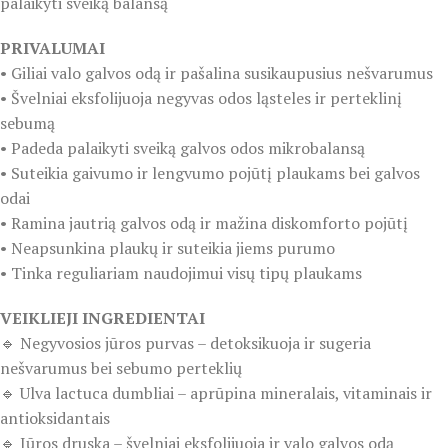
palaikyti sveiką balansą
PRIVALUMAI
• Giliai valo galvos odą ir pašalina susikaupusius nešvarumus
• Švelniai eksfolijuoja negyvas odos ląsteles ir perteklinį
sebumą
• Padeda palaikyti sveiką galvos odos mikrobalansą
• Suteikia gaivumo ir lengvumo pojūtį plaukams bei galvos
odai
• Ramina jautrią galvos odą ir mažina diskomforto pojūtį
• Neapsunkina plaukų ir suteikia jiems purumo
• Tinka reguliariam naudojimui visų tipų plaukams
VEIKLIEJI INGREDIENTAI
🔹 Negyvosios jūros purvas – detoksikuoja ir sugeria
nešvarumus bei sebumo perteklių
🔹 Ulva lactuca dumbliai – aprūpina mineralais, vitaminais ir
antioksidantais
🔹 Jūros druska – švelniai eksfolijuoja ir valo galvos odą