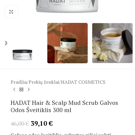
Spustelėkite, kad padidintumėte
Pradžia
/
Prekių ženklai
/
HADAT COSMETICS
HADAT Hair & Scalp Mud Scrub Galvos
Odos Šveitiklis 300 ml
39,10
€
46,00
€