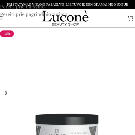
PRISTATYMAS VISAME PASAULYJE, LIETUVOJE NEMOKAMAI NUO 50 EUR
Pereiti prie naršymo
Pereiti prie pagrindinio turinio
-15%