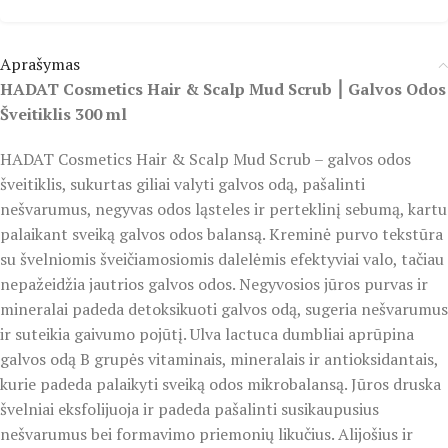
Aprašymas
HADAT Cosmetics Hair & Scalp Mud Scrub ⎮ Galvos Odos
Šveitiklis 300 ml
HADAT Cosmetics Hair & Scalp Mud Scrub – galvos odos
šveitiklis, sukurtas giliai valyti galvos odą, pašalinti
nešvarumus, negyvas odos ląsteles ir perteklinį sebumą, kartu
palaikant sveiką galvos odos balansą. Kreminė purvo tekstūra
su švelniomis šveičiamosiomis dalelėmis efektyviai valo, tačiau
nepažeidžia jautrios galvos odos. Negyvosios jūros purvas ir
mineralai padeda detoksikuoti galvos odą, sugeria nešvarumus
ir suteikia gaivumo pojūtį. Ulva lactuca dumbliai aprūpina
galvos odą B grupės vitaminais, mineralais ir antioksidantais,
kurie padeda palaikyti sveiką odos mikrobalansą. Jūros druska
švelniai eksfolijuoja ir padeda pašalinti susikaupusius
nešvarumus bei formavimo priemonių likučius. Alijošius ir