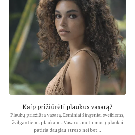
Kaip prižiūrėti plaukus vasarą?
Plaukų priežiūra vasarą. Esminiai žingsniai sveikiems,
žvilgantiems plaukams. Vasaros metu mūsų plaukai
patiria daugiau streso nei bet...