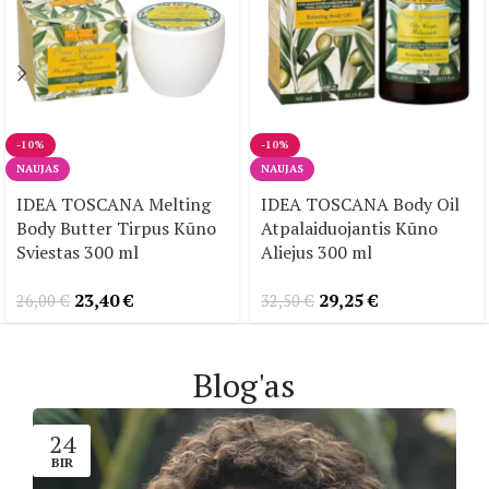
-10%
-10%
NAUJAS
NAUJAS
IDEA TOSCANA Melting
IDEA TOSCANA Body Oil
Body Butter Tirpus Kūno
Atpalaiduojantis Kūno
Sviestas 300 ml
Aliejus 300 ml
23,40
€
29,25
€
26,00
€
32,50
€
Blog'as
24
BIR