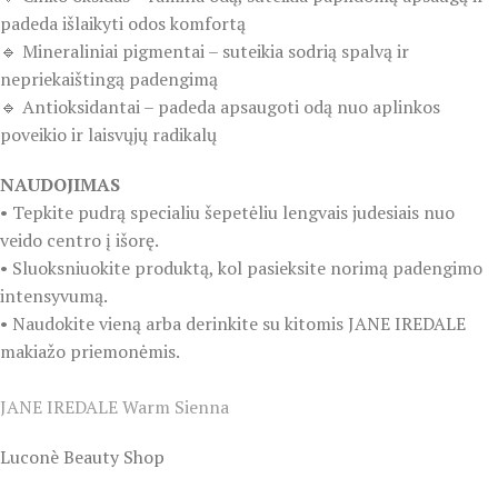
padeda išlaikyti odos komfortą
🔹 Mineraliniai pigmentai – suteikia sodrią spalvą ir
nepriekaištingą padengimą
🔹 Antioksidantai – padeda apsaugoti odą nuo aplinkos
poveikio ir laisvųjų radikalų
NAUDOJIMAS
• Tepkite pudrą specialiu šepetėliu lengvais judesiais nuo
veido centro į išorę.
• Sluoksniuokite produktą, kol pasieksite norimą padengimo
intensyvumą.
• Naudokite vieną arba derinkite su kitomis JANE IREDALE
makiažo priemonėmis.
JANE IREDALE Warm Sienna
Luconè Beauty Shop