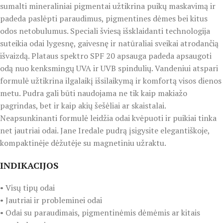
sumalti mineraliniai pigmentai užtikrina puikų maskavimą ir
padeda paslėpti paraudimus, pigmentines dėmes bei kitus
odos netobulumus. Speciali šviesą išsklaidanti technologija
suteikia odai lygesnę, gaivesnę ir natūraliai sveikai atrodančią
išvaizdą. Plataus spektro SPF 20 apsauga padeda apsaugoti
odą nuo kenksmingų UVA ir UVB spindulių. Vandeniui atspari
formulė užtikrina ilgalaikį išsilaikymą ir komfortą visos dienos
metu. Pudra gali būti naudojama ne tik kaip makiažo
pagrindas, bet ir kaip akių šešėliai ar skaistalai.
Neapsunkinanti formulė leidžia odai kvėpuoti ir puikiai tinka
net jautriai odai. Jane Iredale pudrą įsigysite elegantiškoje,
kompaktinėje dėžutėje su magnetiniu užraktu.
INDIKACIJOS
• Visų tipų odai
• Jautriai ir probleminei odai
• Odai su paraudimais, pigmentinėmis dėmėmis ar kitais