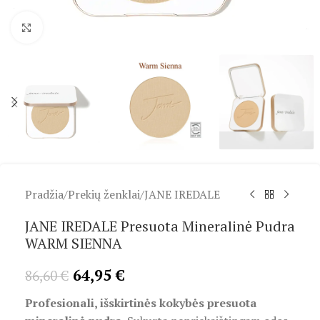
Spustelėkite, kad padidintumėte
Pradžia
/
Prekių ženklai
/
JANE IREDALE
JANE IREDALE Presuota Mineralinė Pudra
WARM SIENNA
64,95
€
86,60
€
Profesionali, išskirtinės kokybės presuota