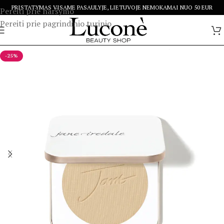
PRISTATYMAS VISAME PASAULYJE, LIETUVOJE NEMOKAMAI NUO 50 EUR
Pereiti prie naršymo
Pereiti prie pagrindinio turinio
-25%