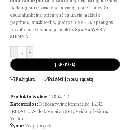
mineralinė pudra.
Sukurta nepriekaištingam odos
padengimui ir kasdienei apsaugai nuo saulės. Ši
daugiafunkcinė priemonė sujungia makiažo
pagrindo, maskuoklio, pudros ir SPF 20 apsaugos
privalumus viename produkte.
Spalva WARM
SIENNA
-
+
Į KREPŠELĮ
Palyginti
Pridėti į norų sąrašą
Produkto kodas:
12804-1D
Kategorijos:
Dekoratyvinė kosmetika
,
JANE
IREDALE
,
Veido kremai su SPF
,
Veido priežiūra
,
Veidui
Žyma:
Visų tipų odai