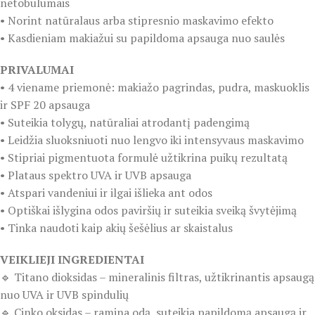
netobulumais
• Norint natūralaus arba stipresnio maskavimo efekto
• Kasdieniam makiažui su papildoma apsauga nuo saulės
PRIVALUMAI
• 4 viename priemonė: makiažo pagrindas, pudra, maskuoklis
ir SPF 20 apsauga
• Suteikia tolygų, natūraliai atrodantį padengimą
• Leidžia sluoksniuoti nuo lengvo iki intensyvaus maskavimo
• Stipriai pigmentuota formulė užtikrina puikų rezultatą
• Plataus spektro UVA ir UVB apsauga
• Atspari vandeniui ir ilgai išlieka ant odos
• Optiškai išlygina odos paviršių ir suteikia sveiką švytėjimą
• Tinka naudoti kaip akių šešėlius ar skaistalus
VEIKLIEJI INGREDIENTAI
🔹 Titano dioksidas – mineralinis filtras, užtikrinantis apsaugą
nuo UVA ir UVB spindulių
🔹 Cinko oksidas – ramina odą, suteikia papildomą apsaugą ir