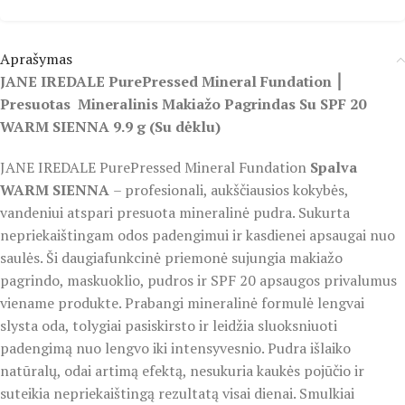
Aprašymas
JANE IREDALE PurePressed Mineral Fundation ⎮
Presuotas Mineralinis Makiažo Pagrindas Su SPF 20
WARM SIENNA 9.9 g (Su dėklu)
JANE IREDALE PurePressed Mineral Fundation
Spalva
WARM SIENNA
– profesionali, aukščiausios kokybės,
vandeniui atspari presuota mineralinė pudra. Sukurta
nepriekaištingam odos padengimui ir kasdienei apsaugai nuo
saulės. Ši daugiafunkcinė priemonė sujungia makiažo
pagrindo, maskuoklio, pudros ir SPF 20 apsaugos privalumus
viename produkte. Prabangi mineralinė formulė lengvai
slysta oda, tolygiai pasiskirsto ir leidžia sluoksniuoti
padengimą nuo lengvo iki intensyvesnio. Pudra išlaiko
natūralų, odai artimą efektą, nesukuria kaukės pojūčio ir
suteikia nepriekaištingą rezultatą visai dienai. Smulkiai