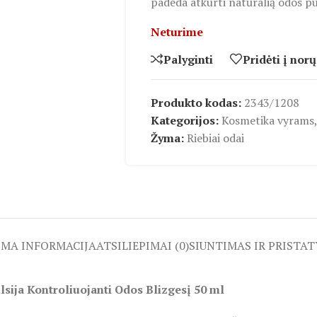
padeda atkurti natūralią odos pu
Neturime
Palyginti
Pridėti į norų
Produkto kodas:
2343/1208
Kategorijos:
Kosmetika vyrams
,
Žyma:
Riebiai odai
OMA INFORMACIJA
ATSILIEPIMAI (0)
SIUNTIMAS IR PRISTA
ja Kontroliuojanti Odos Blizgesį 50 ml