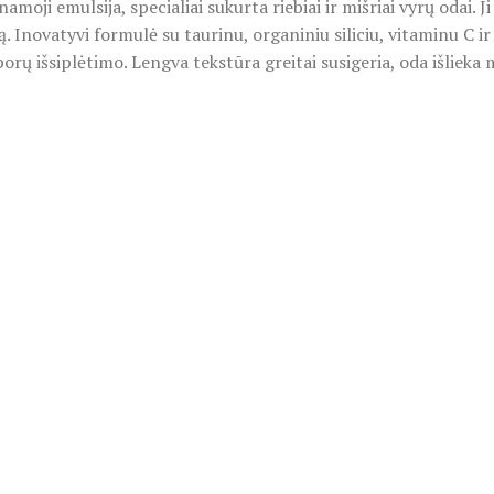
 emulsija, specialiai sukurta riebiai ir mišriai vyrų odai. Ji
ą. Inovatyvi formulė su taurinu, organiniu siliciu, vitaminu C 
rų išsiplėtimo. Lengva tekstūra greitai susigeria, oda išlieka 