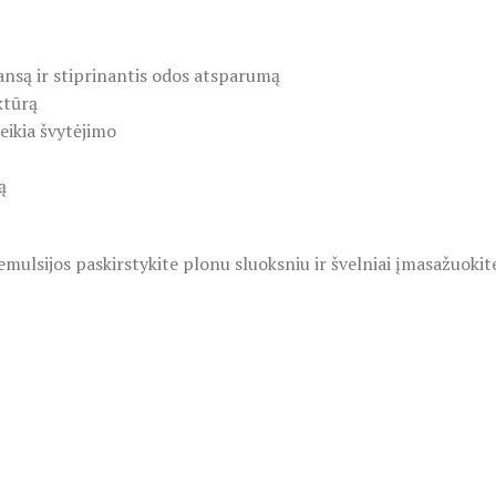
lansą ir stiprinantis odos atsparumą
ktūrą
eikia švytėjimo
ą
emulsijos paskirstykite plonu sluoksniu ir švelniai įmasažuokite 