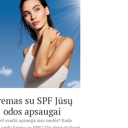
remas su SPF Jūsų
odos apsaugai
ėl svarbi apsauga nuo saulės? Kada
 veido kremą su SPF? Visi dermatologai