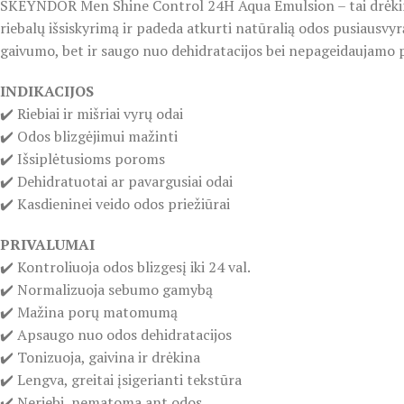
SKEYNDOR Men Shine Control 24H Aqua Emulsion – tai drėkinamoji
riebalų išsiskyrimą ir padeda atkurti natūralią odos pusiausvyr
gaivumo, bet ir saugo nuo dehidratacijos bei nepageidaujamo po
INDIKACIJOS
✔️ Riebiai ir mišriai vyrų odai
✔️ Odos blizgėjimui mažinti
✔️ Išsiplėtusioms poroms
✔️ Dehidratuotai ar pavargusiai odai
✔️ Kasdieninei veido odos priežiūrai
PRIVALUMAI
✔️ Kontroliuoja odos blizgesį iki 24 val.
✔️ Normalizuoja sebumo gamybą
✔️ Mažina porų matomumą
✔️ Apsaugo nuo odos dehidratacijos
✔️ Tonizuoja, gaivina ir drėkina
✔️ Lengva, greitai įsigerianti tekstūra
✔️ Neriebi, nematoma ant odos