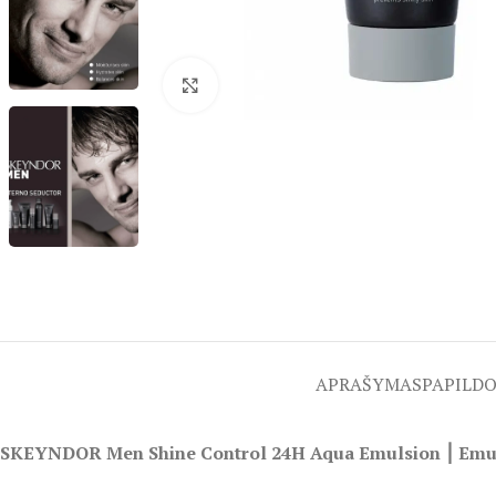
Spustelėkite, kad padidintumėte
APRAŠYMAS
PAPILD
SKEYNDOR Men Shine Control 24H Aqua Emulsion ⎮ Emulsi