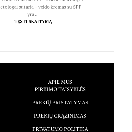
etologai sutaria – veido kremas su SPF
yra ...
TĘSTI SKAITYMĄ
APIE MUS
PIRKIMO TAISYKLĖS
PREKIŲ PRISTATYMAS
PREKIŲ GRĄŽINIMAS
PRIVATUMO POLITIKA