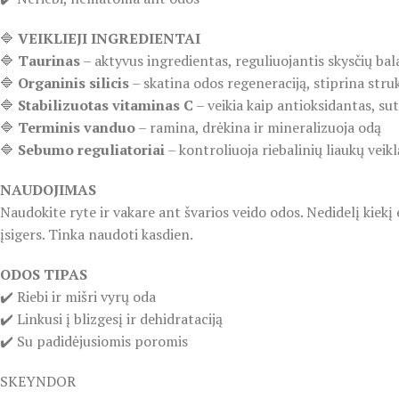
🔷
VEIKLIEJI INGREDIENTAI
🔷
Taurinas
– aktyvus ingredientas, reguliuojantis skysčių ba
🔷
Organinis silicis
– skatina odos regeneraciją, stiprina stru
🔷
Stabilizuotas vitaminas C
– veikia kaip antioksidantas, sut
🔷
Terminis vanduo
– ramina, drėkina ir mineralizuoja odą
🔷
Sebumo reguliatoriai
– kontroliuoja riebalinių liaukų veikl
NAUDOJIMAS
Naudokite ryte ir vakare ant švarios veido odos. Nedidelį kiekį 
įsigers. Tinka naudoti kasdien.
ODOS TIPAS
✔️ Riebi ir mišri vyrų oda
✔️ Linkusi į blizgesį ir dehidrataciją
✔️ Su padidėjusiomis poromis
SKEYNDOR