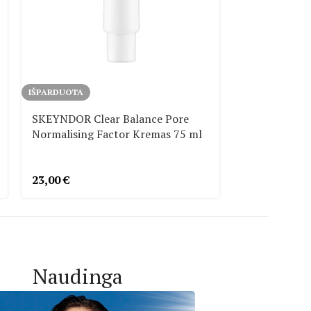
IŠPARDUOTA
IŠPARDUOTA
SKEYNDOR Clear Balance Pore
SKEYNDOR Cl
Normalising Factor Kremas 75 ml
Gelis Nuo Sp
23,00
€
28,00
€
Naudinga