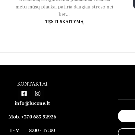
metu mūsų plaukai patiria daugiau streso nei
bet...
TĘSTI SKAITYMĄ
KONTAKTAI
info@lucone.lt
Mob. +370 683 92926
I - V 8:00 - 17:00