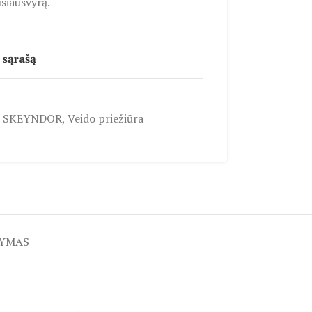
siausvyrą.
 sąrašą
SKEYNDOR
,
Veido priežiūra
TYMAS