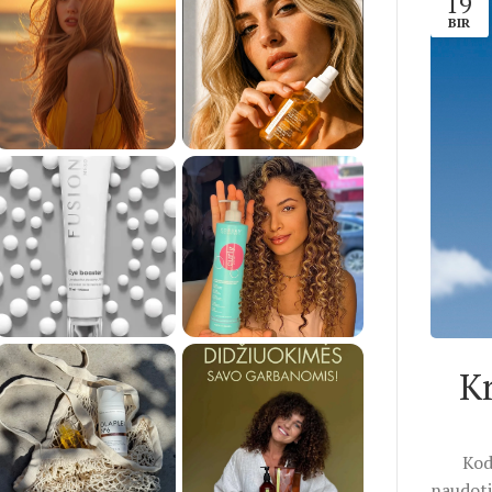
19
BIR
K
Kod
naudoti