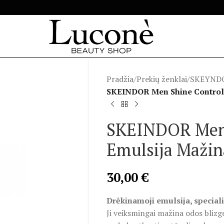
Pradžia
/
Prekių ženklai
/
SKEYND
SKEINDOR Men Shine Control E
SKEINDOR Men 
Emulsija Mažina
30,00
€
Drėkinamoji emulsija, specialia
Ji veiksmingai mažina odos blizges