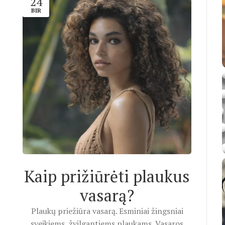
24
BIR
Kaip prižiūrėti plaukus
vasarą?
Plaukų priežiūra vasarą. Esminiai žingsniai
sveikiems, žvilgantiems plaukams. Vasaros