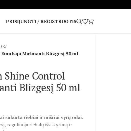
PRISIJUNGTI / REGISTRUOTIS
OR
/
mulsija Mažinanti Blizgesį 50 ml
Shine Control
nti Blizgesį 50 ml
i sukurta riebiai ir mišriai vyrų odai.
į, reguliuoja riebalų išsiskyrimą ir