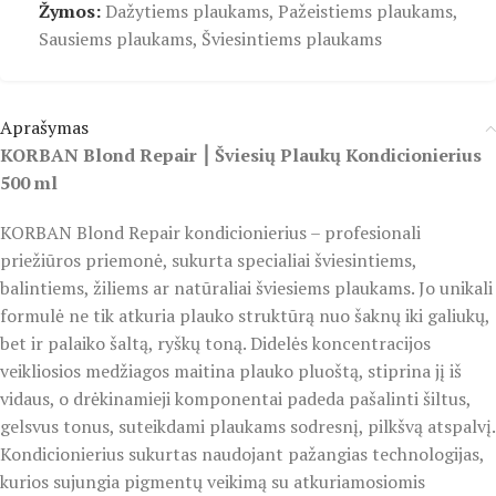
Žymos:
Dažytiems plaukams
,
Pažeistiems plaukams
,
Sausiems plaukams
,
Šviesintiems plaukams
Aprašymas
KORBAN Blond Repair ⎮ Šviesių Plaukų Kondicionierius
500 ml
KORBAN Blond Repair kondicionierius – profesionali
priežiūros priemonė, sukurta specialiai šviesintiems,
balintiems, žiliems ar natūraliai šviesiems plaukams. Jo unikali
formulė ne tik atkuria plauko struktūrą nuo šaknų iki galiukų,
bet ir palaiko šaltą, ryškų toną. Didelės koncentracijos
veikliosios medžiagos maitina plauko pluoštą, stiprina jį iš
vidaus, o drėkinamieji komponentai padeda pašalinti šiltus,
gelsvus tonus, suteikdami plaukams sodresnį, pilkšvą atspalvį.
Kondicionierius sukurtas naudojant pažangias technologijas,
kurios sujungia pigmentų veikimą su atkuriamosiomis