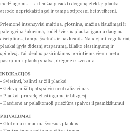
medžiagomis – tai leidžia pasiekti dvigubą efektą: plaukai
atrodo nepriekaištingai ir tampa stipresni bei sveikesni.
Priemonė intensyviai maitina, glotnina, mažina šiaušimąsi ir
palengvina šukavimą, todėl šviesūs plaukai įgauna daugiau
disciplinos, tampa švelnūs ir paklusnūs. Naudojant reguliariai,
plaukai įgyja didesnį atsparumą, išlaiko elastingumą ir
spindesį. Tai idealus pasirinkimas norintiems vienu metu
pasirūpinti plaukų spalva, drėgme ir sveikata.
INDIKACIJOS
• Šviesinti, balinti ar žili plaukai
• Gelsvų ar šiltų atspalvių neutralizavimas
• Plaukai, praradę elastingumą ir blizgesį
• Kasdienė ar palaikomoji priežiūra spalvos ilgaamžiškumui
PRIVALUMAI
• Glotnina ir maitina šviesius plaukus
• Neutralizuoja geltonus, šiltus tonus