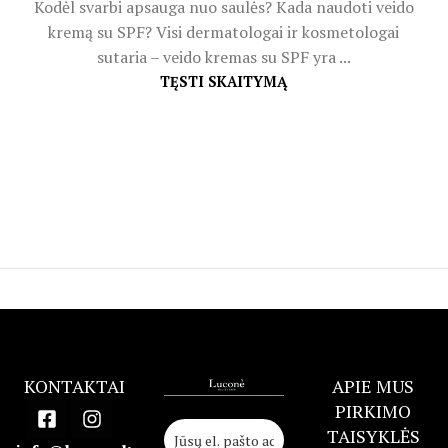
Kodėl svarbi apsauga nuo saulės? Kada naudoti veido
kremą su SPF? Visi dermatologai ir kosmetologai
sutaria – veido kremas su SPF yra ...
TĘSTI SKAITYMĄ
KONTAKTAI
APIE MUS
PIRKIMO
TAISYKLĖS