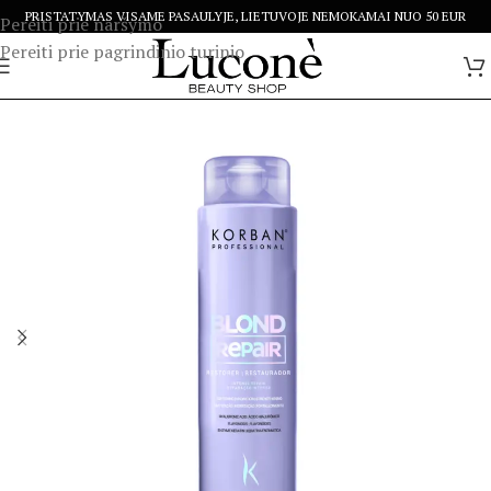
PRISTATYMAS VISAME PASAULYJE, LIETUVOJE NEMOKAMAI NUO 50 EUR
Pereiti prie naršymo
Pereiti prie pagrindinio turinio