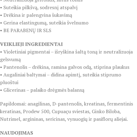
• Suteikia pilkšvą, sodresnį atspalvį
• Drėkina ir palengvina šukavimą
• Gerina elastingumą, suteikia švelnumo
• BE PARABENŲ IR SLS
VEIKLIEJI INGREDIENTAI
• Violetiniai pigmentai – išryškina šaltą toną ir neutralizuoja
gelsvumą
• Pantenolis – drėkina, ramina galvos odą, stiprina plaukus
• Augaliniai baltymai – didina apimtį, suteikia stiprumo
pluoštui
• Glicerinas – palaiko drėgmės balansą
Papildomai: anagilinas, D-pantenolis, kreatinas, fermentinis
keratinas, Prodew 500, Cupuaçu sviestas, Ginko Biloba,
Nutrimel, argininas, sericinas, vynuogių ir pasiflorų aliejai.
NAUDOJIMAS