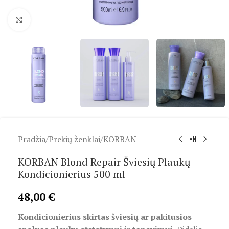
Spustelėkite, kad padidintumėte
Pradžia
/
Prekių ženklai
/
KORBAN
KORBAN Blond Repair Šviesių Plaukų
Kondicionierius 500 ml
48,00
€
Kondicionierius skirtas šviesių ar pakitusios