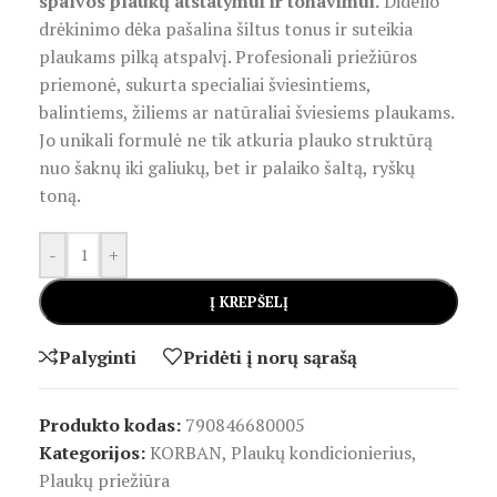
spalvos plaukų atstatymui ir tonavimui.
Didelio
drėkinimo dėka pašalina šiltus tonus ir suteikia
plaukams pilką atspalvį. Profesionali priežiūros
priemonė, sukurta specialiai šviesintiems,
balintiems, žiliems ar natūraliai šviesiems plaukams.
Jo unikali formulė ne tik atkuria plauko struktūrą
nuo šaknų iki galiukų, bet ir palaiko šaltą, ryškų
toną.
-
+
Į KREPŠELĮ
Palyginti
Pridėti į norų sąrašą
Produkto kodas:
790846680005
Kategorijos:
KORBAN
,
Plaukų kondicionierius
,
Plaukų priežiūra