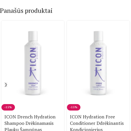
Panašūs produktai
-15%
-15%
ICON Drench Hydration
ICON Hydration Free
Shampoo Drėkinamasis
Conditioner Ddrėkinantis
Plaukų Šampūnas
Kondicionierius