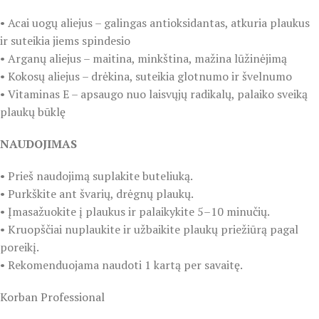
• Acai uogų aliejus – galingas antioksidantas, atkuria plaukus
ir suteikia jiems spindesio
• Arganų aliejus – maitina, minkština, mažina lūžinėjimą
• Kokosų aliejus – drėkina, suteikia glotnumo ir švelnumo
• Vitaminas E – apsaugo nuo laisvųjų radikalų, palaiko sveiką
plaukų būklę
NAUDOJIMAS
• Prieš naudojimą suplakite buteliuką.
• Purkškite ant švarių, drėgnų plaukų.
• Įmasažuokite į plaukus ir palaikykite 5–10 minučių.
• Kruopščiai nuplaukite ir užbaikite plaukų priežiūrą pagal
poreikį.
• Rekomenduojama naudoti 1 kartą per savaitę.
Korban Professional