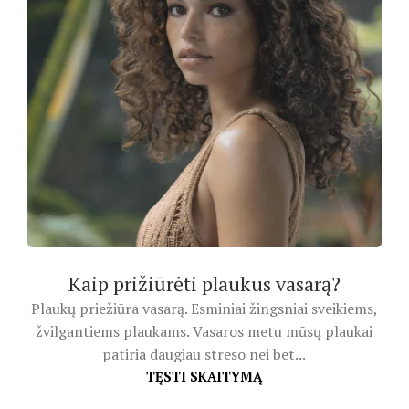
Kaip prižiūrėti plaukus vasarą?
Plaukų priežiūra vasarą. Esminiai žingsniai sveikiems,
žvilgantiems plaukams. Vasaros metu mūsų plaukai
patiria daugiau streso nei bet...
TĘSTI SKAITYMĄ