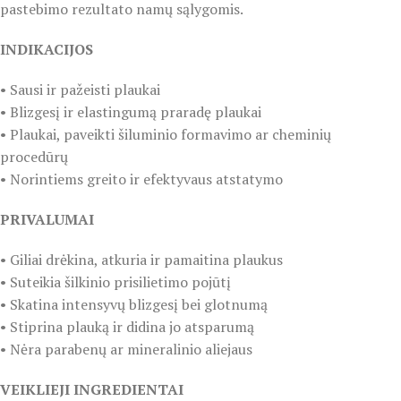
pastebimo rezultato namų sąlygomis.
INDIKACIJOS
• Sausi ir pažeisti plaukai
• Blizgesį ir elastingumą praradę plaukai
• Plaukai, paveikti šiluminio formavimo ar cheminių
procedūrų
• Norintiems greito ir efektyvaus atstatymo
PRIVALUMAI
• Giliai drėkina, atkuria ir pamaitina plaukus
• Suteikia šilkinio prisilietimo pojūtį
• Skatina intensyvų blizgesį bei glotnumą
• Stiprina plauką ir didina jo atsparumą
• Nėra parabenų ar mineralinio aliejaus
VEIKLIEJI INGREDIENTAI