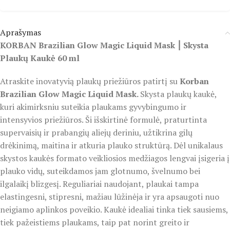
Aprašymas
KORBAN Brazilian Glow Magic Liquid Mask ⎮ Skysta
Plaukų Kaukė 60 ml
Atraskite inovatyvią plaukų priežiūros patirtį su
Korban
Brazilian Glow Magic Liquid Mask.
Skysta plaukų kaukė,
kuri akimirksniu suteikia plaukams gyvybingumo ir
intensyvios priežiūros. Ši išskirtinė formulė, praturtinta
supervaisių ir prabangių aliejų deriniu, užtikrina gilų
drėkinimą, maitina ir atkuria plauko struktūrą. Dėl unikalaus
skystos kaukės formato veikliosios medžiagos lengvai įsigeria į
plauko vidų, suteikdamos jam glotnumo, švelnumo bei
ilgalaikį blizgesį. Reguliariai naudojant, plaukai tampa
elastingesni, stipresni, mažiau lūžinėja ir yra apsaugoti nuo
neigiamo aplinkos poveikio. Kaukė idealiai tinka tiek sausiems,
tiek pažeistiems plaukams, taip pat norint greito ir