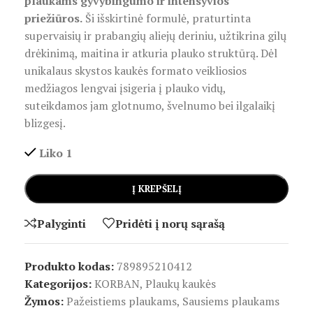
plaukams gyvybingumo ir intensyvios
priežiūros.
Ši išskirtinė formulė, praturtinta
supervaisių ir prabangių aliejų deriniu, užtikrina gilų
drėkinimą, maitina ir atkuria plauko struktūrą. Dėl
unikalaus skystos kaukės formato veikliosios
medžiagos lengvai įsigeria į plauko vidų,
suteikdamos jam glotnumo, švelnumo bei ilgalaikį
blizgesį.
Liko 1
Į KREPŠELĮ
Palyginti
Pridėti į norų sąrašą
Produkto kodas:
789895210412
Kategorijos:
KORBAN
,
Plaukų kaukės
Žymos:
Pažeistiems plaukams
,
Sausiems plaukams