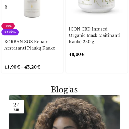
-10%
ICON CBD Infused
KARŠTA
Organic Mask Maitinanti
KORBAN SOS Repair
Kaukė 250 g
Atstatanti Plaukų Kauke
48,00
€
11,90
€
–
43,20
€
Blog'as
24
BIR