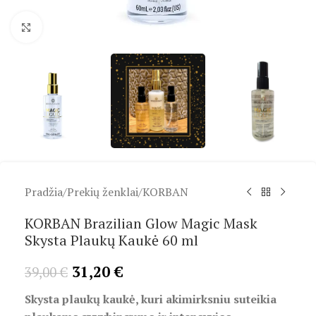
Spustelėkite, kad padidintumėte
Pradžia
/
Prekių ženklai
/
KORBAN
KORBAN Brazilian Glow Magic Mask
Skysta Plaukų Kaukė 60 ml
31,20
€
39,00
€
Skysta plaukų kaukė, kuri akimirksniu suteikia