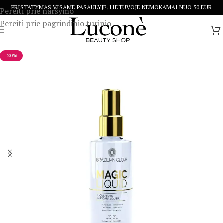
PRISTATYMAS VISAME PASAULYJE, LIETUVOJE NEMOKAMAI NUO 50 EUR
Pereiti prie naršymo
Pereiti prie pagrindinio turinio
-20%