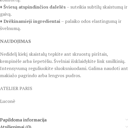
♦️
Šviesą atspindinčios dalelės
– suteikia subtilų skaistumą ir
gaivą.
♦️
Drėkinamieji ingredientai
– palaiko odos elastingumą ir
švelnumą.
NAUDOJIMAS
Nedidelį kiekį skaistalų tepkite ant skruostų pirštais,
kempinėle arba šepetėliu. Švelniai išsklaidykite link smilkinių.
Intensyvumą reguliuokite sluoksniuodami. Galima naudoti ant
makiažo pagrindo arba lengvos pudros.
ATELIER PARIS
Luconè
Papildoma informacija
Atsiliepimai (0)