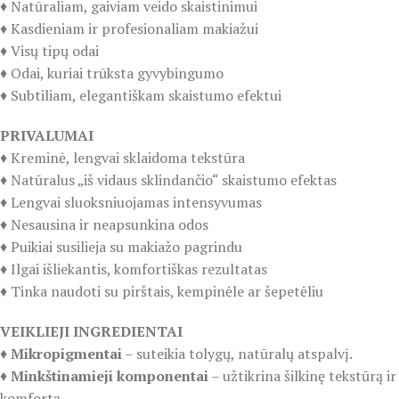
♦️ Natūraliam, gaiviam veido skaistinimui
♦️ Kasdieniam ir profesionaliam makiažui
♦️ Visų tipų odai
♦️ Odai, kuriai trūksta gyvybingumo
♦️ Subtiliam, elegantiškam skaistumo efektui
PRIVALUMAI
♦️ Kreminė, lengvai sklaidoma tekstūra
♦️ Natūralus „iš vidaus sklindančio“ skaistumo efektas
♦️ Lengvai sluoksniuojamas intensyvumas
♦️ Nesausina ir neapsunkina odos
♦️ Puikiai susilieja su makiažo pagrindu
♦️ Ilgai išliekantis, komfortiškas rezultatas
♦️ Tinka naudoti su pirštais, kempinėle ar šepetėliu
VEIKLIEJI INGREDIENTAI
♦️
Mikropigmentai
– suteikia tolygų, natūralų atspalvį.
♦️
Minkštinamieji komponentai
– užtikrina šilkinę tekstūrą ir
komfortą.