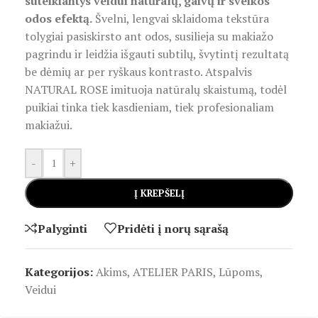
suteikiantys veidui natūralų, gaivų ir sveikos
odos efektą.
Švelni, lengvai sklaidoma tekstūra
tolygiai pasiskirsto ant odos, susilieja su makiažo
pagrindu ir leidžia išgauti subtilų, švytintį rezultatą
be dėmių ar per ryškaus kontrasto. Atspalvis
NATURAL ROSE imituoja natūralų skaistumą, todėl
puikiai tinka tiek kasdieniam, tiek profesionaliam
makiažui.
-
+
Į KREPŠELĮ
Palyginti
Pridėti į norų sąrašą
Kategorijos:
Akims
,
ATELIER PARIS
,
Lūpoms
,
Veidui