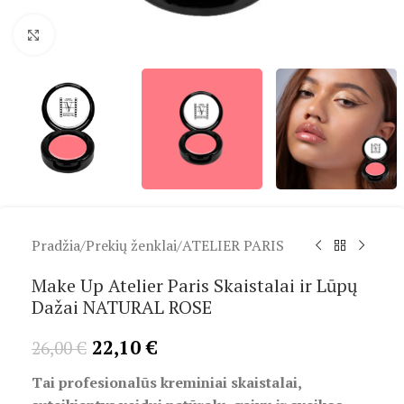
Spustelėkite, kad padidintumėte
Pradžia
/
Prekių ženklai
/
ATELIER PARIS
Make Up Atelier Paris Skaistalai ir Lūpų
Dažai NATURAL ROSE
22,10
€
26,00
€
Tai profesionalūs kreminiai skaistalai,