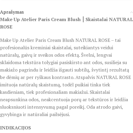
Aprašymas
Make Up Atelier Paris Cream Blush ⎮ Skaistalai NATURAL
ROSE
Make Up Atelier Paris Cream Blush NATURAL ROSE – tai
profesionalūs kreminiai skaistalai, suteikiantys veidui
natūralų, gaivų ir sveikos odos efektą. Švelni, lengvai
sklaidoma tekstūra tolygiai pasiskirsto ant odos, susilieja su
makiažo pagrindu ir leidžia išgauti subtilų, švytintį rezultatą
be dėmių ar per ryškaus kontrasto. Atspalvis NATURAL ROSE
imituoja natūralų skaistumą, todėl puikiai tinka tiek
kasdieniam, tiek profesionaliam makiažui. Skaistalai
neapsunkina odos, neakcentuoja porų ar tekstūros ir leidžia
sluoksniuoti intensyvumą pagal poreikį. Oda atrodo gaivi,
gyvybinga ir natūraliai pailsėjusi.
INDIKACIJOS