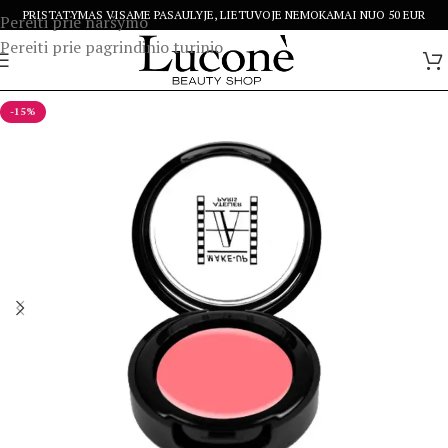
PRISTATYMAS VISAME PASAULYJE, LIETUVOJE NEMOKAMAI NUO 50 EUR
Pereiti prie naršymo
Pereiti prie pagrindinio turinio
-15%