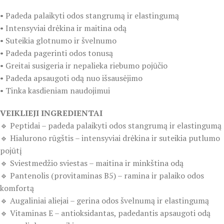
• Padeda palaikyti odos stangrumą ir elastingumą
• Intensyviai drėkina ir maitina odą
• Suteikia glotnumo ir švelnumo
• Padeda pagerinti odos tonusą
• Greitai susigeria ir nepalieka riebumo pojūčio
• Padeda apsaugoti odą nuo išsausėjimo
• Tinka kasdieniam naudojimui
VEIKLIEJI INGREDIENTAI
🔹 Peptidai – padeda palaikyti odos stangrumą ir elastingumą
🔹 Hialurono rūgštis – intensyviai drėkina ir suteikia putlumo
pojūtį
🔹 Sviestmedžio sviestas – maitina ir minkština odą
🔹 Pantenolis (provitaminas B5) – ramina ir palaiko odos
komfortą
🔹 Augaliniai aliejai – gerina odos švelnumą ir elastingumą
🔹 Vitaminas E – antioksidantas, padedantis apsaugoti odą