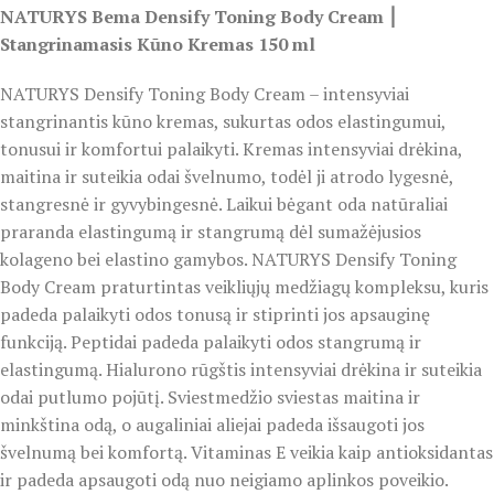
NATURYS Bema Densify Toning Body Cream ⎮
Stangrinamasis Kūno Kremas 150 ml
NATURYS Densify Toning Body Cream – intensyviai
stangrinantis kūno kremas, sukurtas odos elastingumui,
tonusui ir komfortui palaikyti. Kremas intensyviai drėkina,
maitina ir suteikia odai švelnumo, todėl ji atrodo lygesnė,
stangresnė ir gyvybingesnė. Laikui bėgant oda natūraliai
praranda elastingumą ir stangrumą dėl sumažėjusios
kolageno bei elastino gamybos. NATURYS Densify Toning
Body Cream praturtintas veikliųjų medžiagų kompleksu, kuris
padeda palaikyti odos tonusą ir stiprinti jos apsauginę
funkciją. Peptidai padeda palaikyti odos stangrumą ir
elastingumą. Hialurono rūgštis intensyviai drėkina ir suteikia
odai putlumo pojūtį. Sviestmedžio sviestas maitina ir
minkština odą, o augaliniai aliejai padeda išsaugoti jos
švelnumą bei komfortą. Vitaminas E veikia kaip antioksidantas
ir padeda apsaugoti odą nuo neigiamo aplinkos poveikio.