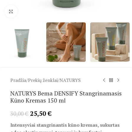
Spustelėkite, kad padidintumėte
Pradžia
/
Prekių ženklai
/
NATURYS
NATURYS Bema DENSIFY Stangrinamasis
Kūno Kremas 150 ml
25,50
€
30,00
€
Intensyviai stangrinantis kūno kremas, sukurtas