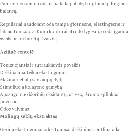
Pantenolis ramina odą ir padeda palaikyti optimalų drėgmės
balansą.
Reguliariai naudojant oda tampa glotnesnė, elastingesnė ir
labiau tonizuota. Kūno kontūrai atrodo lygesni, o oda įgauna
sveiką ir prižiūrėtą išvaizdą.
Azijinė centelė
Tonizuojantis ir sutraukiantis poveikis
Drėkina ir suteikia elastingumo
Mažina riebalų sankaupų dydį
Stimuliuoja kolageno gamybą
Apsaugo nuo išorinių oksidantų, streso, išronio aplinkos
poveikio
Odos valymas
Moliūgų sėklų ekstraktas
Gerina elastingumą, odos tonusą, drėkinimą, putlina odą