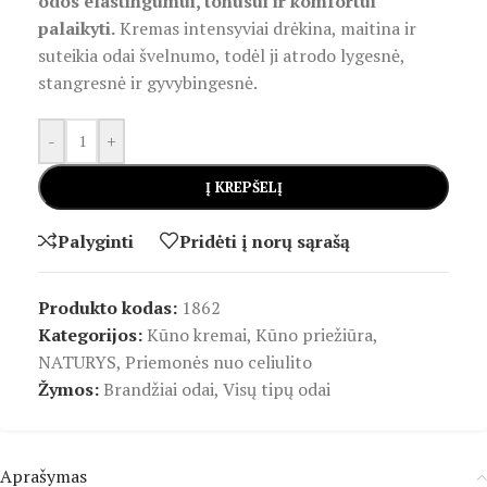
odos elastingumui, tonusui ir komfortui
palaikyti.
Kremas intensyviai drėkina, maitina ir
suteikia odai švelnumo, todėl ji atrodo lygesnė,
stangresnė ir gyvybingesnė.
-
+
Į KREPŠELĮ
Palyginti
Pridėti į norų sąrašą
Produkto kodas:
1862
Kategorijos:
Kūno kremai
,
Kūno priežiūra
,
NATURYS
,
Priemonės nuo celiulito
Žymos:
Brandžiai odai
,
Visų tipų odai
Aprašymas