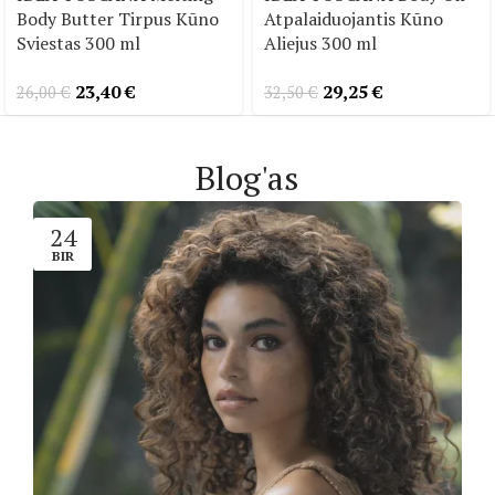
Body Butter Tirpus Kūno
Atpalaiduojantis Kūno
Sviestas 300 ml
Aliejus 300 ml
23,40
€
29,25
€
26,00
€
32,50
€
Blog'as
24
BIR