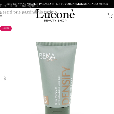
PRISTATYMAS VISAME PASAULYJE, LIETUVOJE NEMOKAMAI NUO 50 EUR
Pereiti prie naršymo
Pereiti prie pagrindinio turinio
-15%