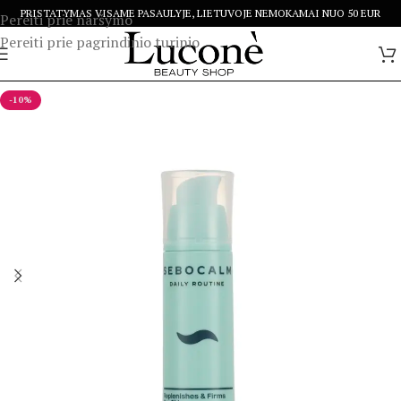
PRISTATYMAS VISAME PASAULYJE, LIETUVOJE NEMOKAMAI NUO 50 EUR
Pereiti prie naršymo
Pereiti prie pagrindinio turinio
-10%