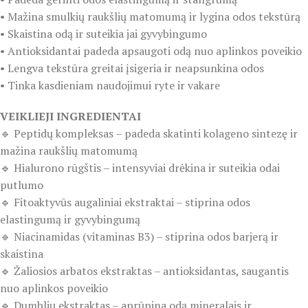
• Mažina smulkių raukšlių matomumą ir lygina odos tekstūrą
• Skaistina odą ir suteikia jai gyvybingumo
• Antioksidantai padeda apsaugoti odą nuo aplinkos poveikio
• Lengva tekstūra greitai įsigeria ir neapsunkina odos
• Tinka kasdieniam naudojimui ryte ir vakare
VEIKLIEJI INGREDIENTAI
🔹 Peptidų kompleksas – padeda skatinti kolageno sintezę ir
mažina raukšlių matomumą
🔹 Hialurono rūgštis – intensyviai drėkina ir suteikia odai
putlumo
🔹 Fitoaktyvūs augaliniai ekstraktai – stiprina odos
elastingumą ir gyvybingumą
🔹 Niacinamidas (vitaminas B3) – stiprina odos barjerą ir
skaistina
🔹 Žaliosios arbatos ekstraktas – antioksidantas, saugantis
nuo aplinkos poveikio
🔹 Dumblių ekstraktas – aprūpina odą mineralais ir