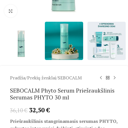
Spustelėkite, kad padidintumėte
Pradžia
/
Prekių ženklai
/
SEBOCALM
SEBOCALM Phyto Serum Priešraukšlinis
Serumas PHYTO 30 ml
32,50
€
36,10
€
Priešraukšlinis stangrinamasis serumas PHYTO,