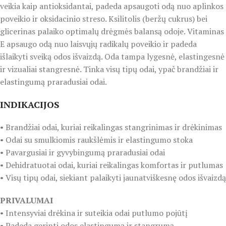
veikia kaip antioksidantai, padeda apsaugoti odą nuo aplinkos
poveikio ir oksidacinio streso. Ksilitolis (beržų cukrus) bei
glicerinas palaiko optimalų drėgmės balansą odoje. Vitaminas
E apsaugo odą nuo laisvųjų radikalų poveikio ir padeda
išlaikyti sveiką odos išvaizdą. Oda tampa lygesnė, elastingesnė
ir vizualiai stangresnė. Tinka visų tipų odai, ypač brandžiai ir
elastingumą praradusiai odai.
INDIKACIJOS
• Brandžiai odai, kuriai reikalingas stangrinimas ir drėkinimas
• Odai su smulkiomis raukšlėmis ir elastingumo stoka
• Pavargusiai ir gyvybingumą praradusiai odai
• Dehidratuotai odai, kuriai reikalingas komfortas ir putlumas
• Visų tipų odai, siekiant palaikyti jaunatviškesnę odos išvaizdą
PRIVALUMAI
• Intensyviai drėkina ir suteikia odai putlumo pojūtį
• Padeda gerinti odos elastingumą ir stangrumą