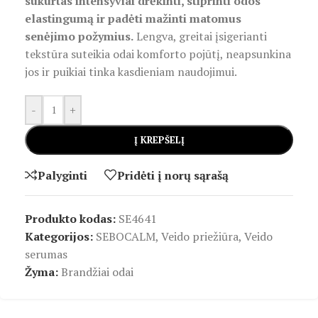
sukurtas intensyviai drėkinti, stiprinti odos
elastingumą ir padėti mažinti matomus
senėjimo požymius.
Lengva, greitai įsigerianti
tekstūra suteikia odai komforto pojūtį, neapsunkina
jos ir puikiai tinka kasdieniam naudojimui.
-
+
Į KREPŠELĮ
Palyginti
Pridėti į norų sąrašą
Produkto kodas:
SE4641
Kategorijos:
SEBOCALM
,
Veido priežiūra
,
Veido
serumas
Žyma:
Brandžiai odai