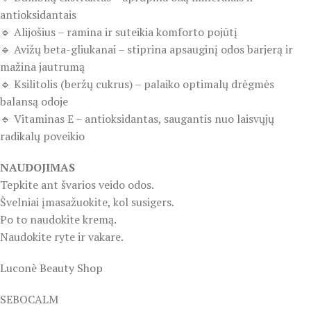
antioksidantais
🔹 Alijošius – ramina ir suteikia komforto pojūtį
🔹 Avižų beta-gliukanai – stiprina apsauginį odos barjerą ir
mažina jautrumą
🔹 Ksilitolis (beržų cukrus) – palaiko optimalų drėgmės
balansą odoje
🔹 Vitaminas E – antioksidantas, saugantis nuo laisvųjų
radikalų poveikio
NAUDOJIMAS
Tepkite ant švarios veido odos.
Švelniai įmasažuokite, kol susigers.
Po to naudokite kremą.
Naudokite ryte ir vakare.
Luconè Beauty Shop
SEBOCALM