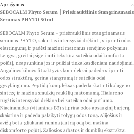
Aprašymas
SEBOCALM Phyto Serum ⎮ Priešraukšlinis Stangrinamasis
Serumas PHYTO 30 ml
SEBOCALM Phyto Serum – priešraukšlinis stangrinamasis
serumas PHYTO, sukurtas intensyviai drėkinti, stiprinti odos
elastingumą ir padėti mažinti matomus senėjimo požymius.
Lengva, greitai įsigerianti tekstūra suteikia odai komforto
pojūtį, neapsunkina jos ir puikiai tinka kasdieniam naudojimui.
Augalinės kilmės fitoaktyvūs kompleksai padeda stiprinti
odos struktūrą, gerina stangrumą ir suteikia odai
gyvybingumo. Peptidų kompleksas padeda skatinti kolageno
sintezę ir mažina smulkių raukšlių matomumą. Hialurono
rūgštis intensyviai drėkina bei suteikia odai putlumo.
Niacinamidas (vitaminas B3) stiprina odos apsauginį barjerą,
skaistina ir padeda palaikyti tolygų odos toną. Alijošius ir
avižų beta-gliukanai ramina jautrią odą bei mažina
diskomforto pojūtį. Žaliosios arbatos ir dumblių ekstraktai