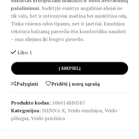
sukurtas kruopščiam makiažo ir odos nešvarumų
pašalinimui.
Sudėtyje esantys augaliniai aliejai ne
tik valo, bet ir intensyviai maitina bei minkština odą.
Tinka visiems odos tipams, net ir jautriai. Emulsijos
tekstūra balzamą paverčia itin komfortišku naudoti
– nuo aliejaus iki lengvo pienelio.
Liko 1
Į KREPŠELĮ
Palyginti
Pridėti į norų sąrašą
Produkto kodas:
506014880587
Kategorijos:
SIENNA-X
,
Veido emulsijos
,
Veido
pilingas
,
Veido priežiūra