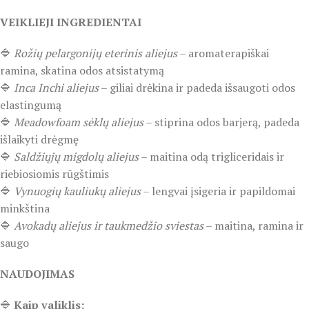
VEIKLIEJI INGREDIENTAI
🔷
Rožių pelargonijų eterinis aliejus
– aromaterapiškai
ramina, skatina odos atsistatymą
🔷
Inca Inchi aliejus
– giliai drėkina ir padeda išsaugoti odos
elastingumą
🔷
Meadowfoam sėklų aliejus
– stiprina odos barjerą, padeda
išlaikyti drėgmę
🔷
Saldžiųjų migdolų aliejus
– maitina odą trigliceridais ir
riebiosiomis rūgštimis
🔷
Vynuogių kauliukų aliejus
– lengvai įsigeria ir papildomai
minkština
🔷
Avokadų aliejus ir taukmedžio sviestas
– maitina, ramina ir
saugo
NAUDOJIMAS
🔷
Kaip valiklis: