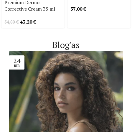
Premium Dermo
57,00
€
Corrective Cream 35 ml
43,20
€
54,00
€
Blog'as
24
BIR