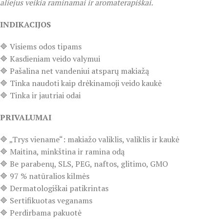
aliejus veikia raminamai ir aromaterapiškai.
INDIKACIJOS
🔷 Visiems odos tipams
🔷 Kasdieniam veido valymui
🔷 Pašalina net vandeniui atsparų makiažą
🔷 Tinka naudoti kaip drėkinamoji veido kaukė
🔷 Tinka ir jautriai odai
PRIVALUMAI
🔷 „Trys viename“: makiažo valiklis, valiklis ir kaukė
🔷 Maitina, minkština ir ramina odą
🔷 Be parabenų, SLS, PEG, naftos, glitimo, GMO
🔷 97 % natūralios kilmės
🔷 Dermatologiškai patikrintas
🔷 Sertifikuotas veganams
🔷 Perdirbama pakuotė