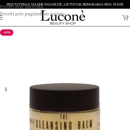
PRISTATYMAS VISAME PASAULYJE, LIETUVOJE NEMOKAMAI NUO 50 EUR
Pereiti prie naršymo
Pereiti prie pagrindinio turinio
-40%