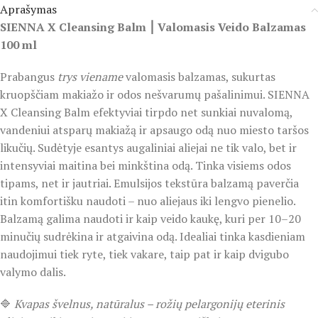
Aprašymas
SIENNA X Cleansing Balm ⎮ Valomasis Veido Balzamas
100 ml
Prabangus
trys viename
valomasis balzamas, sukurtas
kruopščiam makiažo ir odos nešvarumų pašalinimui. SIENNA
X Cleansing Balm efektyviai tirpdo net sunkiai nuvalomą,
vandeniui atsparų makiažą ir apsaugo odą nuo miesto taršos
likučių. Sudėtyje esantys augaliniai aliejai ne tik valo, bet ir
intensyviai maitina bei minkština odą. Tinka visiems odos
tipams, net ir jautriai. Emulsijos tekstūra balzamą paverčia
itin komfortišku naudoti – nuo aliejaus iki lengvo pienelio.
Balzamą galima naudoti ir kaip veido kaukę, kuri per 10–20
minučių sudrėkina ir atgaivina odą. Idealiai tinka kasdieniam
naudojimui tiek ryte, tiek vakare, taip pat ir kaip dvigubo
valymo dalis.
🔷
Kvapas švelnus, natūralus – rožių pelargonijų eterinis