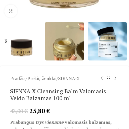
Spustelėkite, kad padidintumėte
Pradžia
/
Prekių ženklai
/
SIENNA-X
SIENNA X Cleansing Balm Valomasis
Veido Balzamas 100 ml
25,80
€
43,00
€
Prabangus
trys viename
valomasis balzamas,