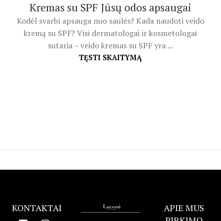
Kremas su SPF Jūsų odos apsaugai
Kodėl svarbi apsauga nuo saulės? Kada naudoti veido
kremą su SPF? Visi dermatologai ir kosmetologai
sutaria – veido kremas su SPF yra ...
TĘSTI SKAITYMĄ
KONTAKTAI
APIE MUS
PIRKIMO