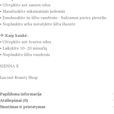
▪️ Užtepkite ant sausos odos
▪️ Masažuokite sukamaisiais judesiais
▪️ Emulsuokite su šiltu vandeniu – balzamas pavirs pieneliu
▪️ Nuplaukite arba nuvalykite šilta šluoste
🔷
Kaip kaukė:
▪️ Užtepkite ant švarios odos
▪️ Laikykite 10–20 minučių
▪️ Nuplaukite šiltu vandeniu
SIENNA X
Luconè Beauty Shop
Papildoma informacija
Atsiliepimai (0)
Siuntimas ir pristatymas