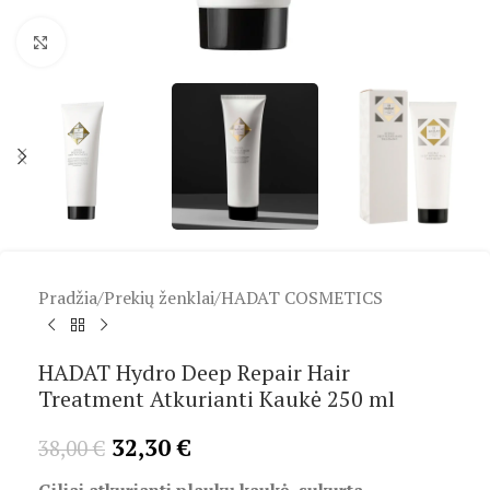
Spustelėkite, kad padidintumėte
Pradžia
/
Prekių ženklai
/
HADAT COSMETICS
HADAT Hydro Deep Repair Hair
Treatment Atkurianti Kaukė 250 ml
32,30
€
38,00
€