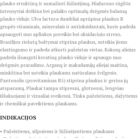
plauko struktūrą ir sumažinti lūžinėjimą. Hialurono rūgštis
intensyviai drėkina bei palaiko optimalų drėgmės balansą
plauko viduje. Ulva lactuca dumbliai aprūpina plaukus B
grupės vitaminais, mineralais ir antioksidantais, kurie padeda
apsaugoti nuo aplinkos poveikio bei oksidacinio streso.
Brazilijos riešutų baltymai stiprina plaukus, suteikia jiems
elastingumo ir padeda atkurti pažeistas vietas. Kokosų aliejus
padeda išsaugoti keratiną plauko viduje ir apsaugo nuo
drėgmės praradimo. Arganų ir makadamijų aliejai maitina,
minkština bei suteikia plaukams natūralaus žvilgesio.
Pantenolis (provitaminas B5) stiprina plaukus ir gerina jų
atsparumą. Plaukai tampa stipresni, glotnesni, lengviau
iššukuojami ir vizualiai sveikesni. Tinka pažeistiems, dažytiems
ir chemiškai paveiktiems plaukams.
INDIKACIJOS
• Pažeistiems, silpniems ir lūžinėjantiems plaukams