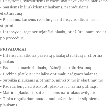
• Dažytiems, šviesintiems ir chemiškai paveiktiems plaukams
• Sausiems ir šiurkštiems plaukams, praradusiems
elastingumą
• Plaukams, kuriems reikalingas intensyvus atkūrimas ir
stiprinimas
• Intensyviai regeneruojančiai plaukų priežiūrai namuose ar
po procedūrų
PRIVALUMAI
• Intensyviai atkuria pažeistą plaukų struktūrą ir stiprina
plaukus
• Padeda sumažinti plaukų lūžinėjimą ir šiurkštumą
• Drėkina plaukus ir palaiko optimalų drėgmės balansą
• Suteikia plaukams glotnumo, minkštumo ir elastingumo
• Padeda lengviau iššukuoti plaukus ir mažina pūtimąsi
• Maitina plaukus ir suteikia jiems natūralaus žvilgesio
• Tinka reguliariam naudojimui pažeistiems ir silpniems
plaukams