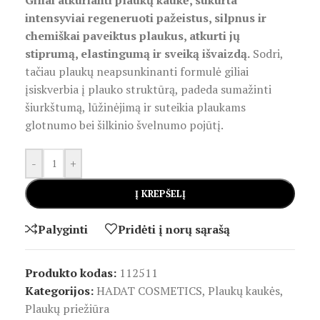
Giliai atkurianti plaukų kaukė, sukurta
intensyviai regeneruoti pažeistus, silpnus ir
chemiškai paveiktus plaukus, atkurti jų
stiprumą, elastingumą ir sveiką išvaizdą.
Sodri,
tačiau plaukų neapsunkinanti formulė giliai
įsiskverbia į plauko struktūrą, padeda sumažinti
šiurkštumą, lūžinėjimą ir suteikia plaukams
glotnumo bei šilkinio švelnumo pojūtį.
-
+
Į KREPŠELĮ
Palyginti
Pridėti į norų sąrašą
Produkto kodas:
112511
Kategorijos:
HADAT COSMETICS
,
Plaukų kaukės
,
Plaukų priežiūra