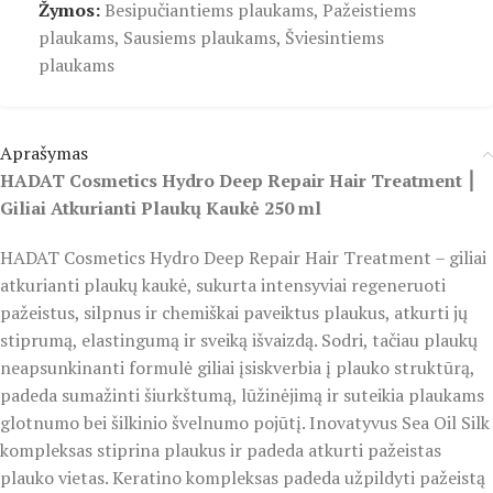
Žymos:
Besipučiantiems plaukams
,
Pažeistiems
plaukams
,
Sausiems plaukams
,
Šviesintiems
plaukams
Aprašymas
HADAT Cosmetics Hydro Deep Repair Hair Treatment ⎮
Giliai Atkurianti Plaukų Kaukė 250 ml
HADAT Cosmetics Hydro Deep Repair Hair Treatment – giliai
atkurianti plaukų kaukė, sukurta intensyviai regeneruoti
pažeistus, silpnus ir chemiškai paveiktus plaukus, atkurti jų
stiprumą, elastingumą ir sveiką išvaizdą. Sodri, tačiau plaukų
neapsunkinanti formulė giliai įsiskverbia į plauko struktūrą,
padeda sumažinti šiurkštumą, lūžinėjimą ir suteikia plaukams
glotnumo bei šilkinio švelnumo pojūtį. Inovatyvus Sea Oil Silk
kompleksas stiprina plaukus ir padeda atkurti pažeistas
plauko vietas. Keratino kompleksas padeda užpildyti pažeistą