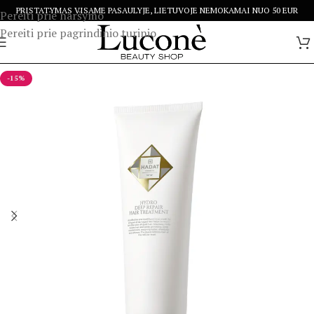
PRISTATYMAS VISAME PASAULYJE, LIETUVOJE NEMOKAMAI NUO 50 EUR
Pereiti prie naršymo
Pereiti prie pagrindinio turinio
-15%