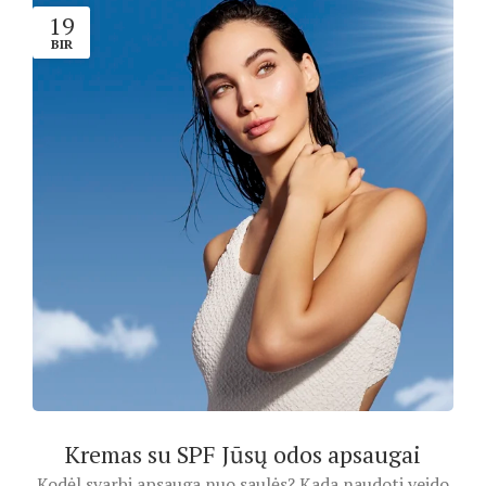
19
BIR
Kremas su SPF Jūsų odos apsaugai
Kodėl svarbi apsauga nuo saulės? Kada naudoti veido