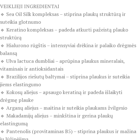
VEIKLIEJI INGREDIENTAI
🔹 Sea Oil Silk kompleksas – stiprina plaukų struktūrą ir
suteikia glotnumo
🔹 Keratino kompleksas – padeda atkurti pažeistą plauko
struktūrą
🔹 Hialurono rūgštis – intensyviai drėkina ir palaiko drėgmės
balansą
🔹 Ulva lactuca dumbliai – aprūpina plaukus mineralais,
vitaminais ir antioksidantais
🔹 Brazilijos riešutų baltymai – stiprina plaukus ir suteikia
jiems elastingumo
🔹 Kokosų aliejus – apsaugo keratiną ir padeda išlaikyti
drėgmę plauke
🔹 Arganų aliejus – maitina ir suteikia plaukams žvilgesio
🔹 Makadamijų aliejus – minkština ir gerina plaukų
elastingumą
🔹 Pantenolis (provitaminas B5) – stiprina plaukus ir mažina
jų lūžinėjimą