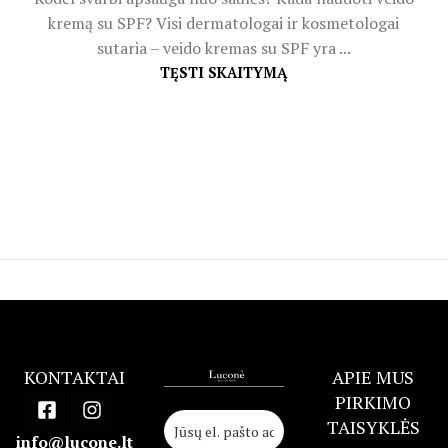
kremą su SPF? Visi dermatologai ir kosmetologai
sutaria – veido kremas su SPF yra ...
TĘSTI SKAITYMĄ
KONTAKTAI
APIE MUS
PIRKIMO
TAISYKLĖS
info@lucone.lt