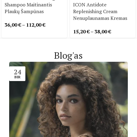
Shampoo Maitinantis
ICON Antidote
Plaukų Šampūnas
Replenishing Cream
Nenuplaunamas Kremas
36,00
€
–
112,00
€
15,20
€
–
38,00
€
Blog'as
24
BIR