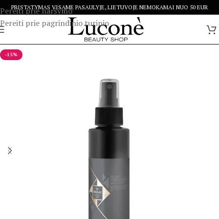
PRISTATYMAS VISAME PASAULYJE, LIETUVOJE NEMOKAMAI NUO 50 EUR
Pereiti prie naršymo
Pereiti prie pagrindinio turinio
-15%