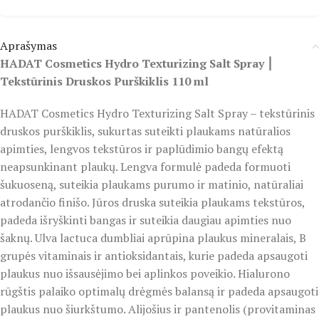
Aprašymas
HADAT Cosmetics Hydro Texturizing Salt Spray ⎮
Tekstūrinis Druskos Purškiklis 110 ml
HADAT Cosmetics Hydro Texturizing Salt Spray – tekstūrinis
druskos purškiklis, sukurtas suteikti plaukams natūralios
apimties, lengvos tekstūros ir paplūdimio bangų efektą
neapsunkinant plaukų. Lengva formulė padeda formuoti
šukuoseną, suteikia plaukams purumo ir matinio, natūraliai
atrodančio finišo. Jūros druska suteikia plaukams tekstūros,
padeda išryškinti bangas ir suteikia daugiau apimties nuo
šaknų. Ulva lactuca dumbliai aprūpina plaukus mineralais, B
grupės vitaminais ir antioksidantais, kurie padeda apsaugoti
plaukus nuo išsausėjimo bei aplinkos poveikio. Hialurono
rūgštis palaiko optimalų drėgmės balansą ir padeda apsaugoti
plaukus nuo šiurkštumo. Alijošius ir pantenolis (provitaminas