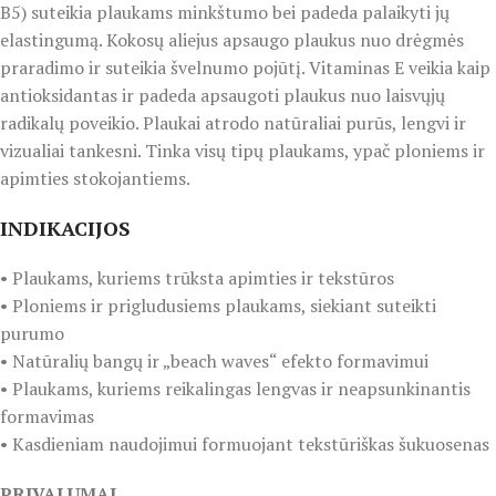
B5) suteikia plaukams minkštumo bei padeda palaikyti jų
elastingumą. Kokosų aliejus apsaugo plaukus nuo drėgmės
praradimo ir suteikia švelnumo pojūtį. Vitaminas E veikia kaip
antioksidantas ir padeda apsaugoti plaukus nuo laisvųjų
radikalų poveikio. Plaukai atrodo natūraliai purūs, lengvi ir
vizualiai tankesni. Tinka visų tipų plaukams, ypač ploniems ir
apimties stokojantiems.
INDIKACIJOS
• Plaukams, kuriems trūksta apimties ir tekstūros
• Ploniems ir prigludusiems plaukams, siekiant suteikti
purumo
• Natūralių bangų ir „beach waves“ efekto formavimui
• Plaukams, kuriems reikalingas lengvas ir neapsunkinantis
formavimas
• Kasdieniam naudojimui formuojant tekstūriškas šukuosenas
PRIVALUMAI