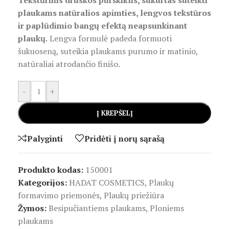
Tekstūrinis druskos purškiklis, sukurtas suteikti
plaukams natūralios apimties, lengvos tekstūros
ir paplūdimio bangų efektą neapsunkinant
plaukų.
Lengva formulė padeda formuoti
šukuoseną, suteikia plaukams purumo ir matinio,
natūraliai atrodančio finišo.
-
+
Į KREPŠELĮ
Palyginti
Pridėti į norų sąrašą
Produkto kodas:
150001
Kategorijos:
HADAT COSMETICS
,
Plaukų
formavimo priemonės
,
Plaukų priežiūra
Žymos:
Besipučiantiems plaukams
,
Ploniems
plaukams