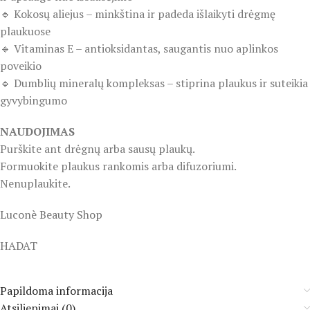
🔹 Kokosų aliejus – minkština ir padeda išlaikyti drėgmę
plaukuose
🔹 Vitaminas E – antioksidantas, saugantis nuo aplinkos
poveikio
🔹 Dumblių mineralų kompleksas – stiprina plaukus ir suteikia
gyvybingumo
NAUDOJIMAS
Purškite ant drėgnų arba sausų plaukų.
Formuokite plaukus rankomis arba difuzoriumi.
Nenuplaukite.
Luconè Beauty Shop
HADAT
Papildoma informacija
Atsiliepimai (0)