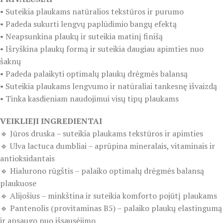
• Suteikia plaukams natūralios tekstūros ir purumo
• Padeda sukurti lengvų paplūdimio bangų efektą
• Neapsunkina plaukų ir suteikia matinį finišą
• Išryškina plaukų formą ir suteikia daugiau apimties nuo
šaknų
• Padeda palaikyti optimalų plaukų drėgmės balansą
• Suteikia plaukams lengvumo ir natūraliai tankesnę išvaizdą
• Tinka kasdieniam naudojimui visų tipų plaukams
VEIKLIEJI INGREDIENTAI
🔹 Jūros druska – suteikia plaukams tekstūros ir apimties
🔹 Ulva lactuca dumbliai – aprūpina mineralais, vitaminais ir
antioksidantais
🔹 Hialurono rūgštis – palaiko optimalų drėgmės balansą
plaukuose
🔹 Alijošius – minkština ir suteikia komforto pojūtį plaukams
🔹 Pantenolis (provitaminas B5) – palaiko plaukų elastingumą
ir apsaugo nuo išsausėjimo