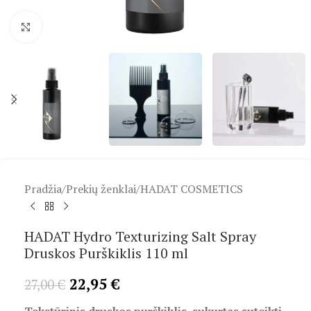
Spustelėkite, kad padidintumėte
Pradžia
/
Prekių ženklai
/
HADAT COSMETICS
HADAT Hydro Texturizing Salt Spray
Druskos Purškiklis 110 ml
22,95
€
27,00
€