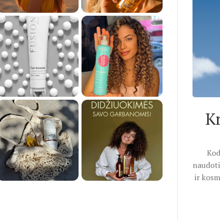
K
Kod
naudoti
ir kosm