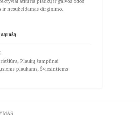
ektyviai atkuria plaukų ir galvos odos
 ir nesukeldamas dirginimo.
 sąrašą
6
riežiūra
,
Plaukų šampūnai
usiems plaukams
,
Šviesintiems
TYMAS