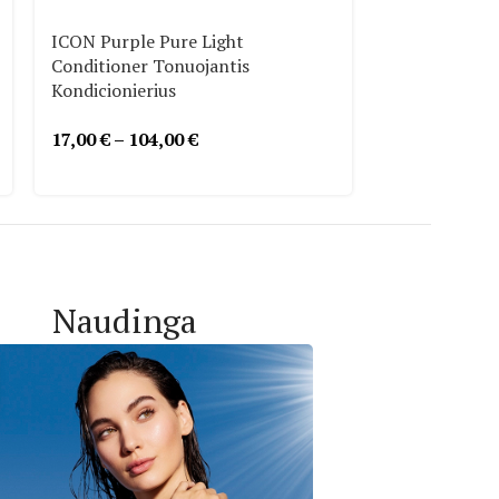
-10%
ICON Purple Pure Light
Conditioner Tonuojantis
BAREX JOC C
Kondicionierius
Atstatantis 
5.8
17,00
€
–
104,00
€
10,00
€
–
34,
Naudinga