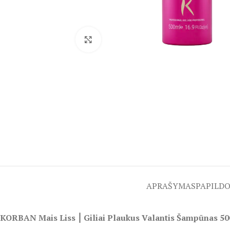
Spustelėkite, kad padidintumėte
APRAŠYMAS
PAPILD
KORBAN Mais Liss ⎮ Giliai Plaukus Valantis Šampūnas 50