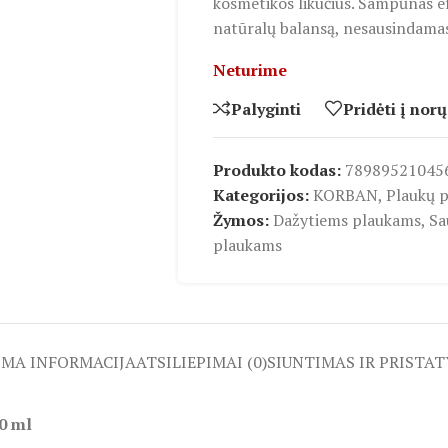
kosmetikos likučius. Šampūnas ef
natūralų balansą, nesausindamas
Neturime
Palyginti
Pridėti į norų
Produkto kodas:
78989521045
Kategorijos:
KORBAN
,
Plaukų p
Žymos:
Dažytiems plaukams
,
Sa
plaukams
OMA INFORMACIJA
ATSILIEPIMAI (0)
SIUNTIMAS IR PRISTA
0 ml