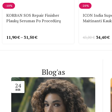
-10%
-20%
KORBAN SOS Repair Finisher
ICON India Sup
Plaukų Serumas Po Procedūrų
Maitinanti Kauk
11,90
€
–
31,50
€
34,40
€
43,00
€
Blog'as
24
BIR