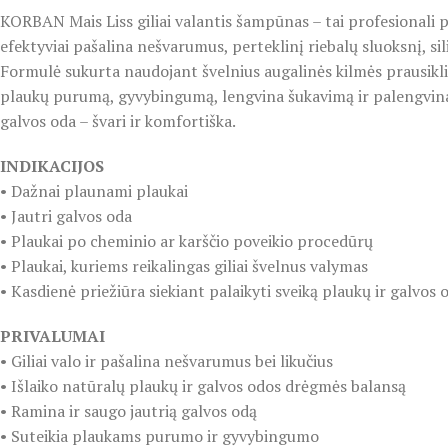
KORBAN Mais Liss giliai valantis šampūnas – tai profesionali pl
efektyviai pašalina nešvarumus, perteklinį riebalų sluoksnį, s
Formulė sukurta naudojant švelnius augalinės kilmės prausikli
plaukų purumą, gyvybingumą, lengvina šukavimą ir palengvina p
galvos oda – švari ir komfortiška.
INDIKACIJOS
• Dažnai plaunami plaukai
• Jautri galvos oda
• Plaukai po cheminio ar karščio poveikio procedūrų
• Plaukai, kuriems reikalingas giliai švelnus valymas
• Kasdienė priežiūra siekiant palaikyti sveiką plaukų ir galvos
PRIVALUMAI
• Giliai valo ir pašalina nešvarumus bei likučius
• Išlaiko natūralų plaukų ir galvos odos drėgmės balansą
• Ramina ir saugo jautrią galvos odą
• Suteikia plaukams purumo ir gyvybingumo