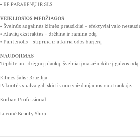
• BE PARABENŲ IR SLS
VEIKLIOSIOS MEDŽIAGOS
• Švelnūs augalinės kilmės prausikliai – efektyviai valo nesaus
• Alavijų ekstraktas – drėkina ir ramina odą
• Pantenolis – stiprina ir atkuria odos barjerą
NAUDOJIMAS
Tepkite ant drėgnų plaukų, švelniai įmasažuokite į galvos odą
Kilmės šalis: Brazilija
Pakuotės spalva gali skirtis nuo vaizduojamos nuotraukoje.
Korban Professional
Luconè Beauty Shop