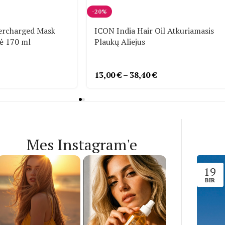
-20%
ercharged Mask
ICON India Hair Oil Atkuriamasis
ė 170 ml
Plaukų Aliejus
13,00
€
–
38,40
€
Mes Instagram'e
19
BIR