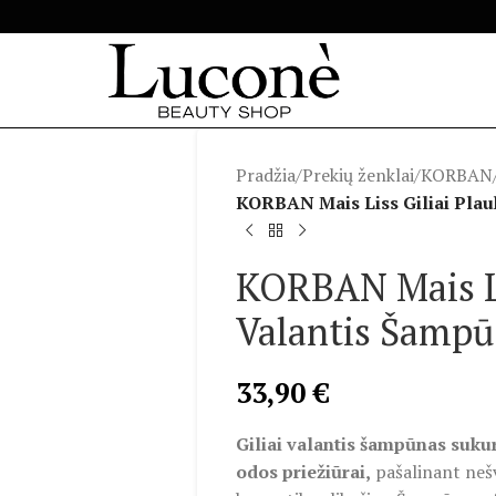
Pradžia
/
Prekių ženklai
/
KORBAN
KORBAN Mais Liss Giliai Plau
KORBAN Mais Li
Valantis Šampū
33,90
€
Giliai valantis šampūnas sukur
odos priežiūrai,
pašalinant nešv