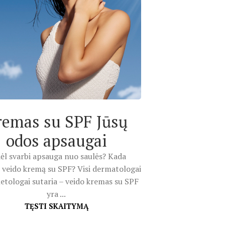
remas su SPF Jūsų
odos apsaugai
ėl svarbi apsauga nuo saulės? Kada
 veido kremą su SPF? Visi dermatologai
etologai sutaria – veido kremas su SPF
yra ...
TĘSTI SKAITYMĄ