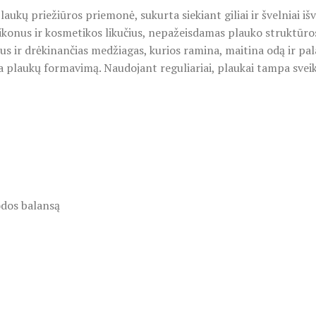
aukų priežiūros priemonė, sukurta siekiant giliai ir švelniai i
ilikonus ir kosmetikos likučius, nepažeisdamas plauko struktūro
us ir drėkinančias medžiagas, kurios ramina, maitina odą ir pa
laukų formavimą. Naudojant reguliariai, plaukai tampa sveiki, 
 odos balansą