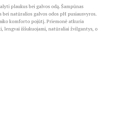
švalyti plaukus bei galvos odą. Šampūnas
s bei natūralios galvos odos pH pusiausvyros.
laiko komforto pojūtį. Priemonė atkuria
lengvai iššukuojami, natūraliai žvilgantys, o